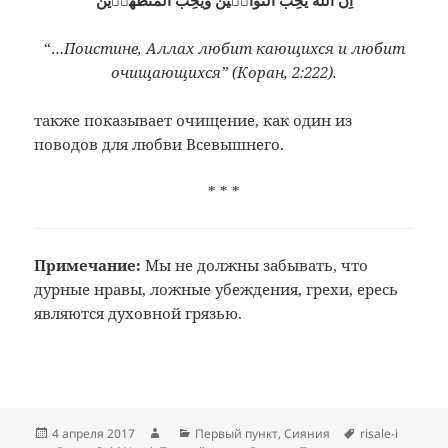
اِنَّ اللّٰهَ يُحِبُّ التَّوَّابٖينَ وَيُحِبُّ الْمُتَطَهِّرٖينَ
“…
Поистине, Аллах любит кающихся и любит
очищающихся” (Коран, 2:222).
также показывает очищение, как один из
поводов для любви Всевышнего.
* * *
Примечание:
Мы не должны
забывать, что
дурные нравы, ложные
убеждения, грехи, ересь
являются духовной
грязью.
Опубликовано
Автор
Рубрики
Метки
4 апреля 2017
Первый пункт
,
Сияния
risale-i