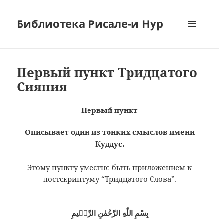
Библиотека Рисале-и Нур
МЕНЮ
И
ВИДЖЕТЫ
Первый пункт Тридцатого
Сияния
Первый пункт
Описывает один из тонких смыслов имени
Куддус.
Этому пункту уместно быть приложением к
постскриптуму “Тридцатого Слова”.
بِسْمِ اللّٰهِ الرَّحْمٰنِ الرَّحٖيمِ