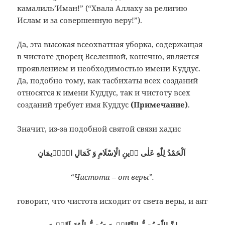
камалиль’Иман!” (“Хвала Аллаху за религию
Ислам и за совершенную веру!”).
Да, эта высокая всеохватная уборка, содержащая
в чистоте дворец Вселенной, конечно, является
проявлением и необходимостью имени Куддус.
Да, подобно тому, как тасбихаты всех созданий
относятся к имени Куддус, так и чистоту всех
созданий требует имя Куддус
(
Примечание)
.
Значит, из-за подобной святой связи хадис
اَلْحَمْدُ لِلّٰهِ عَلٰى دٖينِ الْاِسْلَامِ وَ كَمَالِ الْاٖيمَانِ
“
Чистота – от веры”.
говорит, что чистота исходит от света веры, и аят