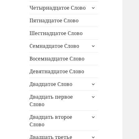
раскрыть
Четырнадцатое Слово
дочернее
меню
Пятнадцатое Слово
Шестнадцатое Слово
раскрыть
Семнадцатое Слово
дочернее
меню
Восемнадцатое Слово
Девятнадцатое Слово
раскрыть
Двадцатое Слово
дочернее
раскрыть
меню
Двадцать первое
дочернее
Слово
меню
раскрыть
Двадцать второе
дочернее
Слово
меню
раскрыть
Двадцать третье