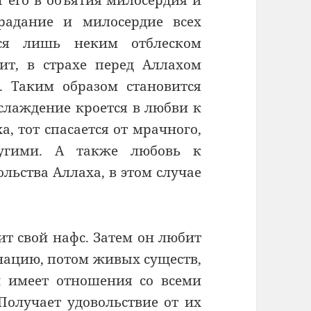
т его в объятия милосердия и
радание и милосердие всех
тся лишь неким отблеском
ит, в страхе перед Аллахом
. Таким образом становится
слаждение кроется в любви к
а, тот спасается от мрачного,
ругими. А также любовь к
льства Аллаха, в этом случае
ит свой нафс. Затем он любит
 нацию, потом живых существ,
н имеет отношения со всеми
Получает удовольствие от их