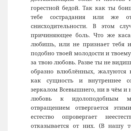
горестной бедой. Так как ты бои
тебе сострадания или же от
снисходительности. В этом слу
причиняющее боль. Что же касае
любишь, или не признает тебя и
подобно твоей молодости и твоему 
за твою любовь. Разве ты не видишь
образно влюблённых, жалуются 
как сущность и внутреннее со
зеркалом Всевышнего, ни в чём и 
любовь к идолоподобным м
отвращением отвергается этим
естество опровергает неесте
отказывается от них. (В нашу т