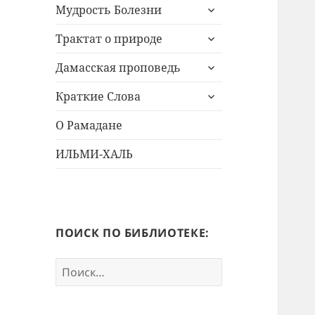
раскрыть
Мудрость Болезни
дочернее
раскрыть
меню
Трактат о природе
дочернее
раскрыть
меню
Дамасская проповедь
дочернее
раскрыть
меню
Краткие Слова
дочернее
меню
О Рамадане
ИЛЬМИ-ХАЛЬ
ПОИСК ПО БИБЛИОТЕКЕ:
Найти: