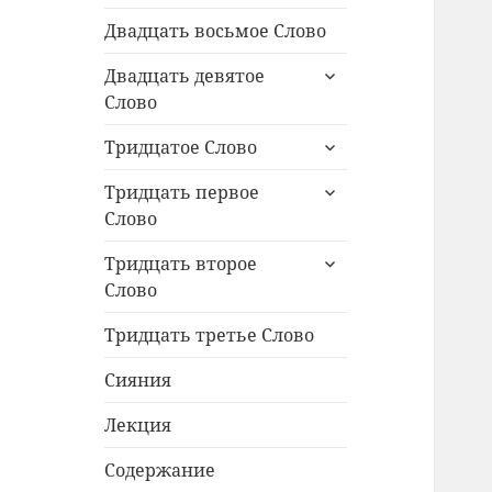
меню
Двадцать восьмое Слово
раскрыть
Двадцать девятое
дочернее
Слово
меню
раскрыть
Тридцатое Слово
дочернее
раскрыть
меню
Тридцать первое
дочернее
Слово
меню
раскрыть
Тридцать второе
дочернее
Слово
меню
Тридцать третье Слово
Сияния
Лекция
Содержание