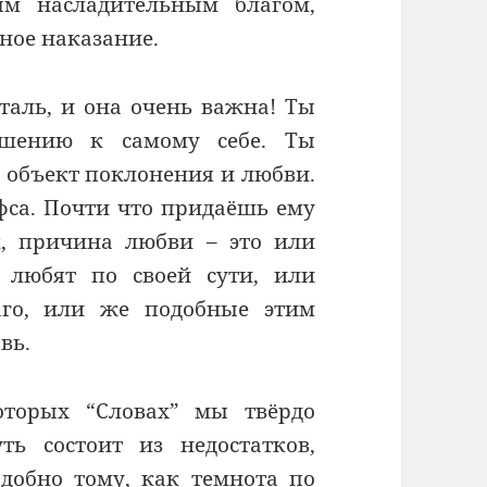
ым насладительным благом,
тное наказание.
еталь, и она очень важна! Ты
шению к самому себе. Ты
в объект поклонения и любви.
фса. Почти что придаёшь ему
к, причина любви – это или
о любят по своей сути, или
аго, или же подобные этим
вь.
оторых “Словах” мы твёрдо
ть состоит из недостатков,
добно тому, как темнота по