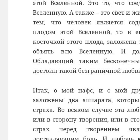
этой Вселенной. Это то, что со
Вселенную. А также – это свет и жи
тем, что человек является со
плодом этой Вселенной, то в ег
косточкой этого плода, заложена
объять всю Вселенную. И дол
Обладающий таким бесконечны
достоин такой безграничной любв
Итак, о мой нафс, и о мой дру
заложены два аппарата, которы
страха. Во всяком случае эта лю
или в сторону творения, или в ст
страх перед творением явля
доставляющим боль. И любовь к