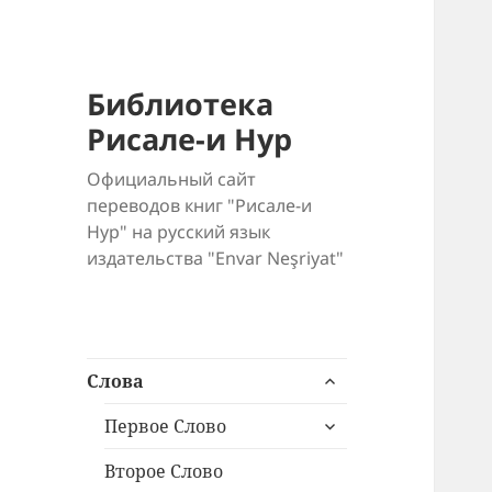
Библиотека
Рисале-и Нур
Официальный сайт
переводов книг "Рисале-и
Нур" на русский язык
издательства "Envar Neşriyat"
раскрыть
Слова
дочернее
раскрыть
меню
Первое Слово
дочернее
меню
Второе Слово