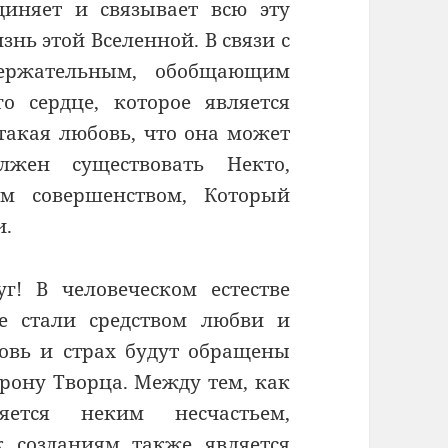
единяет и связывает всю эту
знь этой Вселенной. В связи с
держательным, обобщающим
о сердце, которое является
 такая любовь, что она может
жен существовать Некто,
м совершенством, Который
и.
г! В человеческом естестве
е стали средством любви и
бовь и страх будут обращены
орону Творца. Между тем, как
ется неким несчастьем,
 созданиям также является