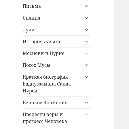
раскрыть
Письма
дочернее
раскрыть
меню
Сияния
дочернее
раскрыть
меню
Лучи
дочернее
раскрыть
меню
История Жизни
дочернее
раскрыть
меню
Месневи-и Нурие
дочернее
раскрыть
меню
Посох Мусы
дочернее
раскрыть
меню
Краткая биография
дочернее
Бадиуззамана Саида
меню
Нурси
раскрыть
Великое Знамение
дочернее
раскрыть
меню
Прелести веры и
дочернее
прогресс Человека
меню