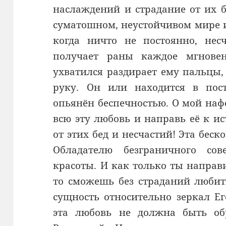
наслаждений и страдание от их б
суматошном, неустойчивом мире и
когда ничто не постоянно, несч
получает раны каждое мгновен
ухватился раздирает ему пальцы,
руку. Он или находится в пос
опьянён беспечностью. О мой нафс
всю эту любовь и направь её к и
от этих бед и несчастий! Эта бе
Обладателю безграничного сов
красоты. И как только ты направ
то сможешь без страданий любит
сущность относительно зеркал Е
эта любовь не должна быть об