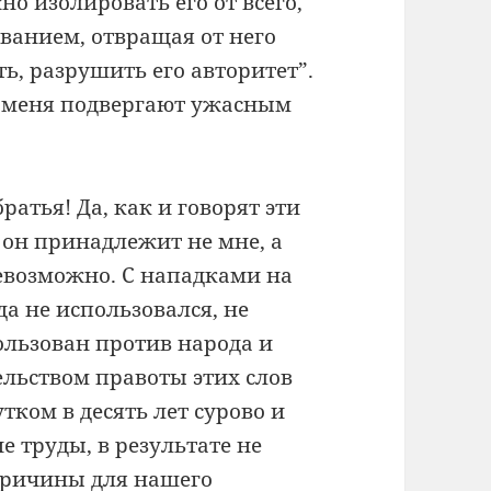
но изолировать его от всего,
ованием, отвращая от него
ть, разрушить его авторитет”.
 и меня подвергают ужасным
ратья! Да, как и говорят эти
 он принадлежит не мне, а
невозможно. С нападками на
да не использовался, не
ользован против народа и
льством правоты этих слов
утком в десять лет сурово и
е труды, в результате не
причины для нашего