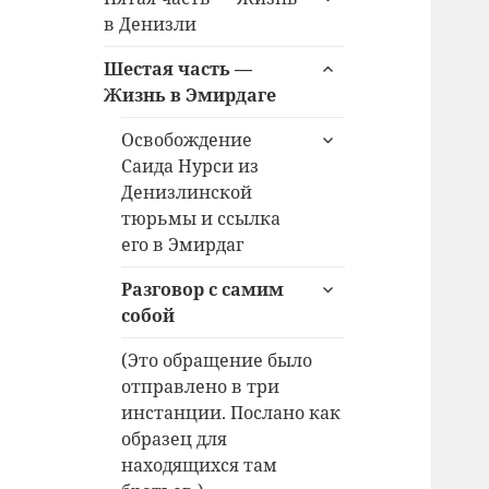
дочернее
в Денизли
меню
раскрыть
Шестая часть —
дочернее
Жизнь в Эмирдаге
меню
раскрыть
Освобождение
дочернее
Саида Нурси из
меню
Денизлинской
тюрьмы и ссылка
его в Эмирдаг
раскрыть
Разговор с самим
дочернее
собой
меню
(Это обращение было
отправлено в три
инстанции. Послано как
образец для
находящихся там