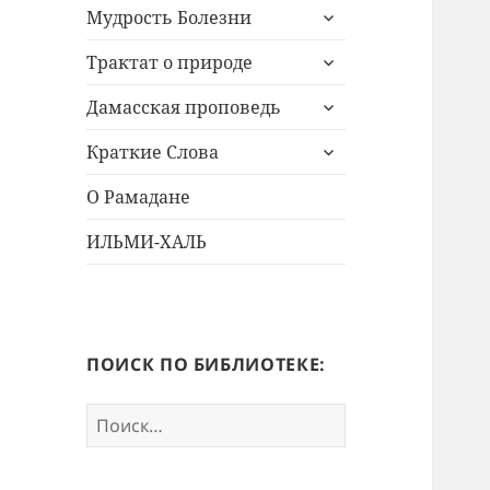
раскрыть
Мудрость Болезни
дочернее
раскрыть
меню
Трактат о природе
дочернее
раскрыть
меню
Дамасская проповедь
дочернее
раскрыть
меню
Краткие Слова
дочернее
меню
О Рамадане
ИЛЬМИ-ХАЛЬ
ПОИСК ПО БИБЛИОТЕКЕ:
Найти: