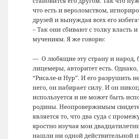
становится его другом. Так что нуж
что есть и вероломством, игнорир
друзей и вынуждая всех его избега
– Так они сбивают с толку власть
мучениям. Я же говорю:
— О любящие эту страну и народ, б
лицемеры, авторитет есть. Однако,
“Рисале-и Нур”. И его разрушить 
него, он набирает силу. И он никог
используется и не может быть исп
родины. Неопровержимым свидете
является то, что два суда с промеж
яростно изучая мои двадцатилетни
нашли ни одной действительной 