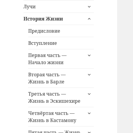
раскрыть
меню
Лучи
дочернее
раскрыть
меню
История Жизни
дочернее
меню
Предисловие
Вступление
раскрыть
Первая часть —
дочернее
Начало жизни
меню
раскрыть
Вторая часть —
дочернее
Жизнь в Барле
меню
раскрыть
Третья часть —
дочернее
Жизнь в Эскишехире
меню
раскрыть
Четвёртая часть —
дочернее
Жизнь в Кастамону
меню
раскрыть
Пятая часть — Жизнь