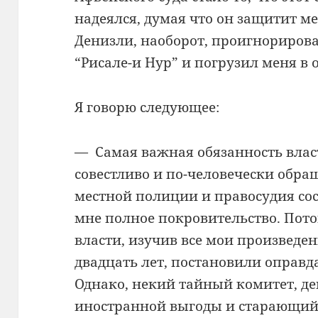
надеялся, думая что он защитит ме
Денизли, наоборот, проигнориров
“Рисале-и Нур” и погрузил меня в 
Я говорю следующее:
— Самая важная обязанность власте
совестливо и по-человечески обра
местной полиции и правосудия сос
мне полное покровительство. Пото
власти, изучив все мои произведе
двадцать лет, постановили оправда
Однако, некий тайный комитет, д
иностранной выгоды и старающий