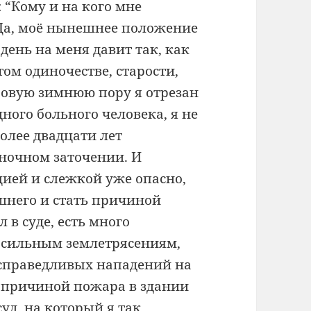
: “Кому и на кого мне
 Да, моё нынешнее положение
день на меня давит так, как
ом одиночестве, старости,
уровую зимнюю пору я отрезан
дного больного человека, я не
более двадцати лет
иночном заточении. И
цией и слежкой уже опасно,
шнего и стать причиной
 в суде, есть много
 сильным землетрясениям,
есправедливых нападений на
й причиной пожара в здании
суд, на который я так