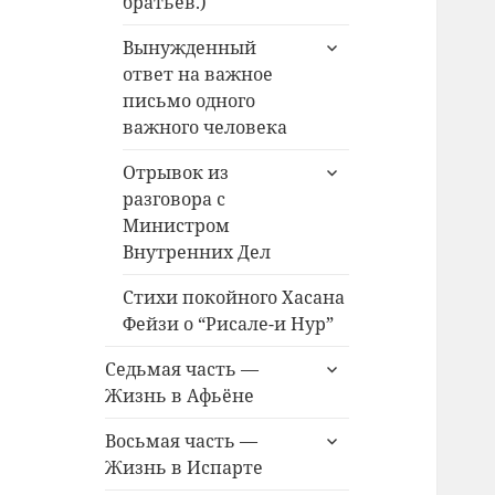
братьев.)
раскрыть
Вынужденный
дочернее
ответ на важное
меню
письмо одного
важного человека
раскрыть
Отрывок из
дочернее
разговора с
меню
Министром
Внутренних Дел
Стихи покойного Хасана
Фейзи о “Рисале-и Нур”
раскрыть
Седьмая часть —
дочернее
Жизнь в Афьёне
меню
раскрыть
Восьмая часть —
дочернее
Жизнь в Испарте
меню