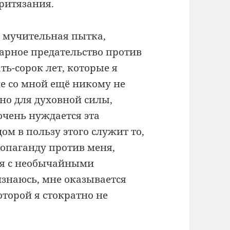
ритязания.
то мучительная пытка,
арное предательство против
ть-сорок лет, которые я
ие со мной ещё никому не
зно для духовной силы,
очень нуждается эта
ом в пользу этого служит то,
опаганду против меня,
тся с необычайными
знаюсь, мне оказывается
оторой я стократно не