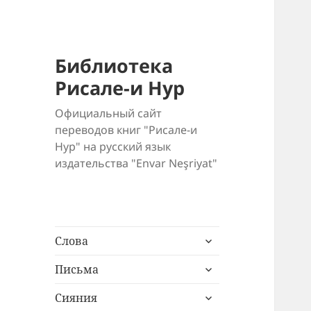
Библиотека
Рисале-и Нур
Официальный сайт
переводов книг "Рисале-и
Нур" на русский язык
издательства "Envar Neşriyat"
раскрыть
Слова
дочернее
раскрыть
меню
Письма
дочернее
раскрыть
меню
Сияния
дочернее