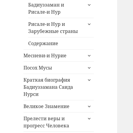
раскрыть
Бадиуззаман и
дочернее
Рисале-и Нур
меню
раскрыть
Рисале-и Нур и
дочернее
Зарубежные страны
меню
Содержание
раскрыть
Месневи-и Нурие
дочернее
раскрыть
меню
Посох Мусы
дочернее
раскрыть
меню
Краткая биография
дочернее
Бадиуззамана Саида
меню
Нурси
раскрыть
Великое Знамение
дочернее
раскрыть
меню
Прелести веры и
дочернее
прогресс Человека
меню