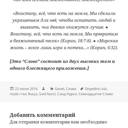
«Воистину, всё, что есть на земле, Мы сделали
украшением для неё, чтобы испытать людей и
выявить, чьи деяния окажутся лучше. ●
Воистину, всё, что есть на земле, Мы превратим
в безжизненный песок» (Коран, 18:7-8). ● «Мирская
жизнь – всего лишь игра и потеха…» (Коран, 6:32).
[Это “Слово” состоит из двух высоких тем и
одного блестящего приложения.]
Опубликовано
Автор
Рубрики
Метки
22 июля 2016
Genel
,
Слова
Onyedinci söz
,
risale-i nur
,
Rusça
,
Said Nursi
,
Саид Нурси
,
Семнадцатое Слово
Добавить комментарий
Для отправки комментария вам необходимо