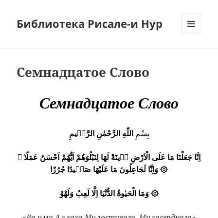
Библиотека Рисале-и Нур
МЕНЮ
И
ВИДЖЕТЫ
Семнадцатое Слово
Семнадцатое Слово
بِسْمِ
اللّٰهِ الرَّحْمٰنِ الرَّحٖيمِ
اِنَّا جَعَلْنَا مَا عَلَى الْاَرْضِ زٖينَةً لَهَا لِنَبْلُوَهُمْ اَيُّهُمْ اَحْسَنُ عَمَلًا ۞
وَاِنَّا لَجَاعِلُونَ مَا عَلَيْهَا صَعٖيدًا جُرُزًا
۞
وَمَا الْحَيٰوةُ الدُّنْيَا اِلَّا لَعِبٌ وَلَهْوٌ
۞
«Во имя Аллаха Милостивого, Милосердного»