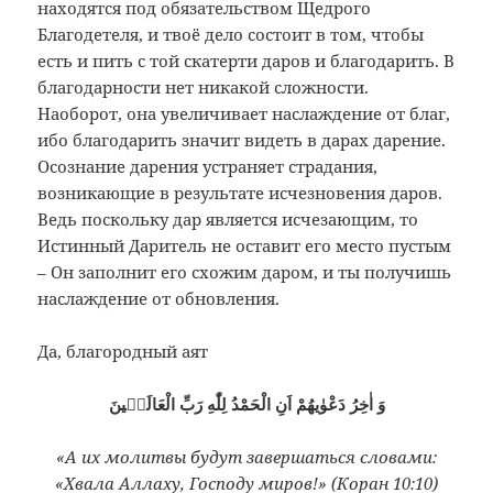
находятся под обязательством Щедрого
Благодетеля, и твоё дело состоит в том, чтобы
есть и пить с той скатерти даров и благодарить. В
благодарности нет никакой сложности.
Наоборот, она увеличивает наслаждение от благ,
ибо благодарить значит видеть в дарах дарение.
Осознание дарения устраняет страдания,
возникающие в результате исчезновения даров.
Ведь поскольку дар является исчезающим, то
Истинный Даритель не оставит его место пустым
– Он заполнит его схожим даром, и ты получишь
наслаждение от обновления.
Да, благородный аят
وَ اٰخِرُ دَعْوٰيهُمْ اَنِ الْحَمْدُ لِلّٰهِ رَبِّ الْعَالَمٖينَ
«
А их молитвы будут завершаться словами:
«Хвала Аллаху, Господу миров!
» (Коран 10:10)