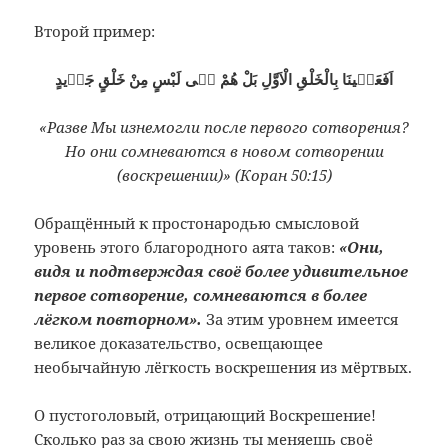
Второй пример:
اَفَعَيٖينَا بِالْخَلْقِ الْاَوَّلِ بَلْ هُمْ فٖى لَبْسٍ مِنْ خَلْقٍ جَدٖيدٍ
«
Разве Мы изнемогли после первого сотворения?
Но они сомневаются в новом сотворении
(воскрешении)» (Коран 50:15)
Обращённый к простонародью смысловой
уровень этого благородного аята таков:
«Они,
видя и подтверждая своё более удивительное
первое сотворение, сомневаются в более
лёгком повторном».
За этим уровнем имеется
великое доказательство, освещающее
необычайную лёгкость воскрешения из мёртвых.
О пустоголовый, отрицающий Воскрешение!
Сколько раз за свою жизнь ты меняешь своё