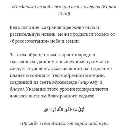
«
И сделали из воды всякую вещь живую» (Коран
21:30)
Ведь питание, сохраняющее животную и
растительную жизнь, может родиться только от
«бракосочетания» неба и земли.
За этим обращённым к простонародью
смысловым уровнем в вышеупомянутом аяте
следует и уровень, указывающий на отделение
планет и солнца от тестообразной материи,
созданной из света Мухаммада
(мир ему и
благо)
. Указание этого уровня подкрепляется
доказательством благородного хадиса:
اَوَّلُ مَا خَلَقَ اللّٰهُ نُورٖى
«
Прежде всего Аллах сотворил мой нур»