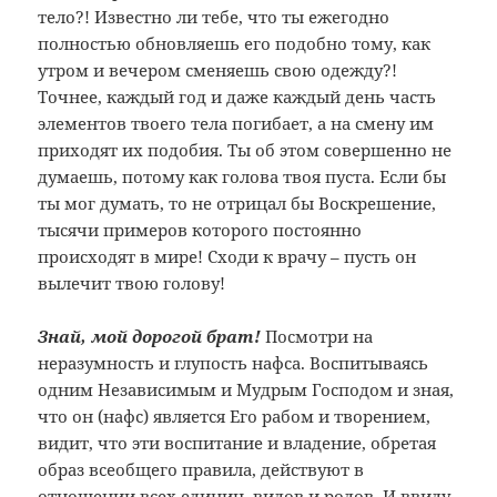
тело?! Известно ли тебе, что ты ежегодно
полностью обновляешь его подобно тому, как
утром и вечером сменяешь свою одежду?!
Точнее, каждый год и даже каждый день часть
элементов твоего тела погибает, а на смену им
приходят их подобия. Ты об этом совершенно не
думаешь, потому как голова твоя пуста. Если бы
ты мог думать, то не отрицал бы Воскрешение,
тысячи примеров которого постоянно
происходят в мире! Сходи к врачу – пусть он
вылечит твою голову!
Знай, мой дорогой брат!
Посмотри на
неразумность и глупость нафса. Воспитываясь
одним Независимым и Мудрым Господом и зная,
что он (нафс) является Его рабом и творением,
видит, что эти воспитание и владение, обретая
образ всеобщего правила, действуют в
отношении всех единиц, видов и родов. И ввиду