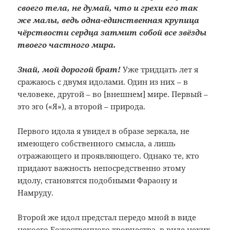
своего тела, не думай, что и грехи его так
же малы, ведь одна-единственная крупица
чёрствости сердца затмит собой все звёзды
твоего частного мира.
Знай, мой дорогой брат!
Уже тридцать лет я
сражаюсь с двумя идолами. Один из них – в
человеке, другой – во [внешнем] мире. Первый –
это эго («Я»), а второй – природа.
Первого идола я увидел в образе зеркала, не
имеющего собственного смысла, а лишь
отражающего и проявляющего. Однако те, кто
придают важность непосредственно этому
идолу, становятся подобными Фараону и
Намруду.
Второй же идол предстал передо мной в виде
некоего Божественного творчества, в виде неких