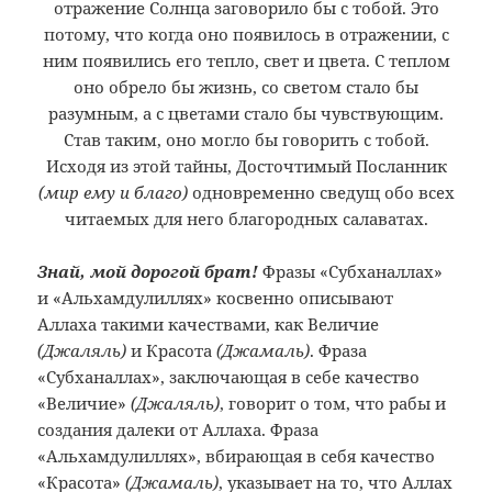
отражение Солнца заговорило бы с тобой. Это
потому, что когда оно появилось в отражении, с
ним появились его тепло, свет и цвета. С теплом
оно обрело бы жизнь, со светом стало бы
разумным, а с цветами стало бы чувствующим.
Став таким, оно могло бы говорить с тобой.
Исходя из этой тайны, Досточтимый Посланник
(мир ему и благо)
одновременно сведущ обо всех
читаемых для него благородных салаватах.
Знай, мой дорогой брат!
Фразы «Субханаллах»
и «Альхамдулиллях» косвенно описывают
Аллаха такими качествами, как Величие
(Джаляль)
и Красота
(Джамаль)
. Фраза
«Субханаллах», заключающая в себе качество
«Величие»
(Джаляль)
, говорит о том, что рабы и
создания далеки от Аллаха. Фраза
«Альхамдулиллях», вбирающая в себя качество
«Красота»
(Джамаль)
, указывает на то, что Аллах