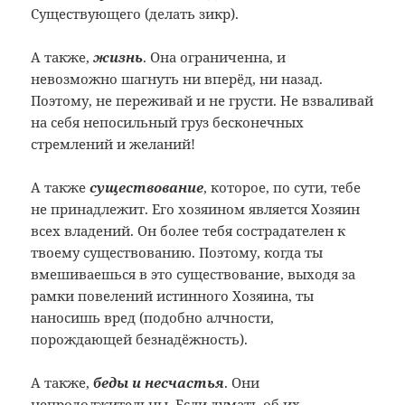
Существующего (делать зикр).
А также,
жизнь
. Она ограниченна, и
невозможно шагнуть ни вперёд, ни назад.
Поэтому, не переживай и не грусти. Не взваливай
на себя непосильный груз бесконечных
стремлений и желаний!
А также
существование
, которое, по сути, тебе
не принадлежит. Его хозяином является Хозяин
всех владений. Он более тебя сострадателен к
твоему существованию. Поэтому, когда ты
вмешиваешься в это существование, выходя за
рамки повелений истинного Хозяина, ты
наносишь вред (подобно алчности,
порождающей безнадёжность).
А также,
беды и несчастья
. Они
непродолжительны. Если думать об их