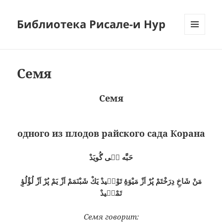
Библиотека Рисале-и Нур
МЕНЮ
И
ВИДЖЕТЫ
Семя
Семя
одного из плодов райского сада Корана
حَبَّه مٖى گُويَدْ
مَنْ شَاخِ دِرَخْتَمْ پُرْ اَزْ مَيْوَۀِ تَوْحٖيدْ يَكْ شَبْنَمَمْ اَزْ يَمْ پُرْ اَزْ لُؤْلُؤِ
تَمْجٖيدْ
Семя говорит: