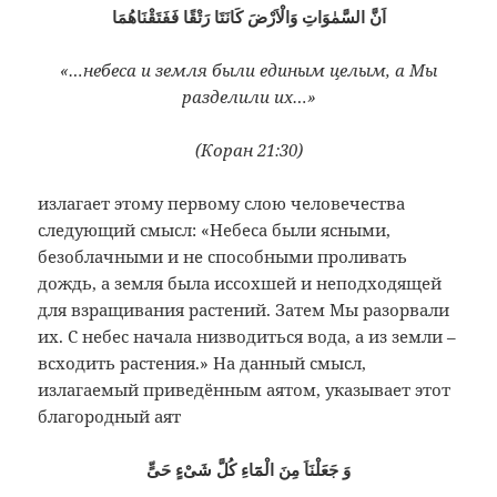
اَنَّ السَّمٰوَاتِ وَالْاَرْضَ كَانَتَا رَتْقًا فَفَتَقْنَاهُمَا
«…
небеса и земля были единым целым, а Мы
разделили их…
»
(Коран 21:30)
излагает этому первому слою человечества
следующий смысл: «Небеса были ясными,
безоблачными и не способными проливать
дождь, а земля была иссохшей и неподходящей
для взращивания растений. Затем Мы разорвали
их. С небес начала низводиться вода, а из земли –
всходить растения.» На данный смысл,
излагаемый приведённым аятом, указывает этот
благородный аят
وَ جَعَلْنَاَ مِنَ الْمَٓاءِ كُلَّ شَىْءٍ حَىٍّ