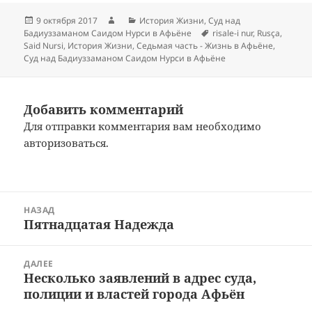
Опубликовано
Автор
Рубрики
9 октября 2017
История Жизни
,
Суд над
Метки
Бадиуззаманом Саидом Нурси в Афьёне
risale-i nur
,
Rusça
,
Said Nursi
,
История Жизни
,
Седьмая часть - Жизнь в Афьёне
,
Суд над Бадиуззаманом Саидом Нурси в Афьёне
Добавить комментарий
Для отправки комментария вам необходимо
авторизоваться
.
Навигация
НАЗАД
по
Пятнадцатая Надежда
Предыдущая
записям
запись:
ДАЛЕЕ
Несколько заявлений в адрес суда,
Следующая
полиции и властей города Афьён
запись: