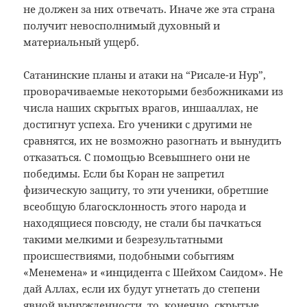
не должен за них отвечать. Иначе же эта страна
получит невосполнимый духовный и
материальный ущерб.
Сатанинские планы и атаки на “Рисале-и Нур”,
проворачиваемые некоторыми безбожниками из
числа наших скрытых врагов, иншааллах, не
достигнут успеха. Его ученики с другими не
сравнятся, их не возможно разогнать и вынудить
отказаться. С помощью Всевышнего они не
победимы. Если бы Коран не запретил
физическую защиту, то эти ученики, обретшие
всеобщую благосклонность этого народа и
находящиеся повсюду, не стали бы пачкаться
такими мелкими и безрезультатными
происшествиями, подобными событиям
«Менемена» и «инцидента с Шейхом Саидом». Не
дай Аллах, если их будут угнетать до степени
явной вынужденности, то, конечно, скрытые