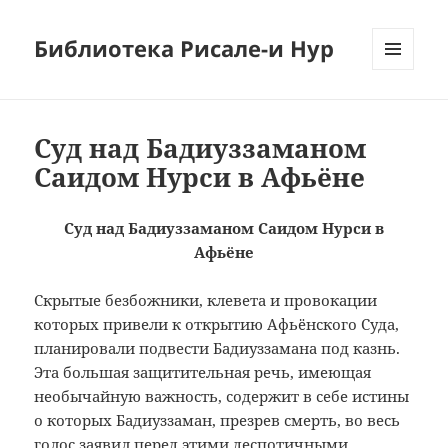
Библиотека Рисале-и Нур
МЕНЮ
И
ВИДЖЕТЫ
Суд над Бадиуззаманом
Саидом Нурси в Афьёне
Суд над Бадиуззаманом Саидом Нурси в
Афьёне
Скрытые безбожники, клевета и провокации
которых привели к открытию Афьёнского Суда,
планировали подвести Бадиуззамана под казнь.
Эта большая защитительная речь, имеющая
необычайную важность, содержит в себе истины
о которых Бадиуззаман, презрев смерть, во весь
голос заявил перед этими деспотичными