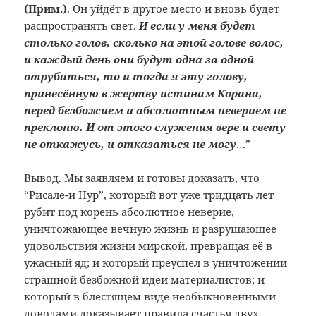
(Прим.
)
. Он уйдёт в другое место и вновь будет
распространять свет.
И если у меня будет
столько голов, сколько на этой голове волос,
и каждый день они будут одна за одной
отрубаться, то и тогда я эту голову,
принесённую в жертву истинам Корана,
перед безбожием и абсолютным неверием не
преклоню. И от этого служения вере и свету
не откажусь, и отказаться не могу
…”
Вывод. Мы заявляем и готовы доказать, что
“Рисале-и Нур”, который вот уже тридцать лет
рубит под корень абсолютное неверие,
уничтожающее вечную жизнь и разрушающее
удовольствия жизни мирской, превращая её в
ужасный яд; и который преуспел в уничтожении
страшной безбожной идеи материалистов; и
который в блестящем виде необыкновенными
доводами доказывает правила счастья двух