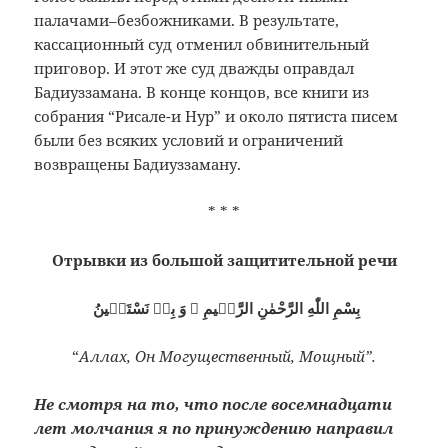
палачами–безбожниками. В результате,
кассационный суд отменил обвинительный
приговор. И этот же суд дважды оправдал
Бадиуззамана. В конце концов, все книги из
собрания “Рисале-и Нур” и около пятиста писем
были без всяких условий и ограничений
возвращены Бадиуззаману.
* * *
Отрывки из большой защитительной речи
بِسْمِ اللّٰهِ الرَّحْمٰنِ الرَّحٖيمِ ۞ وَ بِهٖ نَسْتَعٖينُ
“
Аллах, Он Могущественный, Мощный”.
Не смотря на то, что после восемнадцати
лет молчания я по принуждению направил