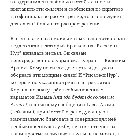
за одержимости любовью к этой личности
выставить эти смыслы и сообщения из скрытого
на официальное рассмотрение, то это послужит
для их ещё большего распространения.
В этой части из-за моих личных недостатков или
недостатков некоторых братьев, на “Рисале-и
Нур” нападать нельзя. Он связан
непосредственно с Кораном, а Коран – с Великим
Аршем. Кому по силам дотянуться до туда и
оборвать эти мощные связи! И “Рисале-и Нур”,
который по указанию тридцати трёх аятов
Корана, по знаку трёх необыкновенных
караматов Имама Али
(да будет доволен им
Аллах)
, и по ясному сообщению Гавса Азама
(Гейляни.), принёс этой стране духовную и
материальную благодать и совершил для неё
необыкновенную службу, не ответственен за
наши простые и личные изъяны, и не может, и