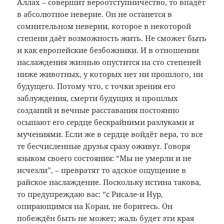
Аллах – совершит вероотступничество, то впадёт
в абсолютное неверие. Он не останется в
сомнительном неверии, которое в некоторой
степени даёт возможность жить. Не сможет быть
и как европейские безбожники. И в отношении
наслаждения жизнью опустится на сто степеней
ниже животных, у которых нет ни прошлого, ни
будущего. Потому что, с точки зрения его
заблуждения, смерти будущих и прошлых
созданий и вечные расставания постоянно
осыпают его сердце бескрайними разлуками и
мучениями. Если же в сердце войдёт вера, то все
те бесчисленные друзья сразу оживут. Говоря
языком своего состояния: “Мы не умерли и не
исчезли”, – превратят то адское ощущение в
райское наслаждение. Поскольку истина такова,
то предупреждаю вас: “с Рисале-и Нур,
опирающимся на Коран, не боритесь. Он
побеждён быть не может; жаль будет эти края