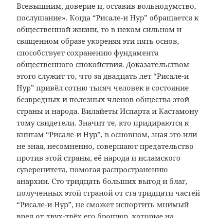
Всевышним, доверие и, оставив вольнодумство,
послушание». Когда “Рисале-и Нур” обращается к
общественной жизни, то в неком сильном и
священном образе укореняя эти пять основ,
способствует сохранению фундамента
общественного спокойствия. Доказательством
этого служит то, что за двадцать лет “Рисале-и
Нур” привёл сотню тысяч человек в состояние
безвредных и полезных членов общества этой
страны и народа. Вилайеты Испарта и Кастамону
тому свидетели. Значит те, кто придираются к
книгам “Рисале-и Нур”, в основном, зная это или
не зная, несомненно, совершают предательство
против этой страны, её народа и исламского
суверенитета, помогая распространению
анархии. Сто тридцать больших выгод и благ,
полученных этой страной от ста тридцати частей
“Рисале-и Нур”, не сможет испортить мнимый
вред от двух-трёх его брошюр, которые на