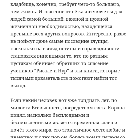
кладбище, конечно, требует чего-то большего,
чем жизнь. И спасение от её казни является для
людей самой большой, важной и нужной
жизненной необходимостью, находящейся
превыше всех других вопросов. Интересно, разве
не поймут даже самые последние глупцы,
насколько на взгляд истины и справедливости
становятся виновными те, кто по разным
пустякам обвиняет обретших то спасение
учеников “Рисале-и Нур” и эти книги, которые
тысячами доказательств помогают найти тот
выход.
Если некий человек вот уже тридцать лет, по
милости Всевышнего, посредством света Корана
понял, насколько бесплодными и
бессмысленными является временная слава и
почёт этого мира, его эгоистичное честолюбие и
чванство; и с тех пор он, борясь всеми силами со