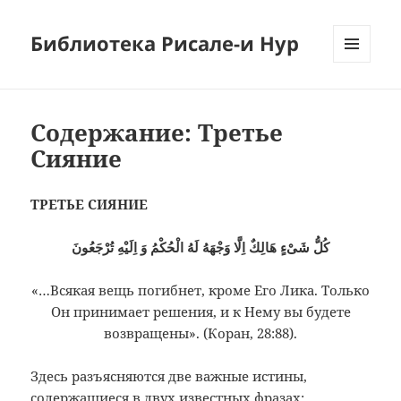
Библиотека Рисале-и Нур
МЕНЮ
И
ВИДЖЕТЫ
Содержание: Третье
Сияние
ТРЕТЬЕ СИЯНИЕ
كُلُّ شَىْءٍ هَالِكٌ اِلَّا وَجْهَهُ لَهُ الْحُكْمُ وَ اِلَيْهِ تُرْجَعُونَ
«…Всякая вещь погибнет, кроме Его Лика. Только
Он принимает решения, и к Нему вы будете
возвращены». (Коран, 28:88).
Здесь разъясняются две важные истины,
содержащиеся в двух известных фразах: