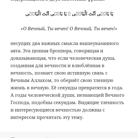
يَا بَاقٖى اَنْتَ الْبَاقٖى ۞ يَا بَاقٖى اَنْتَ الْبَاقٖى
«О Вечный, Ты вечен! О Вечный, Ты вечен!»
несущих два важных смысла вышеуказанного
аята. Эта ценная брошюра, говорящая и
доказывающая, что если человеческая душа,
созданная для вечности и влюблённая в
вечность, познает свою истинную связь с
Вечным Аллахом, то обернёт свою тленную
жизнь в вечную. Её секунды превратятся в года.
А годы человеческой души, незнающей Вечного
Господа, подобны секундам. Видящие тленность
и интересующиеся вечностью должны с
интересом прочитать эту тему.