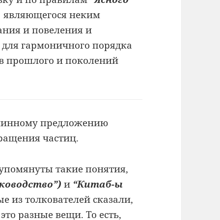
,
являющегося неким
ния и повеления и
 для гармоничного порядка
в прошлого и поколений
длинному предложению
вращения
частиц.
а упомянуты
такие понятия,
уководство”)
и
“Китаб-ы
ые
из толкователей сказали,
о это разные вещи.
То есть,