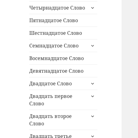
раскрыть
Четырнадцатое Слово
дочернее
меню
Пятнадцатое Слово
Шестнадцатое Слово
раскрыть
Семнадцатое Слово
дочернее
меню
Восемнадцатое Слово
Девятнадцатое Слово
раскрыть
Двадцатое Слово
дочернее
раскрыть
меню
Двадцать первое
дочернее
Слово
меню
раскрыть
Двадцать второе
дочернее
Слово
меню
раскрыть
Двадцать третье