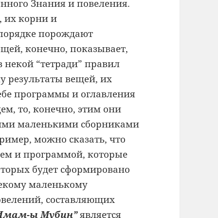
енного
Знания и повеления.
, их корни и
порядке
порождают
ещей, конечно, показывает,
в некой “тетради”
правил
ку
результаты вещей, их
ебе программы и оглавления
щем,
то, конечно, этим они
кими маленькими сборниками
пример,
можно сказать, что
ем и программой, которые
которых
будет сформировано
некому маленькому
овелений, составляющих
Имам-ы
Мубин”
является