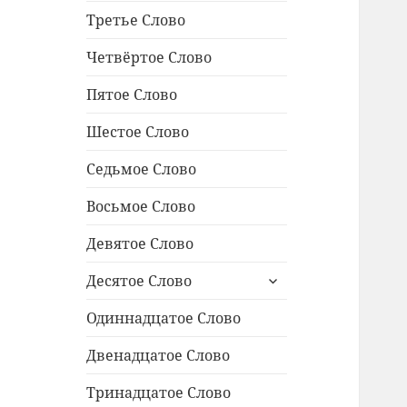
Третье Слово
Четвёртое Слово
Пятое Слово
Шестое Слово
Седьмое Слово
Восьмое Слово
Девятое Слово
раскрыть
Десятое Слово
дочернее
меню
Одиннадцатое Cлово
Двенадцатое Слово
Тринадцатое Слово