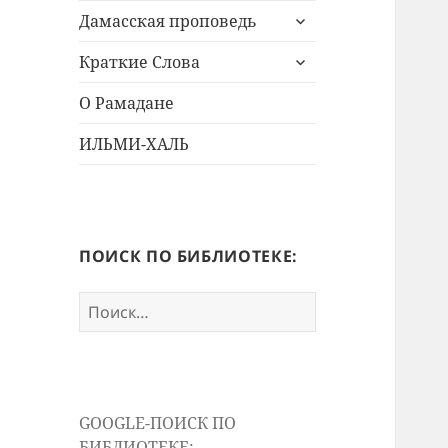
раскрыть
меню
Дамасская проповедь
дочернее
раскрыть
меню
Краткие Слова
дочернее
меню
О Рамадане
ИЛЬМИ-ХАЛЬ
ПОИСК ПО БИБЛИОТЕКЕ:
Найти:
GOOGLE-ПОИСК ПО
БИБЛИОТЕКЕ: