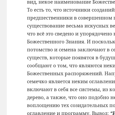
вид, некое наименование Божеств
То есть то, что
источники созданий
предшественники в совершенном 
существование весьма искусных
в
что всё это
сведено и упорядочено 
Божественного Знания. И посколь
потомство и семена
заключают в с
существ, которые появятся в буду
сообщают о том,
что являются не
Божественных распоряжений. На
семечко является
неким оглавлени
включают в себя все системы, из 
дерево, а также, что
оно подобно 
воплощению
тех созидательных п
оглавление и программу. Вывод:
“