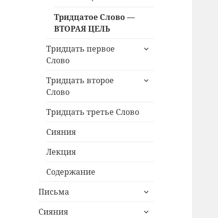
Тридцатое Слово —
ВТОРАЯ ЦЕЛЬ
раскрыть
Тридцать первое
дочернее
Слово
меню
раскрыть
Тридцать второе
дочернее
Слово
меню
Тридцать третье Слово
Сияния
Лекция
Содержание
раскрыть
Письма
дочернее
раскрыть
меню
Сияния