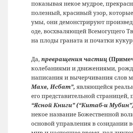
показывая некое мудрое, прекрасн
полезный, красивый узор, которые
умы, они демонстрируют произвед
оде, восхваляющей Всемогущего Тв
на плоды граната и початки кукур
Да,
превращения частиц
(Приме
колебаниями и движениями, рожд
написания и вычерчивания слов м
Махв, Исбат”,
являющейся реальн
его представительной страницей,
“Ясной Книги” (“Китаб-и Мубин”)
некое название Божественной вол
основой управления в созидании
мир и настоящее время, под дикт