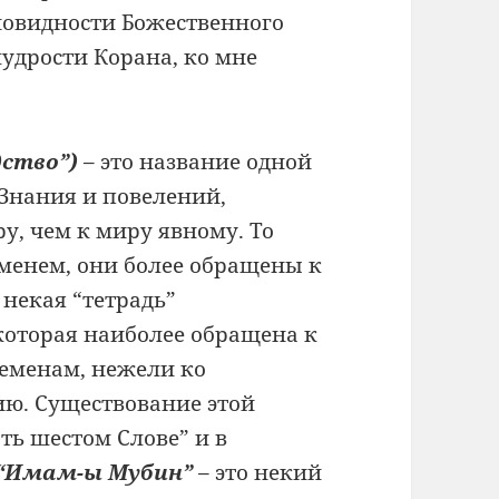
новидности Божественного
мудрости Корана,
ко мне
дство”)
–
это название одной
Знания и повелений,
ру, чем
к миру явному. То
менем, они более обращены
к
о некая
“тетрадь”
которая наиболее обращена к
 семенам, нежели
ко
ию.
Существование этой
ать шестом Слове” и
в
“Имам-ы Мубин”
– это некий