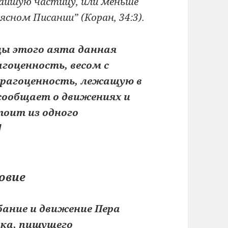
чайшую частицу, или меньше
 ясном Писании” (Коран, 34:3).
цы этого аята данная
гоценность, весом с
драгоценность, лежащую в
 сообщает о движениях и
тоит из одного
]
овие
бание и движение Пера
ка, пишущего