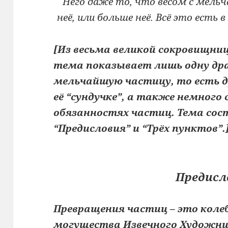
Него даже то, что весом с мель
неё, или больше неё. Всё это есть в
[Из весьма великой сокровищни
тема показывает лишь одну дра
мельчайшую частицу, то есть 
её “сундучке”, а также немного
обязанностях частиц. Тема сос
“Предисловия” и “Трёх пунктов”.
Предисл
Превращения частиц – это коле
могущества Извечного Художни