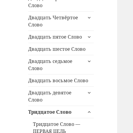
дочернее
Слово
меню
раскрыть
Двадцать Четвёртое
дочернее
Слово
меню
раскрыть
Двадцать пятое Слово
дочернее
меню
Двадцать шестое Слово
раскрыть
Двадцать седьмое
дочернее
Слово
меню
Двадцать восьмое Слово
раскрыть
Двадцать девятое
дочернее
Слово
меню
раскрыть
Тридцатое Слово
дочернее
меню
Тридцатое Слово —
ПЕРВАЯ ЦЕЛЬ