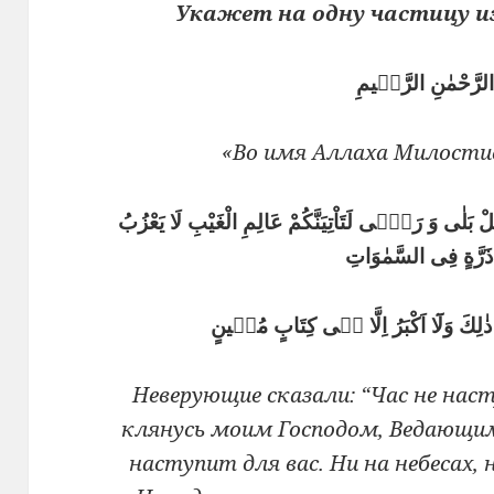
Укажет на одну частицу и
 الرَّحْمٰنِ الرَّحٖيمِ
«Во имя Аллаха Милости
ْ بَلٰى وَ رَبّٖى لَتَاْتِيَنَّكُمْ عَالِمِ الْغَيْبِ لَا يَعْزُبُ
 ذَرَّةٍ فِى السَّمٰوَاتِ
 ذٰلِكَ وَلَٓا اَكْبَرُ اِلَّا فٖى كِتَابٍ مُبٖينٍ
Неверующие сказали: “Час не наст
клянусь моим Господом, Ведающим
наступит для вас. Ни на небесах, 