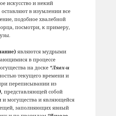
ое искусство и некий
 оставляют в изумлении все
ение, подобное хвалебной
орца, посмотри, к примеру,
узы.
чание
)
являются мудрыми
ающимися в процессе
огущества на доске
“Лявх-и
остью текущего времени и
 при переписывании из
,
представляющей собой
и и могущества и являющейся
 вещей, заполняющих явный
овку и по правилам
“Ясного