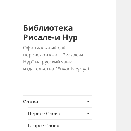
Библиотека
Рисале-и Нур
Официальный сайт
переводов книг "Рисале-и
Нур" на русский язык
издательства "Envar Neşriyat"
раскрыть
Слова
дочернее
раскрыть
меню
Первое Слово
дочернее
меню
Второе Слово