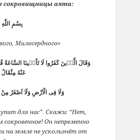
з сокровищницы аята:
بِسْمِ اللّٰهِ
вого, Милосердного»
وَقَالَ الَّذٖينَ كَفَرُوا لَا تَاْتٖينَا السَّاعَةُ قُل
عَنْهُ مِثْقَالُ
وَلَا فِى الْاَرْضِ وَلَٓا اَصْغَرُ مِنْ
упит для нас”. Скажи: “Нет,
 сокровенное! Он непременно
ни на земле не ускользнёт от