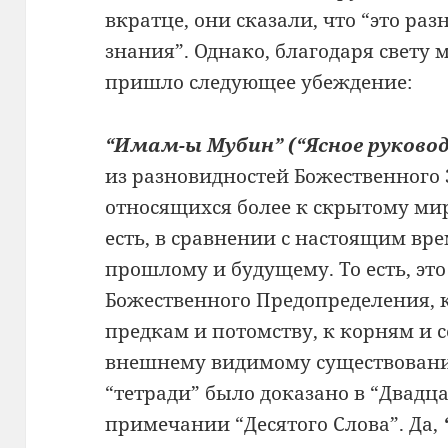
вкратце, они сказали, что “это
раз
знания”.
Однако, благодаря свету 
пришло следующее убеждение:
“Имам-ы
Мубин” (“Ясное руково
из разновидностей
Божественного 
относящихся более к скрытому ми
есть, в сравнении с
настоящим вре
прошлому и будущему. То есть, эт
Божественного Предопределения,
предкам и
потомству, к корням и
внешнему видимому существован
“тетради” было
доказано в “Двадц
примечании “Десятого Слова”. Да,