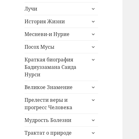
дочернее
раскрыть
меню
Лучи
дочернее
раскрыть
меню
История Жизни
дочернее
раскрыть
меню
Месневи-и Нурие
дочернее
раскрыть
меню
Посох Мусы
дочернее
раскрыть
меню
Краткая биография
дочернее
Бадиуззамана Саида
меню
Нурси
раскрыть
Великое Знамение
дочернее
раскрыть
меню
Прелести веры и
дочернее
прогресс Человека
меню
раскрыть
Мудрость Болезни
дочернее
раскрыть
меню
Трактат о природе
дочернее