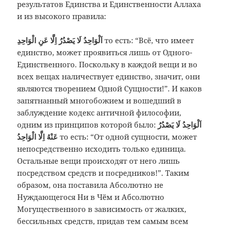
результатов Единства и Единственности Аллаха
и из высокого правила:
اَلْوَاحِدُ لَا يَصْدُرُ اِلَّا عَنِ الْوَاحِدِ
то есть: “Всё, что имеет
единство, может проявиться лишь от Одного-
Единственного. Поскольку в каждой вещи и во
всех вещах наличествует единство, значит, они
являются творением Одной Сущности!”. И каков
запятнанный многобожием и вошедший в
заблуждение кодекс античной философии,
одним из принципов которой было:
اَلْوَاحِدُ لَا يَصْدُرُ
عَنْهُ اِلَّا الْوَاحِدُ
то есть: “От одной сущности, может
непосредственно исходить только единица.
Остальные вещи происходят от него лишь
посредством средств и посредников!”. Таким
образом, она поставила Абсолютно не
Нуждающегося Ни в Чём и Абсолютно
Могущественного в зависимость от жалких,
бессильных средств, придав тем самым всем