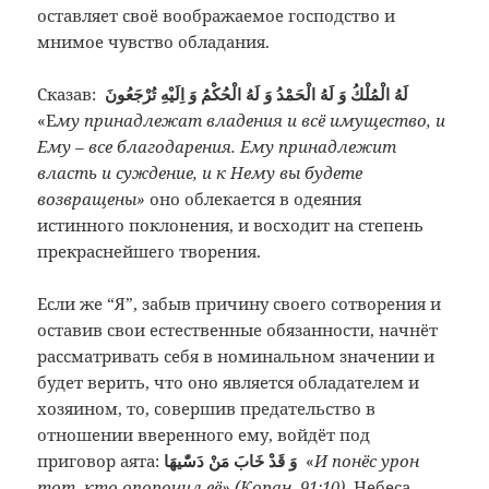
оставляет своё воображаемое господство и
мнимое чувство обладания.
Сказав:
لَهُ الْمُلْكُ وَ لَهُ الْحَمْدُ وَ لَهُ الْحُكْمُ وَ اِلَيْهِ تُرْجَعُونَ
«Е
му принадлежат владения и всё имущество, и
Ему – все благодарения. Ему принадлежит
власть и суждение, и к Нему вы будете
возвращены»
оно облекается в одеяния
истинного поклонения, и восходит на степень
прекраснейшего творения.
Если же “Я”, забыв причину своего сотворения и
оставив свои естественные обязанности, начнёт
рассматривать себя в номинальном значении и
будет верить, что оно является обладателем и
хозяином, то, совершив предательство в
отношении вверенного ему, войдёт под
приговор аята:
وَ قَدْ خَابَ مَنْ دَسّٰيهَا
«
И понёс урон
тот, кто опорочил её» (Коран, 91:10)
. Небеса,