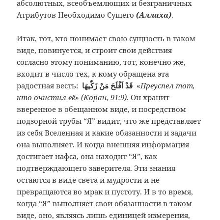
абсолютных, всеобъемлющих и безграничных
Атрибутов Необходимо Сущего
(Аллаха)
.
Итак, тот, кто понимает свою сущность в таком
виде, повинуется, и строит свои действия
согласно этому пониманию, тот, конечно же,
входит в число тех, к кому обращена эта
радостная весть:
قَدْ اَفْلَحَ مَنْ زَكّٰيهَا
«
Преуспел тот,
кто очистил её» (Коран, 91:9).
Он хранит
вверенное в обещанном виде, и посредством
подзорной трубы “Я” видит, что же представляет
из себя Вселенная и какие обязанности и задачи
она выполняет. И когда внешняя информация
достигает нафса, она находит “Я”, как
подтверждающего заверителя. Эти знания
остаются в виде света и мудрости и не
превращаются во мрак и пустоту. И в то время,
когда “Я” выполняет свои обязанности в таком
виде, оно, являясь лишь единицей измерения,