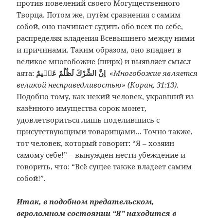
против повелений своего Могущественного
Творца. Потом же, путём сравнения с самим
собой, оно начинает судить обо всех по себе,
распределяя владения Всевышнего между ними
и причинами. Таким образом, оно впадает в
великое многобожие (ширк) и выявляет смысл
аята:
اِنَّ الشِّرْكَ لَظُلْمٌ عَظٖيمٌ
«
Многобожие является
великой несправедливостью» (Коран, 31:13)
.
Подобно тому, как некий человек, укравший из
казённого имущества сорок монет,
удовлетвориться лишь поделившись с
присутствующими товарищами… Точно также,
тот человек, который говорит: “Я – хозяин
самому себе!” – вынужден нести убеждение и
говорить, что: “Всё сущее также владеет самим
собой!”.
Итак, в подобном предательском,
вероломном состоянии “Я” находится в