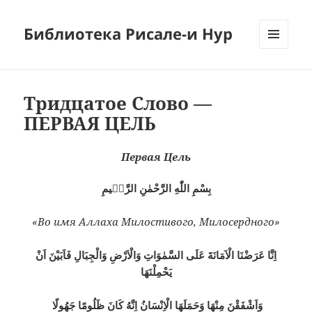
Библиотека Рисале-и Нур
МЕНЮ
И
ВИДЖЕТЫ
Тридцатое Слово —
ПЕРВАЯ ЦЕЛЬ
Первая Цель
بِسْمِ اللّٰهِ الرَّحْمٰنِ الرَّحٖيمِ
«Во имя Аллаха Милостивого, Милосердного»
اِنَّا عَرَضْنَا الْاَمَانَةَ عَلَى السَّمٰوَاتِ وَالْاَرْضِ وَالْجِبَالِ فَاَبَيْنَ اَنْ
يَحْمِلْنَهَا
وَاَشْفَقْنَ مِنْهَا وَحَمَلَهَا الْاِنْسَانُ اِنَّهُ كَانَ ظَلُومًا جَهُولًا