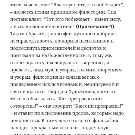
такая мысль, как: “Властвует тот, кто побеждает”,
– является неким принципом философии. Она
постановляет: “Тот, кто побеждает – имеет силу,
а в силе заключена истина!”
(Примечание
-1)
.
Таким образом, философия духовно одобрила
несправедливость, поощрила насильников и
подтолкнула притеснителей и деспотов к
притязаниям на божественность. К тому же,
относя красоту, имеющуюся в творениях, и
прелесть, видимую в узорах, к самим творениям
и узорам, философия не связывает их с
проявлением исключительной, неописуемой и
святой красоты Творца и Художника, и вместо
того, чтобы сказать “Как прекрасно они
сотворены!” – она говорит: “Как они прекрасны!”
– и ставит их в положение идолов, которым надо
поклоняться. К тому же, оттого что философия
находит прекрасным и хвалит поддельную,
самодовольную, показную, двуличную красоту,