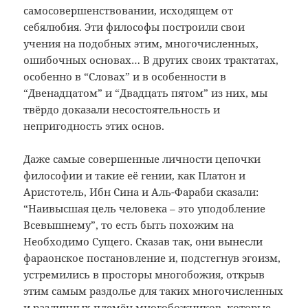
самосовершенствовании, исходящем от
себялюбия. Эти философы построили свои
учения на подобных этим, многочисленных,
ошибочных основах… В других своих трактатах,
особенно в “Словах” и в особенности в
“Двенадцатом” и “Двадцать пятом” из них, мы
твёрдо доказали несостоятельность и
непригодность этих основ.
Даже самые совершенные личности цепочки
философии и такие её гении, как Платон и
Аристотель, Ибн Сина и Аль-Фараби сказали:
“Наивысшая цель человека – это уподобление
Всевышнему”, то есть быть похожим на
Необходимо Сущего. Сказав так, они вынесли
фараонское постановление и, подстегнув эгоизм,
устремились в просторы многобожия, открыв
этим самым раздолье для таких многочисленных
и различных племён многобожников, которые