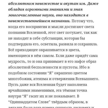
абсолютном невежестве и окутан им. Даже
обладая огромными знаниями и зная
многочисленные науки, оно находится в
невежественнейшем незнании.
Потому что,
когда его восприятия и мысли достигают света
познания Вселенной, этот свет потухает, так как
не находит в себе субстанции, которая бы
подтвердила его, осветила, развила и сохранила.
Всё приходящее окрашивается в цвета,
имеющиеся в нём самом. Если даже придёт сама
мудрость, то и она принимает в его нафсе образ
абсолютной бесполезности и пустоты. Ибо в
подобном состоянии “Я” окрашено цветом
многобожия, атеизма и отвержения Всевышнего.
Пусть даже вся Вселенная будет наполнена
ярчайшими знамениями, эта тёмная точка
внутри “Я” гасит их и не показывает. В
“Одиннадцатом Слове” твёрдым образом, в
деталях была разъяснена сущность человека и