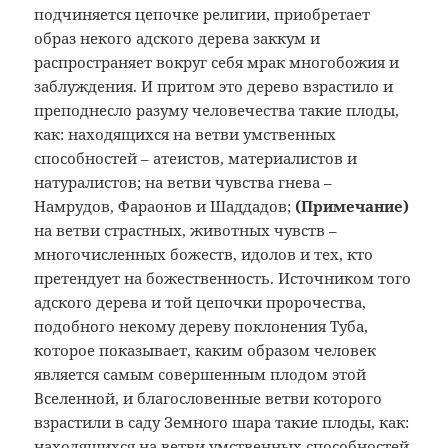
подчиняется цепочке религии, приобретает
образ некого адского дерева заккум и
распространяет вокруг себя мрак многобожия и
заблуждения. И притом это дерево взрастило и
преподнесло разуму человечества такие плоды,
как: находящихся на ветви умственных
способностей – атеистов, материалистов и
натуралистов; на ветви чувства гнева –
Намрудов, Фараонов и Шаддадов;
(Примечание
)
на ветви страстных, животных чувств –
многочисленных божеств, идолов и тех, кто
претендует на божественность. Источником того
адского дерева и той цепочки пророчества,
подобного некому дереву поклонения Туба,
которое показывает, каким образом человек
является самым совершенным плодом этой
Вселенной, и благословенные ветви которого
взрастили в саду Земного шара такие плоды, как:
находящихся на ветви умственных способностей