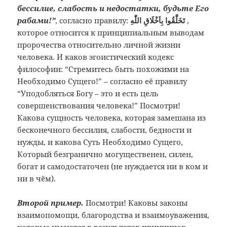
бессилие, слабость и недостатки, будьте Его
рабами!”
, согласно правилу:
تَخَلَّقُوا بِاَخْلَاقِ اللّٰهِ
,
которое относится к принципиальным выводам
пророчества относительно личной жизни
человека. И каков эгоистический кодекс
философии: “Стремитесь быть похожими на
Необходимо Сущего!” – согласно её правилу
“Уподобляться Богу – это и есть цель
совершенствования человека!” Посмотри!
Какова сущность человека, которая замешана из
бесконечного бессилия, слабости, бедности и
нужды, и какова Суть Необходимо Сущего,
Который безгранично могущественен, силен,
богат и самодостаточен (не нуждается ни в ком и
ни в чём).
Второй пример.
Посмотри! Каковы законы
взаимопомощи, благородства и взаимоуважения,