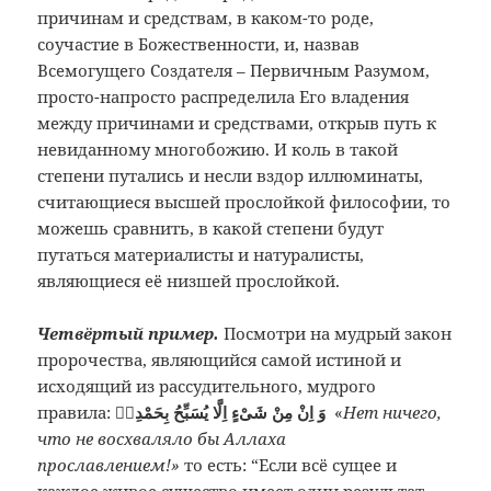
причинам и средствам, в каком-то роде,
соучастие в Божественности, и, назвав
Всемогущего Создателя – Первичным Разумом,
просто-напросто распределила Его владения
между причинами и средствами, открыв путь к
невиданному многобожию. И коль в такой
степени путались и несли вздор иллюминаты,
считающиеся высшей прослойкой философии, то
можешь сравнить, в какой степени будут
путаться материалисты и натуралисты,
являющиеся её низшей прослойкой.
Четвёртый пример.
Посмотри на мудрый закон
пророчества, являющийся самой истиной и
исходящий из рассудительного, мудрого
правила:
وَ اِنْ مِنْ شَىْءٍ اِلَّا يُسَبِّحُ بِحَمْدِهٖ
«
Нет ничего,
что не восхваляло бы Аллаха
прославлением!»
то есть: “Если всё сущее и