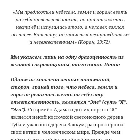
«Мы предложили небесам, земле и горам взять
на себя ответственность, но они отказались
нести её и испугались этого, а человек взялся
нести её. Воистину, он является несправедливым
и невежественным» (Коран, 33:72).
Мы укажем лишь на одну драгоценность из
великой сокровищницы этого аята. Итак:
Одним из многочисленных пониманий,
сторон, граней того, что небеса, земля и
горы не решились взять на себя эту
ответственность, является “Эне” (суть “Я”,
“Эго”).
Со времён Адама и до сих пор это “Я”
является некой косточкой светоносного дерева
Туба и ужасного дерева Заккум, распростёрших
свои ветви в человеческом мире. Прежде чем
войти в суть этой величайшей истины, мы