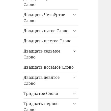
дочернее
Слово
меню
раскрыть
Двадцать Четвёртое
дочернее
Слово
меню
раскрыть
Двадцать пятое Слово
дочернее
меню
Двадцать шестое Слово
раскрыть
Двадцать седьмое
дочернее
Слово
меню
Двадцать восьмое Слово
раскрыть
Двадцать девятое
дочернее
Слово
меню
раскрыть
Тридцатое Слово
дочернее
раскрыть
меню
Тридцать первое
дочернее
Слово