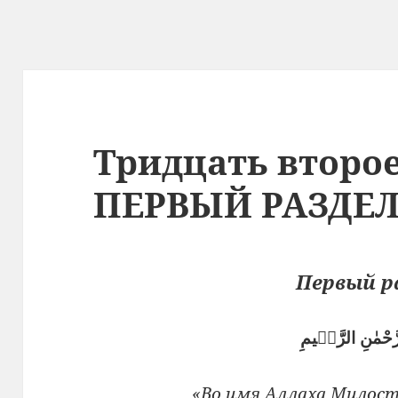
Тридцать второ
ПЕРВЫЙ РАЗДЕ
Первый р
رَّحْمٰنِ الرَّحٖيمِ
«Во имя Аллаха Милост