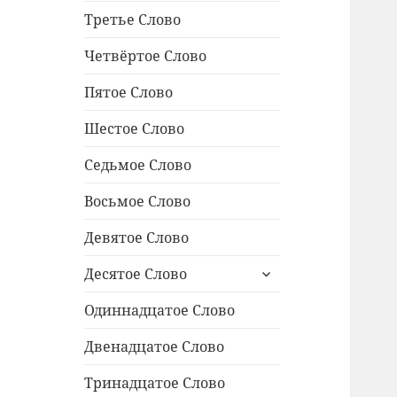
Третье Слово
Четвёртое Слово
Пятое Слово
Шестое Слово
Седьмое Слово
Восьмое Слово
Девятое Слово
раскрыть
Десятое Слово
дочернее
меню
Одиннадцатое Cлово
Двенадцатое Слово
Тринадцатое Слово