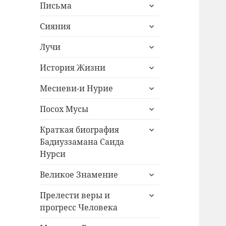
раскрыть
Письма
дочернее
раскрыть
меню
Сияния
дочернее
раскрыть
меню
Лучи
дочернее
раскрыть
меню
История Жизни
дочернее
раскрыть
меню
Месневи-и Нурие
дочернее
раскрыть
меню
Посох Мусы
дочернее
раскрыть
меню
Краткая биография
дочернее
Бадиуззамана Саида
меню
Нурси
раскрыть
Великое Знамение
дочернее
раскрыть
меню
Прелести веры и
дочернее
прогресс Человека
меню
раскрыть