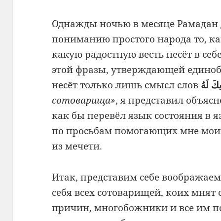
Однажды ночью в месяце Рамадан д
пониманию простого народа то, к
какую радостную весть несёт в себ
этой фразы, утверждающей единобо
несёт только лишь смысл слов
сотоварища»
, я представил объясн
как бы перевёл язык состояния в я
по просьбам помогающих мне моих
из мечети.
Итак, представим себе воображаем
себя всех сотоварищей, коих мнят
причин, многобожники и все им п