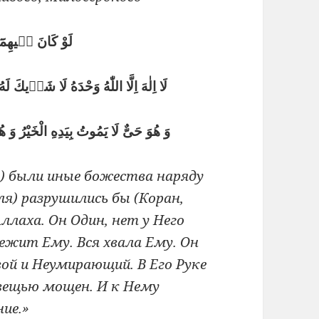
لَوْ كَانَ فٖيهِمَٓا اٰ
لَا اِلٰهَ اِلَّا اللّٰهُ وَحْدَهُ لَا شَرٖيكَ 
وَ هُوَ حَىٌّ لَا يَمُوتُ بِيَدِهِ الْخَيْرُ وَ
ле) были иные божества наряду
ля) разрушились бы (Коран,
ллаха. Он Один, нет у Него
ежит Ему. Вся хвала Ему. Он
ой и Неумирающий. В Его Руке
 вещью мощен. И к Нему
ие.»