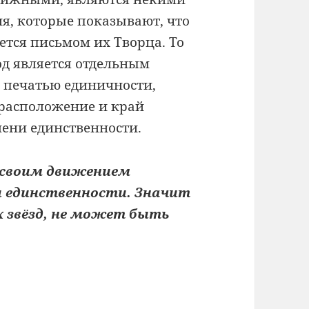
я, которые показывают,
что
яется
письмом их Творца. То
од является отдельным
й печатью
единичности,
орасположение и край
мени единственности.
 своим движением
и
единственности. Значит
х звёзд, не может быть