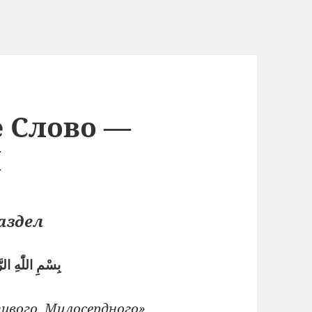
е Слово —
Л
аздел
بِسْمِ اللّٰهِ ال
ивого, Милосердного»