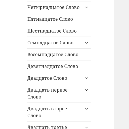
раскрыть
Четырнадцатое Слово
дочернее
меню
Пятнадцатое Слово
Шестнадцатое Слово
раскрыть
Семнадцатое Слово
дочернее
меню
Восемнадцатое Слово
Девятнадцатое Слово
раскрыть
Двадцатое Слово
дочернее
раскрыть
меню
Двадцать первое
дочернее
Слово
меню
раскрыть
Двадцать второе
дочернее
Слово
меню
раскрыть
Двадцать третье