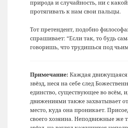
природа и случайность, ни с како
протягивать к нам свои пальцы.
Тот претендент, подобно философ
спрашивает: “Если так, то будь са
говоришь, что трудишься под чьим
Примечание:
Каждая движущаяся 
звёзд, неся на себе след Божестве
единство, существующее
во всём, 
движениями также захватывает о
место, куда она проникает.
Присое
своего
хозяина. Неподвижные же т
звёзд, на взгляд кажущихся
непод