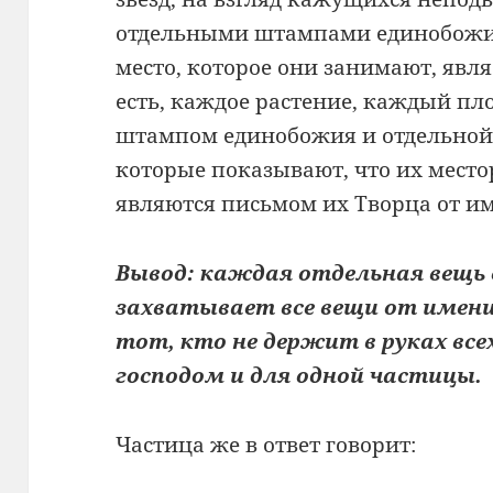
отдельными
штампами единобожи
место, которое они занимают, явл
есть, каждое
растение, каждый пл
штампом единобожия и отдельно
которые показывают, что
их мест
являются
письмом их Творца от и
Вывод:
каждая отдельная вещь
захватывает все вещи от имен
тот, кто не
держит в руках все
господом и для одной частицы.
Частица же в ответ говорит: