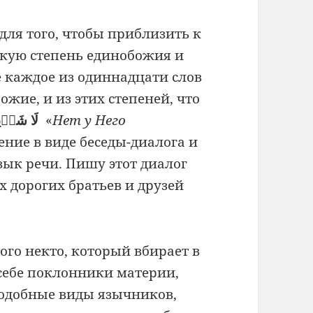
ля того, чтобы приблизить к
акую степень единобожия и
е каждое из одиннадцати слов
жие, и из этих степеней, что
لَا شَرٖيكَ لَهُ
«
Нет у Него
ение в виде беседы-диалога и
зык речи. Пишу этот диалог
 дорогих братьев и друзей
ого некто, который вбирает в
 себе поклонники материи,
одобные виды язычников,