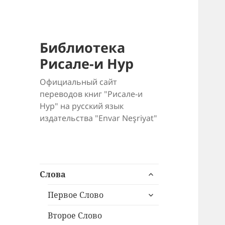
Библиотека
Рисале-и Нур
Официальный сайт
переводов книг "Рисале-и
Нур" на русский язык
издательства "Envar Neşriyat"
раскрыть
Слова
дочернее
раскрыть
меню
Первое Слово
дочернее
меню
Второе Слово