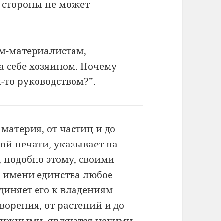
й стороны не может
ам-материалистам,
ма себе хозяином. Почему
-то руководством?”.
материя, от частиц
и до
нной
печати, указывает на
и, подобно этому, своими
т имени
единства любое
диняет его к владениям
ворения, от
растений и до
вижными, являются некими