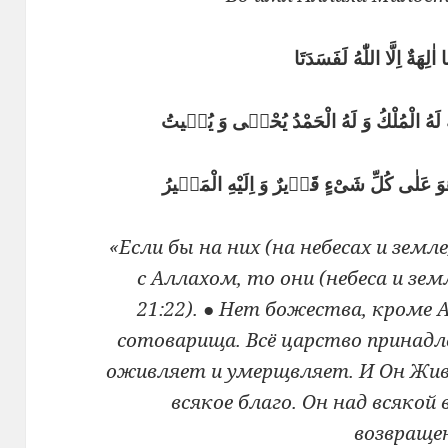
لِهَةٌ اِلَّا اللّٰهُ لَفَسَدَتَا
لَهُ لَهُ الْمُلْكُ وَ لَهُ الْحَمْدُ يُحْيٖى وَ يُمٖيتُ
 هُوَ عَلٰى كُلِّ شَىْءٍ قَدٖيرٌ وَ اِلَيْهِ الْمَصٖيرُ
«Если бы на них (на небесах и зем
с Аллахом, то они (небеса и зем
21:22). ● Нет божества, кроме А
сотоварища. Всё царство принадл
оживляет и умерщвляет. И Он Жив
всякое благо. Он над всякой
возвращен