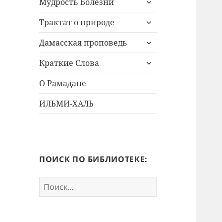
Мудрость Болезни
дочернее
раскрыть
меню
Трактат о природе
дочернее
раскрыть
меню
Дамасская проповедь
дочернее
раскрыть
меню
Краткие Слова
дочернее
меню
О Рамадане
ИЛЬМИ-ХАЛЬ
ПОИСК ПО БИБЛИОТЕКЕ:
Найти: