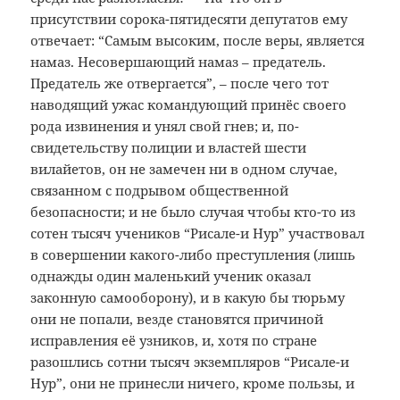
присутствии сорока-пятидесяти депутатов ему
отвечает: “Самым высоким, после веры, является
намаз. Несовершающий намаз – предатель.
Предатель же отвергается”, – после чего тот
наводящий ужас командующий принёс своего
рода извинения и унял свой гнев; и, по-
свидетельству полиции и властей шести
вилайетов, он не замечен ни в одном случае,
связанном с подрывом общественной
безопасности; и не было случая чтобы кто-то из
сотен тысяч учеников “Рисале-и Нур” участвовал
в совершении какого-либо преступления (лишь
однажды один маленький ученик оказал
законную самооборону), и в какую бы тюрьму
они не попали, везде становятся причиной
исправления её узников, и, хотя по стране
разошлись сотни тысяч экземпляров “Рисале-и
Нур”, они не принесли ничего, кроме пользы, и