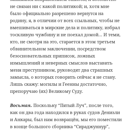
не связан ни с какой политикой; и, хотя мне
было официально разрешено вернутся на
родину, я, в отличии от всех ссыльных, чтобы не
вмешиваться в мирские дела и политику, избрал
тоскливую чужбину и не поехал домой… И теми,
кто, не смотря на это, старается в этом третьем
обвинительном заключении, посредством
безосновательных приписок, ложных
измышлений и неверных смыслов выставить
меня преступником, руководят два страшных
замысла, о которых говорить сейчас я не стану.
Лишь скажу: могилы и Геенны достаточно,
препоручаю (их) Великому Суду.
Восьмая.
Поскольку “Пятый Луч”, после того,
как он два года находился в руках судов Денизли
и Анкары, был нам возвращён, мы его поместили
в конце большого сборника “Сираджуннур”,