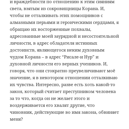
и враждебности по отношению к этим сияниям
света, взятым из сокровищницы Корана. И,
чтобы не отталкивать этих помощников с
алмазными перьями и героическими сердцами, я
обращаю их восторженные похвалы,
адресованные моей заурядной и несостоятельной
личности, в адрес обладателя истинных
достоинств, являющегося неким духовным
чудом Корана – в адрес “Рисале-и Нур” и
духовной личности его верных учеников. И,
говоря, что они стократно преувеличивают моё
значение, я в некотором отношении отталкиваю
их чувства. Интересно, разве есть хоть какой-то
закон, который считает преступником человека
за то что, когда он не желает этого и
воздерживается его хвалят другие, что
чиновник, действующие во имя закона, обвиняет
меня?