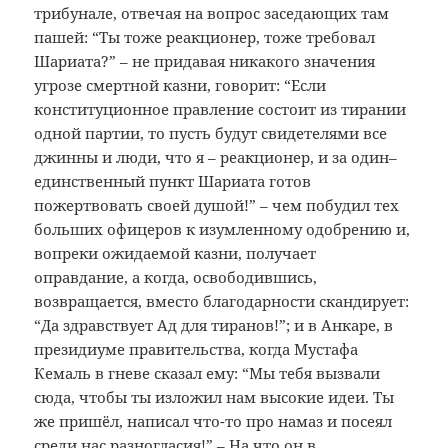
трибунале, отвечая на вопрос заседающих там
пашей: “Ты тоже реакционер, тоже требовал
Шариата?” – не придавая никакого значения
угрозе смертной казни, говорит: “Если
конституционное правление состоит из тирании
одной партии, то пусть будут свидетелями все
джинны и люди, что я – реакционер, и за один–
единственный пункт Шариата готов
пожертвовать своей душой!” – чем побудил тех
больших офицеров к изумленному одобрению и,
вопреки ожидаемой казни, получает
оправдание, а когда, освободившись,
возвращается, вместо благодарности скандирует:
“Да здравствует Ад для тиранов!”; и в Анкаре, в
президиуме правительства, когда Мустафа
Кемаль в гневе сказал ему: “Мы тебя вызвали
сюда, чтобы ты изложил нам высокие идеи. Ты
же пришёл, написал что-то про намаз и посеял
среди нас разногласия!” – На что он в