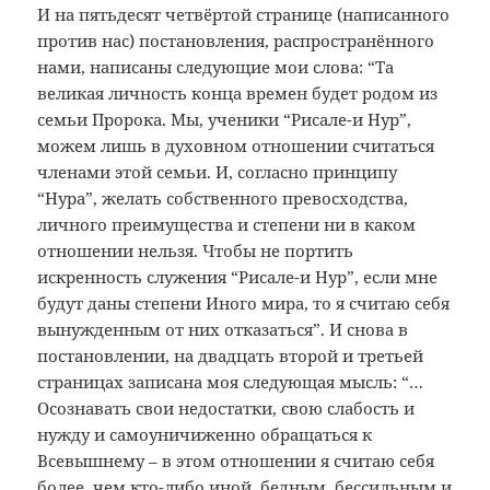
И на пятьдесят четвёртой странице (написанного
против нас) постановления, распространённого
нами, написаны следующие мои слова: “Та
великая личность конца времен будет родом из
семьи Пророка. Мы, ученики “Рисале-и Нур”,
можем лишь в духовном отношении считаться
членами этой семьи. И, согласно принципу
“Нура”, желать собственного превосходства,
личного преимущества и степени ни в каком
отношении нельзя. Чтобы не портить
искренность служения “Рисале-и Нур”, если мне
будут даны степени Иного мира, то я считаю себя
вынужденным от них отказаться”. И снова в
постановлении, на двадцать второй и третьей
страницах записана моя следующая мысль: “…
Осознавать свои недостатки, свою слабость и
нужду и самоуничиженно обращаться к
Всевышнему – в этом отношении я считаю себя
более, чем кто-либо иной, бедным, бессильным и