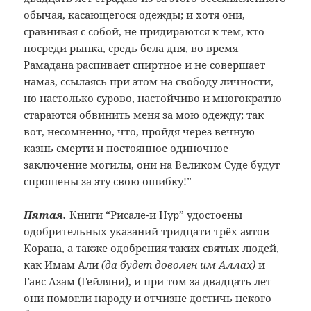
обычая, касающегося одежды; и хотя они,
сравнивая с собой, не придираются к тем, кто
посреди рынка, средь бела дня, во время
Рамадана распивает спиртное и не совершает
намаз, ссылаясь при этом на свободу личности,
но настолько сурово, настойчиво и многократно
стараются обвинить меня за мою одежду; так
вот, несомненно, что, пройдя через вечную
казнь смерти и постоянное одиночное
заключение могилы, они на Великом Суде будут
спрошены за эту свою ошибку!”
Пятая.
Книги “Рисале-и Нур” удостоены
одобрительных указаний тридцати трёх аятов
Корана, а также одобрения таких святых людей,
как Имам Али
(да будет доволен им Аллах)
и
Гавс Азам (Гейляни), и при том за двадцать лет
они помогли народу и отчизне достичь некого