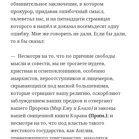
обвинительное заключение, в котором
прокурор, придавая ошибочный смысл,
оклеветал нас, и на пятнадцати страницах
которого я нашёл и доказал восемьдесят одну
ошибку. Мне же говорить не дали. Если бы дали,
то я бы сказал:
— Несмотря на то, что по причине свободы
мысли и совести, вы не трогаете иудеев,
христиан и огнепоклонников, особенно
анархистов, вероотступников и лицемеров,
скрывающихся под маской большевизма,
которые отрицают вашу религию, оскорбляют
заблуждением ваших предков и отвергают
вашего Пророка
(Мир Ему и Благо)
и законы
вашей священной книги Корана
(Прим.
)
; и
несмотря на то, что под властью такого
жестокого государства, как Англия,
приверженного христианству, находятся