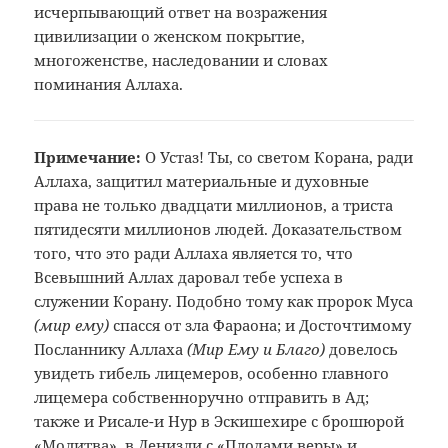
исчерпывающий ответ на возражения
цивилизации о женском покрытие,
многоженстве, наследовании и словах
поминания Аллаха.
Примечание:
О Устаз! Ты, со светом Корана, ради
Аллаха, защитил материальные и духовные
права не только двадцати миллионов, а
триста
пятидесяти миллионов людей.
Доказательством
того, что это ради
Аллаха является то, что
Всевышний Аллах
даровал тебе успеха в
служении Корану.
Подобно тому как пророк Муса
(мир
ему)
спасся от зла Фараона; и
Досточтимому
Посланнику Аллаха
(Мир
Ему и Благо)
довелось
увидеть
гибель лицемеров, особенно главного
лицемера собственноручно отправить в
Ад;
также и Рисале-и Нур в Эскишехире с
брошюрой
«Молитва», в Денизли с
«Плодами веры» и