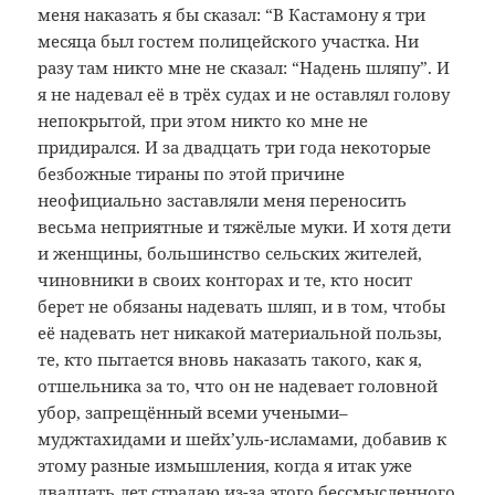
меня наказать я бы сказал: “В Кастамону я три
месяца был гостем полицейского участка. Ни
разу там никто мне не сказал: “Надень шляпу”. И
я не надевал её в трёх судах и не оставлял голову
непокрытой, при этом никто ко мне не
придирался. И за двадцать три года некоторые
безбожные тираны по этой причине
неофициально заставляли меня переносить
весьма неприятные и тяжёлые муки. И хотя дети
и женщины, большинство сельских жителей,
чиновники в своих конторах и те, кто носит
берет не обязаны надевать шляп, и в том, чтобы
её надевать нет никакой материальной пользы,
те, кто пытается вновь наказать такого, как я,
отшельника за то, что он не надевает головной
убор, запрещённый всеми учеными–
муджтахидами и шейх’уль-исламами, добавив к
этому разные измышления, когда я итак уже
двадцать лет страдаю из-за этого бессмысленного