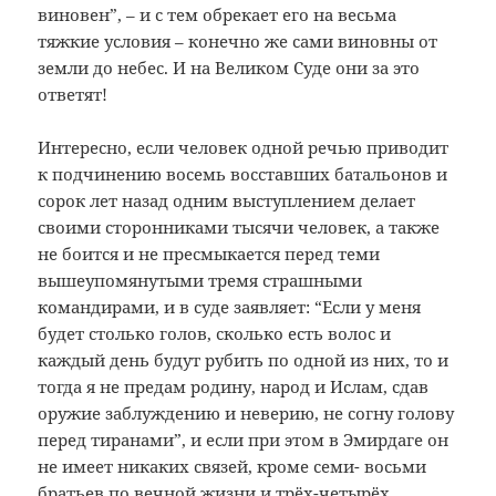
виновен”, – и с тем обрекает его на весьма
тяжкие условия – конечно же сами виновны от
земли до небес. И на Великом Суде они за это
ответят!
Интересно, если человек одной речью приводит
к подчинению восемь восставших батальонов и
сорок лет назад одним выступлением делает
своими сторонниками тысячи человек, а также
не боится и не пресмыкается перед теми
вышеупомянутыми тремя страшными
командирами, и в суде заявляет: “Если у меня
будет столько голов, сколько есть волос и
каждый день будут рубить по одной из них, то и
тогда я не предам родину, народ и Ислам, сдав
оружие заблуждению и неверию, не согну голову
перед тиранами”, и если при этом в Эмирдаге он
не имеет никаких связей, кроме семи- восьми
братьев по вечной жизни и трёх-четырёх