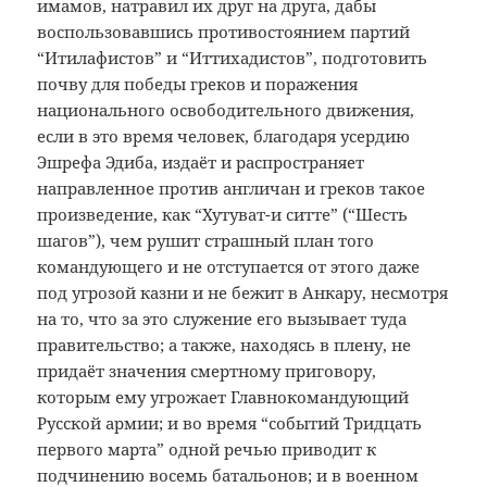
имамов, натравил их друг на друга, дабы
воспользовавшись противостоянием партий
“Итилафистов” и “Иттихадистов”, подготовить
почву для победы греков и поражения
национального освободительного движения,
если в это время человек, благодаря усердию
Эшрефа Эдиба, издаёт и распространяет
направленное против англичан и греков такое
произведение, как “Хутуват-и ситте” (“Шесть
шагов”), чем рушит страшный план того
командующего и не отступается от этого даже
под угрозой казни и не бежит в Анкару, несмотря
на то, что за это служение его вызывает туда
правительство; а также, находясь в плену, не
придаёт значения смертному приговору,
которым ему угрожает Главнокомандующий
Русской армии; и во время “событий Тридцать
первого марта” одной речью приводит к
подчинению восемь батальонов; и в военном