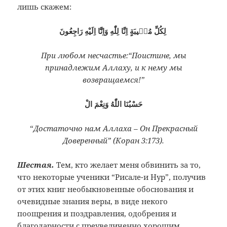
лишь скажем:
لِكُلِّ مُصٖيبَةٍ اِنَّا لِلّٰهِ وَاِنَّٓا اِلَيْهِ رَاجِعُونَ
При любом несчастье:“Поистине, мы
принадлежим Аллаху, и к нему мы
возвращаемся!”
حَسْبُنَا اللّٰهُ وَنِعْمَ الْ
“
Достаточно нам Аллаха – Он Прекрасный
Доверенный” (Коран 3:173).
Шестая.
Тем, кто желает меня обвинить за то,
что некоторые ученики “Рисале-и Нур”, получив
от этих книг необыкновенные обоснования и
очевидные знания веры, в виде некого
поощрения и поздравления, одобрения и
благодарности с преувеличенно хорошим