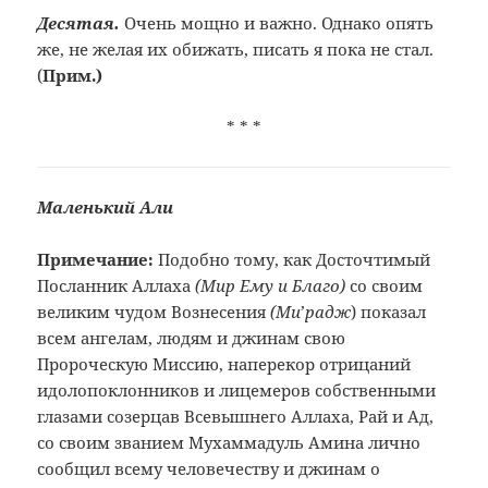
Десятая.
Очень мощно и важно. Однако опять
же, не желая их обижать, писать я пока не стал.
(
Прим.
)
* * *
Маленький
Али
Примечание:
Подобно тому, как Досточтимый
Посланник
Аллаха
(Мир Ему и
Благо)
со своим
великим чудом
Вознесения
(Ми
’
радж
) показал
всем ангелам, людям и джинам свою
Пророческую Миссию, наперекор отрицаний
идолопоклонников и лицемеров собственными
глазами созерцав Всевышнего Аллаха,
Рай и Ад,
со своим званием Мухаммадуль
Амина лично
сообщил всему человечеству
и джинам о