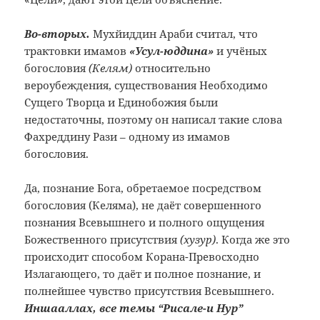
Во-вторых.
Мухйиддин Араби считал, что
трактовки имамов
«Усул-юддина»
и учёных
богословия
(Келям)
относительно
вероубеждения, существования Необходимо
Сущего Творца и Единобожия были
недостаточны, поэтому он написал такие слова
Фахреддину Рази – одному из имамов
богословия.
Да, познание Бога, обретаемое посредством
богословия (Келяма), не даёт совершенного
познания Всевышнего и полного ощущения
Божественного присутствия
(хузур)
. Когда же это
происходит способом Корана-Превосходно
Излагающего, то даёт и полное познание, и
полнейшее чувство присутствия Всевышнего.
Иншааллах, все темы “Рисале-и Нур”