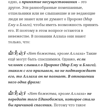
одно, а
принятие несуществования
– это
другое. Эти разнообразные помешанные,
отшельники или не слышавшие и не ведающие
люди не знают или не думают о Пророке
(Мир
Ему и Благо)
, чтобы иметь возможность принять
его. И поэтому в этом вопросе остаются в
невежестве. В познании Аллаха они знают
только, что:
لَا اِلٰهَ اِلَّا اللّٰهُ
«
Нет божества, кроме Аллаха»
Такие
ещё могут быть спасшимися. Однако,
если
человек слышал о Пророке (Мир Ему и Благо),
знаком с его призывом, но не подтверждает
его, то Аллаха он не познает. В отношении
него одна фраза:
لَا اِلٰهَ اِلَّا اللّٰهُ
«
Нет божества, кроме Аллаха»
не
передаёт того Единобожия, которое стало
бы причиной спасения.
Потому что такое