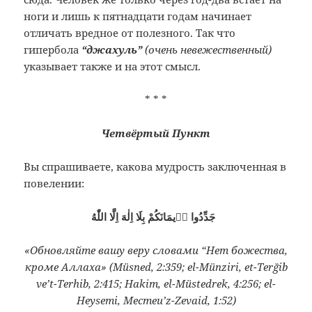
ноги и лишь к пятнадцати годам начинает
отличать вредное от полезного. Так что
гипербола
“джахуль”
(очень невежественный)
указывает также и на этот смысл.
* * *
Четвёртый Пункт
Вы спрашиваете, какова мудрость заключенная в
повелении:
جَدِّدُوا اٖيمَانَكُمْ بِلَا اِلٰهَ اِلَّا اللّٰهُ
«Обновляйте вашу веру словами “Нет божества,
кроме Аллаха» (Müsned, 2:359; el-Münziri, et-Terğib
ve’t-Terhib, 2:415; Hakim, el-Müstedrek, 4:256; el-
Heysemi, Mecmeu’z-Zevaid, 1:52)