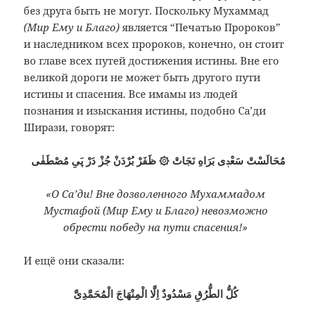
без друга быть не могут. Поскольку Мухаммад
(Мир Ему и Благо)
является “Печатью Пророков”
и наследником всех пророков, конечно, он стоит
во главе всех путей достижения истины. Вне его
великой дороги не может быть другого пути
истины и спасения. Все имамы из людей
познания и изыскания истины, подобно Са’ди
Ширази, говорят:
مُحَالَسْتْ سَعْدٖى بَرَاهِ نَجَاتْ ۞ ظَفَرْ بُرْدَنْ جُزْ دَرْ پَىِ مُصْطَفٰى
«О Са’ди! Вне дозволенного Мухаммадом
Мустафой (Мир Ему и Благо) невозможно
обрести победу на пути спасения!»
И ещё они сказали:
كُلُّ الطُّرُقِ مَسْدُودٌ اِلَّا الْمِنْهَاجَ الْمُحَمَّدِىَّ