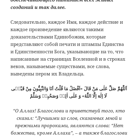
созданий и так далее.
Следовательно, каждое Имя, каждое действие и
каждое произведение являются такими
доказательствами Единобожия, которые
представляют собой печати и штампы Единства
и Единственности Бога, указывающие на то, что
написанные на страницах Вселенной и в строках
веков, называемые существами, все слова,
выведены пером их Владельца.
اَللّٰهُمَّ صَلِّ عَلٰى مَنْ قَالَ «اَفْضَلُ مَا قُلْتُ اَنَا وَالنَّبِيُّونَ مِنْ قَبْلٖى
لَا اِلٰهَ اِلَّا اللّٰهُ» وَ عَلٰى اٰلِهٖ وَصَحْبِهٖ وَسَلِّمْ
“О Аллах! Благослови и приветствуй того, кто
сказал: “Лучшими из слов, сказанных мной и
прежними пророками, являются слова: “Нет
божества, кроме Аллаха”, – а также благослови