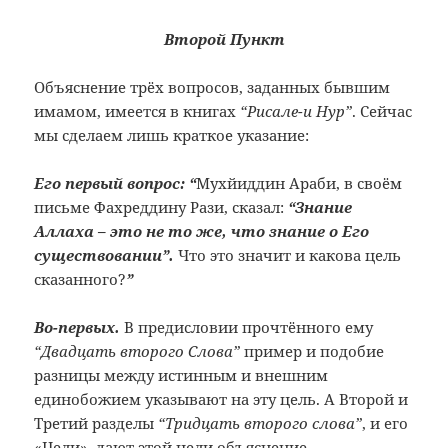
Второй Пункт
Объяснение трёх вопросов, заданных бывшим
имамом, имеется в книгах
“Рисале-и Нур”
. Сейчас
мы сделаем лишь краткое указание:
Его первый вопрос: “
Мухйиддин Араби, в своём
письме Фахреддину Рази, сказал:
“Знание
Аллаха – это не то же, что знание о Его
существовании”.
Что это значит и какова цель
сказанного?
”
Во-первых.
В предисловии прочтённого ему
“Двадцать второго Слова”
пример и подобие
разницы между истинным и внешним
единобожием указывают на эту цель. А Второй и
Третий разделы
“Тридцать второго слова”
, и его
«Цели», дают этой цели объяснение.