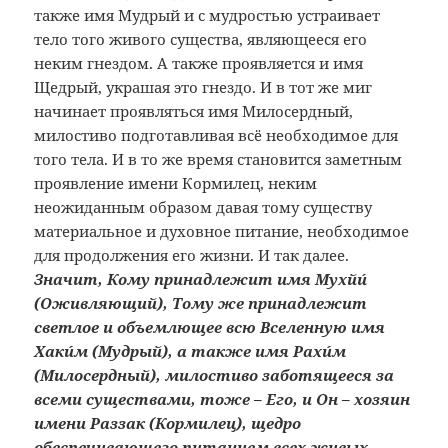
также имя Мудрый и с мудростью устраивает
тело того живого существа, являющееся его
неким гнездом. А также проявляется и имя
Щедрый, украшая это гнездо. И в тот же миг
начинает проявляться имя Милосердный,
милостиво подготавливая всё необходимое для
того тела. И в то же время становится заметным
проявление имени Кормилец, неким
неожиданным образом давая тому существу
материальное и духовное питание, необходимое
для продолжения его жизни. И так далее.
Значит, Кому принадлежит имя Мухйú
(Оживляющий), Тому же принадлежит
светлое и объемлющее всю Вселенную имя
Хакúм (Мудрый), а также имя Рахúм
(Милосердный), милостиво заботящееся за
всеми существами, тоже – Его, и Он – хозяин
имени Раззак (Кормилец), щедро
обеспечивающего питанием всех живых