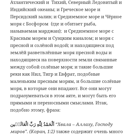
Атлантический и Тихий, Северный Ледовитый и
Индийский океаны; и Греческое море и
Персидский залив; и Средиземное море и Чёрное
моря с Босфором (где и обитает рыба,
называемая марджан); и Средиземное море с
Красным морем и Суэцким каналом; и моря с
пресной и солёной водой; и находящиеся под
землёй разветвлённые моря пресной воды и
находящиеся на поверхности земли связанные
между собой солёные моря; и такие большие
реки как Нил, Тигр и Евфрат, подобные
маленьким пресным морям, и большие солёные
моря, в которые они впадают. Все они могут
подразумеваться в этом аяте, и могут быть его
прямыми и переносными смыслами. Итак,
подобно этому, фраза:
اَلْحَمْدُ لِلّٰهِ رَبِّ الْعَالَمٖين
“Хвала – Аллаху, Господу
миров”. (Коран, 1:2)
также содержит очень много