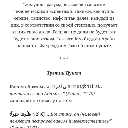
“желудок” разума, всасываются всеми
человеческими аспектами, такими, как душа,
сердце, таинство, нафс и так далее, каждый из
них, в соответствии со своей степенью, получает
от них свою долю. Если же их доли не будет, это
будет недостатком. Так вот, Мухйиддин Араби
напомнил Фахреддину Рази об этом пункте.
* * *
Третий Пункт
Каким образом аят
َلَقَدْ كَرَّمْنَا بَنٖٓى اٰدَمَ
“Мы
почтили сынов Адама…” (Коран, 17:70)
совпадает по смыслу с аятом
اِنَّهُ كَانَ ظَلُومًا جَهُولًا
…Воистину, он (человек)
является несправедливым и невежественным”
(Коран, 33:72)