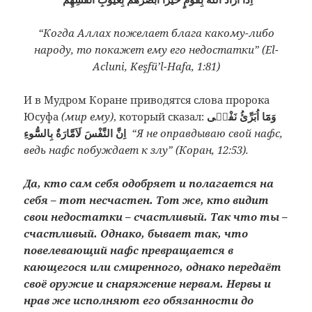
“Когда Аллах пожелает блага какому-либо
народу, то покажет ему его недостатки” (El-
Acluni, Keşfü’l-Hafa, 1:81)
И в Мудром Коране приводятся слова пророка
Юсуфа
(мир ему)
, который сказал:
وَمَٓا اُبَرِّئُ نَفْسٖى
اِنَّ النَّفْسَ لَاَمَّارَةٌ بِالسُّٓوءِ
“Я не оправдываю свой нафс,
ведь нафс побуждает к злу” (Коран, 12:53).
Да, кто сам себя одобряет и полагается на
себя – тот несчастен. Тот же, кто видит
свои недостатки – счастливый. Так что ты –
счастливый. Однако, бывает так, что
повелевающий нафс превращается в
кающегося или смиренного, однако передаёт
своё оружие и снаряжение нервам. Нервы и
нрав же исполняют его обязанности до