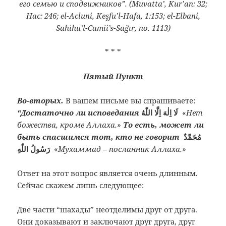
его семью и сподвижников”. (Muvatta’, Kur’an: 32;
Hac: 246; el-Acluni, Keşfu’l-Hafa, 1:153; el-Elbani,
Sahihu’l-Camii’s-Sağır, no. 1113)
* * *
Пятый Пункт
Во-вторых.
В вашем письме вы спрашиваете:
“Достаточно ли исповедания
لَا اِلٰهَ اِلَّا اللّٰهُ
«
Нет
божества, кроме Аллаха.»
То есть, может ли
быть спасшимся тот, кто не говорит
مُحَمَّدٌ
رَسُولُ اللّٰهِ‌
«
Мухаммад – посланник Аллаха.»
Ответ на этот вопрос является очень длинным.
Сейчас скажем лишь следующее:
Две части “шахады” неотделимы друг от друга.
Они доказывают и заключают друг друга, друг