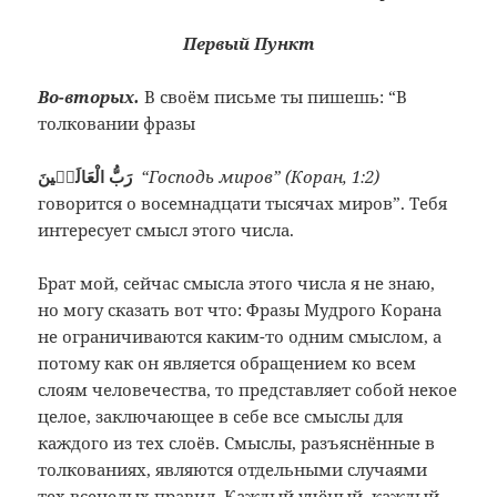
Первый Пункт
Во-вторых.
В своём письме ты пишешь: “В
толковании фразы
رَبُّ الْعَالَمٖينَ
“Господь миров” (Коран, 1:2)
говорится о восемнадцати тысячах миров”. Тебя
интересует смысл этого числа.
Брат мой, сейчас смысла этого числа я не знаю,
но могу сказать вот что: Фразы Мудрого Корана
не ограничиваются каким-то одним смыслом, а
потому как он является обращением ко всем
слоям человечества, то представляет собой некое
целое, заключающее в себе все смыслы для
каждого из тех слоёв. Смыслы, разъяснённые в
толкованиях, являются отдельными случаями
тех всецелых правил. Каждый учёный, каждый