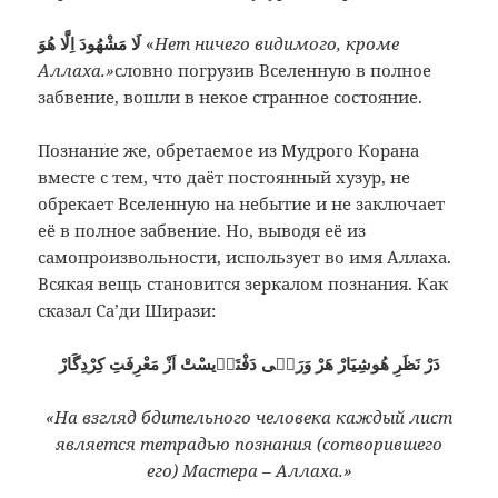
لَا مَشْهُودَ اِلَّا هُوَ
«
Нет ничего видимого, кроме
Аллаха.»
словно погрузив Вселенную в полное
забвение, вошли в некое странное состояние.
Познание же, обретаемое из Мудрого Корана
вместе с тем, что даёт постоянный хузур, не
обрекает Вселенную на небытие и не заключает
её в полное забвение. Но, выводя её из
самопроизвольности, использует во имя Аллаха.
Всякая вещь становится зеркалом познания. Как
сказал Са’ди Ширази:
دَرْ نَظَرِ هُوشِيَارْ هَرْ وَرَقٖى دَفْتَرٖيسْتْ اَزْ مَعْرِفَتِ كِرْدِگَارْ
«На взгляд бдительного человека каждый лист
является тетрадью познания (сотворившего
его) Мастера – Аллаха.»