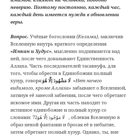
неверию. Поэтому постоянно, каждый час,
каждый день имеется нужда в обновлении
веры.
Вопрос.
Учёные богословия
(Келяма)
, заключив
Вселенную внутрь краткого определения
«Имкан и Худус»
, мысленно поднимаются над
ней, после чего доказывают Единственность
Аллаха. Часть последователей тасаввуфа, для
того, чтобы обрести в Единобожии полный
хузур, говоря:
لَا مَشْهُودَ اِلَّا هُوَ‌
«
Нет ничего
видимого, кроме Аллаха»
забывают о Вселенной,
затянув её завесой забвения, после чего обретают
искомое ими. Другая их часть находит то
истинное единобожие и полный хузур со
словами:
72
لَا مَوْجُودَ اِلَّا هُوَ ‌ , облекая Вселенную в
образ некой фантазии и бросая её в небытие,
затем обретают полный хузур. Однако, ты, вне