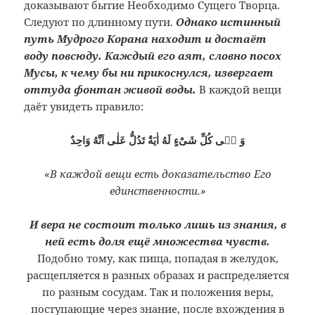
доказывают бытие Необходимо Сущего Творца.
Следуют по длинному пути.
Однако истинный
путь Мудрого Корана находит и достаёт
воду повсюду. Каждый его аят, словно посох
Мусы, к чему бы ни прикоснулся, извергает
оттуда фонтан живой воды.
В каждой вещи
даёт увидеть правило:
وَ فٖى كُلِّ شَىْءٍ لَهُ اٰيَةٌ تَدُلُّ عَلٰى اَنَّهُ وَاحِدٌ
«В каждой вещи есть доказательство Его
единственности.»
И вера не состоит только лишь из знания, в
ней есть доля ещё множества чувств.
Подобно тому, как пища, попадая в желудок,
расщепляется в разных образах и распределяется
по разным сосудам. Так и положения веры,
поступающие через знание, после вхождения в