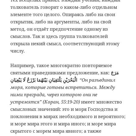
толкователь говорит о каком-либо отдельном
элементе того целого. Опираясь либо на свои
открытия, либо на аргументы, либо на свой
метод, он отдаёт предпочтение одному из
смыслов. Так и здесь группа толкователей
открыла некий смысл, соответствующий этому
числу.
Например, такое многократно повторяемое
святыми праведниками предложение, как:
مَرَجَ
الْبَحْرَيْنِ يَلْتَقِيَانِ بَيْنَهُمَا بَرْزَخٌ لَا يَبْغِيَانِ
“Он разъединил
моря, которые готовы встретиться. Между
ними преграда, через которою они не
устремятся” (Коран, 55:19-20)
имеет множество
смысловых значений: это и моря Господства и
поклонения в мирах необходимого и вероятного;
и море мира этого и мира иного; и море мира
скрытого с морем мира явного; а также