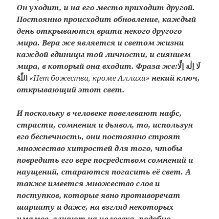
Он уходит, и на его место приходит другой.
Постоянно происходит обновление, каждый
день открываются врата некого другого
мира. Вера же является и светом жизни
каждой единицы той личности, и сиянием
мира, в который она входит. Фраза же:
لَا اِلٰهَ اِلَّا
اللّٰهُ
«
Нет божества, кроме Аллаха»
некий ключ,
открывающий этот свет.
И поскольку в человеке повелевают нафс,
страсти, сомнения и дьявол, то, используя
его беспечность, они постоянно строят
множество хитростей для того, чтобы
повредить его вере посредством сомнений и
наущений, стараются погасить её свет. А
также имеется множество слов и
поступков, которые явно противоречат
шариату и даже, на взгляд некоторых
имамов, влияют на человека, подобно