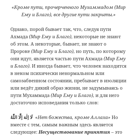
«Кроме пути, прочерченного Мухаммадом (Мир
Ему и Благо), все другие пути закрыты.»
Однако, порой бывает так, что, следуя пути
Ахмада
(Мир Ему и Благо)
, некоторые не знают
об этом. А некоторые, бывает, не знают о
Пророке
(Мир Ему и Благо)
, но путь, по которому
они идут, является частью пути Ахмада
(Мир Ему
и Благо)
. И иногда бывает, что человек находится
в неком психически ненормальном или
самозабвенном состоянии, пребывает в изоляции
или ведёт дикий образ жизни, не задумываясь о
пути Мухаммада
(Мир Ему и Благо)
, и для него
достаточно исповедания только слов:
لَا اِلٰهَ اِلَّا اللّٰهُ
«
Нет божества, кроме Аллаха»
Но
вместе с тем, самым важным здесь является
следующее:
Несуществование принятия
– это