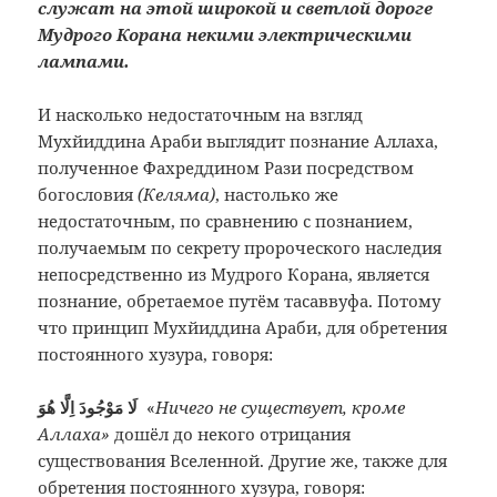
служат на этой широкой и светлой дороге
Мудрого Корана некими электрическими
лампами.
И насколько недостаточным на взгляд
Мухйиддина Араби выглядит познание Аллаха,
полученное Фахреддином Рази посредством
богословия
(Келяма)
, настолько же
недостаточным, по сравнению с познанием,
получаемым по секрету пророческого наследия
непосредственно из Мудрого Корана, является
познание, обретаемое путём тасаввуфа. Потому
что принцип Мухйиддина Араби, для обретения
постоянного хузура, говоря:
لَا مَوْجُودَ اِلَّا هُوَ
«
Ничего не существует, кроме
Аллаха»
дошёл до некого отрицания
существования Вселенной. Другие же, также для
обретения постоянного хузура, говоря: