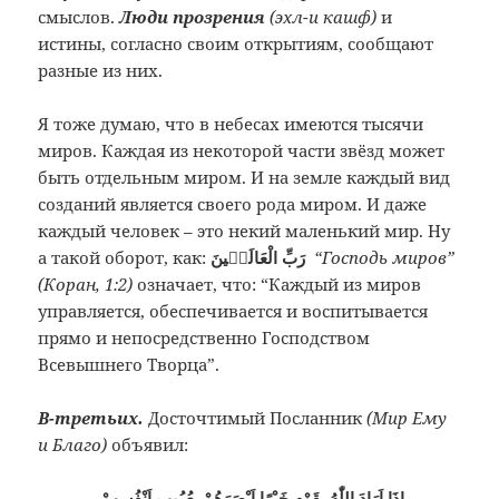
смыслов.
Люди прозрения
(эхл-и кашф)
и
истины, согласно своим открытиям, сообщают
разные из них.
Я тоже думаю, что в небесах имеются тысячи
миров. Каждая из некоторой части звёзд может
быть отдельным миром. И на земле каждый вид
созданий является своего рода миром. И даже
каждый человек – это некий маленький мир. Ну
а такой оборот, как:
رَبِّ الْعَالَمٖينَ
“Господь миров”
(Коран, 1:2)
означает, что: “Каждый из миров
управляется, обеспечивается и воспитывается
прямо и непосредственно Господством
Всевышнего Творца”.
В-третьих.
Досточтимый Посланник
(Мир Ему
и Благо)
объявил:
اِذَا اَرَادَ اللّٰهُ بِقَوْمٍ خَيْرًا اَبْصَرَهُمْ بِعُيُوبِ اَنْفُسِهِمْ