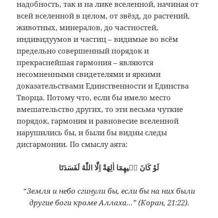
надобность, так и на лике вселенной, начиная от
всей вселенной в целом, от звёзд, до растений,
животных, минералов, до частностей,
индивидуумов и частиц – видимые во всём
предельно совершенный порядок и
прекраснейшая гармония – являются
несомненными свидетелями и яркими
доказательствами Единственности и Единства
Творца. Потому что, если бы имело место
вмешательство других, то эти весьма чуткие
порядок, гармония и равновесие вселенной
нарушились бы, и были бы видны следы
дисгармонии. По смыслу аята:
لَوْ كَانَ فٖيهِمَٓا اٰلِهَةٌ اِلَّا اللّٰهُ لَفَسَدَتَا
“
Земля и небо сгинули бы, если бы на них были
другие боги кроме Аллаха…” (Коран, 21:22).