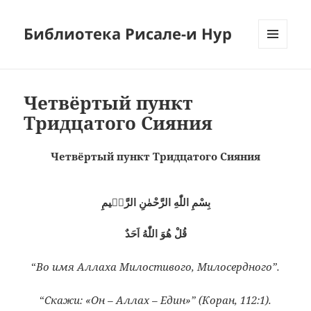
Библиотека Рисале-и Нур
МЕНЮ
И
ВИДЖЕТЫ
Четвёртый пункт
Тридцатого Сияния
Четвёртый пункт Тридцатого Сияния
بِسْمِ اللّٰهِ الرَّحْمٰنِ الرَّحٖيمِ
قُلْ هُوَ اللّٰهُ اَحَدٌ
“
Во имя Аллаха Милостивого, Милосердного”.
“
Скажи: «Он – Аллах – Един»” (Коран, 112:1).