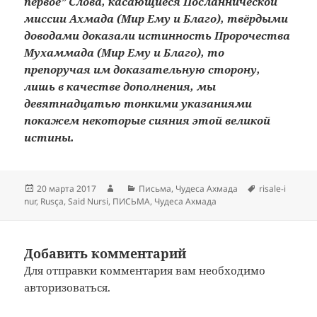
первое” Слова, касающиеся Посланнической
миссии Ахмада (Мир Ему и Благо), твёрдыми
доводами доказали истинность Пророчества
Мухаммада (Мир Ему и Благо), то
препоручая им доказательную сторону,
лишь в качестве дополнения, мы
девятнадцатью тонкими указаниями
покажем некоторые сияния этой великой
истины.
Опубликовано
Автор
Рубрики
Метки
20 марта 2017
Письма
,
Чудеса Ахмада
risale-i
nur
,
Rusça
,
Said Nursi
,
ПИСЬМА
,
Чудеса Ахмада
Добавить комментарий
Для отправки комментария вам необходимо
авторизоваться
.