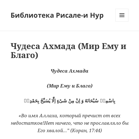
Библиотека Рисале-и Нур
МЕНЮ
И
ВИДЖЕТЫ
Чудеса Ахмада (Мир Ему и
Благо)
Чудеса Ахмада
(Мир Ему и Благо)
بِاسْمِهٖ سُبْحَانَهُ وَ اِنْ مِنْ شَىْءٍ اِلَّا يُسَبِّحُ بِحَمْدِهٖ
«Во имя Аллаха, который пречист от всех
недостатков!Нет ничего, что не прославляло бы
Его хвалой…” (Коран, 17:44)