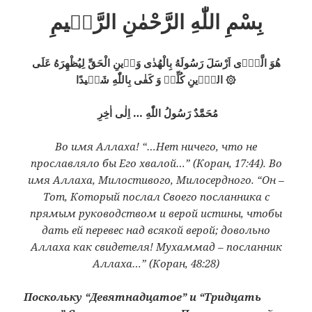
بِسْمِ اللّٰهِ الرَّحْمٰنِ الرَّحٖيمِ
هُوَ الَّذٖٓى اَرْسَلَ رَسُولَهُ بِالْهُدٰى وَدٖينِ الْحَقِّ لِيُظْهِرَهُ عَلَى
الدّٖينِ كُلِّهٖ وَ كَفٰى بِاللّٰهِ شَهٖيدًا ۞
مُحَمَّدٌ رَسُولُ اللّٰهِ … اِلٰى اٰخِرِ
Во имя Аллаха! “…Нет ничего, что не
прославляло бы Его хвалой…” (Коран, 17:44). Во
имя Аллаха, Милостивого, Милосердного. “Он –
Тот, Который послал Своего посланника с
прямым руководством и верой истины, чтобы
дать ей перевес над всякой верой; довольно
Аллаха как свидетеля! Мухаммад – посланник
Аллаха…” (Коран, 48:28)
Поскольку “Девятнадцатое” и “Тридцать