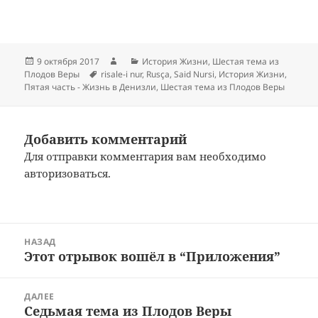
Опубликовано
Автор
Рубрики
9 октября 2017
История Жизни
,
Шестая тема из
Метки
Плодов Веры
risale-i nur
,
Rusça
,
Said Nursi
,
История Жизни
,
Пятая часть - Жизнь в Денизли
,
Шестая тема из Плодов Веры
Добавить комментарий
Для отправки комментария вам необходимо
авторизоваться
.
Навигация
НАЗАД
по
Этот отрывок вошёл в “Приложения”
Предыдущая
записям
запись:
ДАЛЕЕ
Седьмая тема из Плодов Веры
Следующая