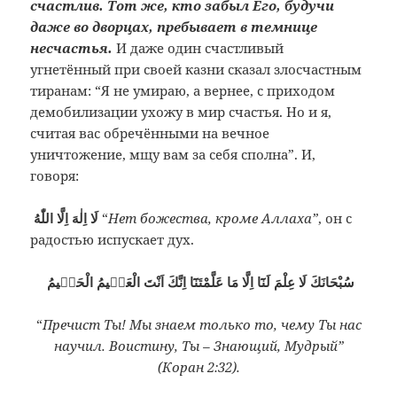
счастлив. Тот же, кто забыл Его, будучи
даже во дворцах, пребывает в темнице
несчастья.
И даже один счастливый
угнетённый при своей казни сказал злосчастным
тиранам: “Я не умираю, а вернее, с приходом
демобилизации ухожу в мир счастья. Но и я,
считая вас обречёнными на вечное
уничтожение, мщу вам за себя сполна”. И,
говоря:
لَا اِلٰهَ اِلَّا اللّٰهُ
“
Нет божества, кроме Аллаха”
, он с
радостью испускает дух.
سُبْحَانَكَ لَا عِلْمَ لَنَٓا اِلَّا مَا عَلَّمْتَنَٓا اِنَّكَ اَنْتَ الْعَلٖيمُ الْحَكٖيمُ
“
Пречист Ты! Мы знаем только то, чему Ты нас
научил. Воистину, Ты – Знающий, Мудрый”
(Коран 2:32).