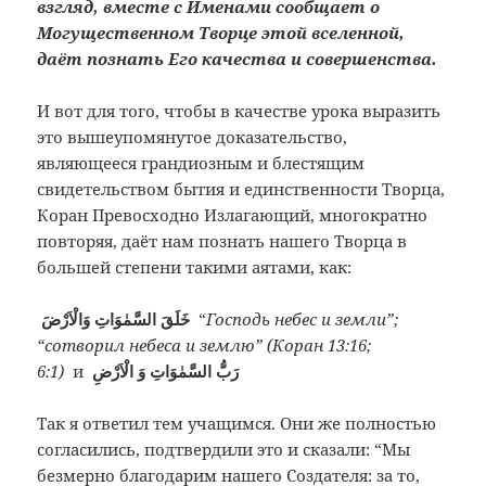
взгляд, вместе с Именами сообщает о
Могущественном Творце этой вселенной,
даёт познать Его качества и совершенства.
И вот для того, чтобы в качестве урока выразить
это вышеупомянутое доказательство,
являющееся грандиозным и блестящим
свидетельством бытия и единственности Творца,
Коран Превосходно Излагающий, многократно
повторяя, даёт нам познать нашего Творца в
большей степени такими аятами, как:
خَلَقَ السَّمٰوَاتِ وَالْاَرْضَ
“
Господь небес и земли”;
“сотворил небеса и землю” (Коран 13:16;
6:1)
и
رَبُّ السَّمٰوَاتِ وَ الْاَرْضِ
Так я ответил тем учащимся. Они же полностью
согласились, подтвердили это и сказали: “Мы
безмерно благодарим нашего Создателя: за то,