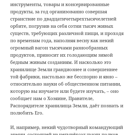
инструменты, товары и консервированные
продукты, за год организованно совершая
странствие по двадцатичетырехтысячелетней
орбите, погрузив на себя сотни тысяч живых
существ, требующих различной пищи, и проходя
по временам года, наполняя весну как некий
огромный вагон тысячами разнообразных
продуктов, приносит их голодающим зимой
бедным живым созданиям. И насколько это
хранилище Земли грандиознее и совершеннее
той фабрики, настолько же бесспорно и явно –
относительно науки об общественном питании,
которую вы изучаете или будете изучать, – оно
сообщает нам о Хозяине, Правителе,
Распорядителе хранилища Земли, даёт познать и
полюбить Его.
И, например, некий чудотворный командующий
армии, состоящей из четырёхсот тысяч полков,