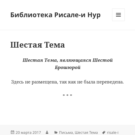
Библиотека Рисале-и Нур
МЕНЮ
И
ВИДЖЕТЫ
Шестая Тема
Шестая Тема, являющаяся Шестой
Брошюрой
Здесь не размещена, так как не была переведена.
* * *
Опубликовано
Автор
Рубрики
Метки
20 марта 2017
Письма
,
Шестая Тема
risale-i