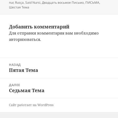
nur
,
Rusça
,
Said Nursi
,
Двадцать восьмое Письмо
,
ПИСЬМА
,
Шестая Тема
Добавить комментарий
Для отправки комментария вам необходимо
авторизоваться
.
Навигация
НАЗАД
по
Пятая Тема
Предыдущая
записям
запись:
ДАЛЕЕ
Седьмая Тема
Следующая
запись:
Сайт работает на WordPress