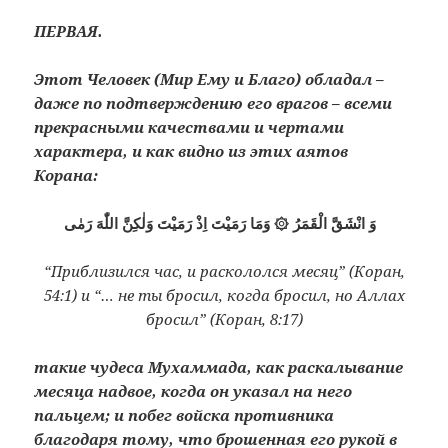
ПЕРВАЯ.
Этот Человек (Мир Ему и Благо) обладал –
даже по подтверждению его врагов – всеми
прекрасными качествами и чертами
характера, и как видно из этих аятов
Корана:
وَ انْشَقَّ الْقَمَرُ ۞ وَمَا رَمَيْتَ اِذْ رَمَيْتَ وَلٰكِنَّ اللّٰهَ رَمٰى
“Приблизился час, и раскололся месяц” (Коран,
54:1) и “… не ты бросил, когда бросил, но Аллах
бросил” (Коран, 8:17)
такие чудеса Мухаммада, как раскалывание
месяца надвое, когда он указал на него
пальцем; и побег войска противника
благодаря тому, что брошенная его рукой в