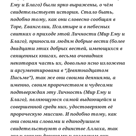
Ему и Благо) были ярко выражены, о чём
свидетельствует история. Стало быть,
подобно тому, как они словесно сообщая в
Торе, Евангелии, Псалтыре и в небесных
свитках о приходе этой Личности (Мир Ему и
Благо), приносили людям добрые вести (более
двадцати этих добрых вестей, имеющихся в
священных книгах, весьма очевидная
некоторая часть их, довольно ясно изложена
и аргументирована в “Девятнадцатом
Письме”), так же они своими деяниями, а
именно, своим пророчеством и чудесами
подтверждая эту Личность (Мир Ему и
Благо), являющуюся самой выдающейся и
совершенной среди них, удостоверяют её
пророческую миссию. И подобно тому, как
они своими словами и единодушием
свидетельствуют о единстве Аллаха, так
же и своими деяниями и согласием они