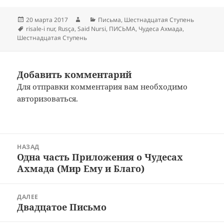
Опубликовано
Автор
Рубрики
20 марта 2017
Письма
,
Шестнадцатая Ступень
Метки
risale-i nur
,
Rusça
,
Said Nursi
,
ПИСЬМА
,
Чудеса Ахмада
,
Шестнадцатая Ступень
Добавить комментарий
Для отправки комментария вам необходимо
авторизоваться
.
Навигация
НАЗАД
по
Одна часть Приложения о Чудесах
Предыдущая
записям
Ахмада (Мир Ему и Благо)
запись:
ДАЛЕЕ
Двадцатое Письмо
Следующая
запись: