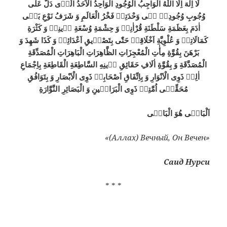
لَا اِلٰهَ اِلَّا اللّٰهُ الْوَاجِبُ الْوُجُودِ الْوَاحِدُ الْاَحَدُ الَّذٖى دَلَّ عَلٰى
وُجُوبِ وُجُودِهٖ فٖى وَحْدَتِهٖ فَخْرُ الْعَالَمِ وَ شَرَفُ نَوْعِ بَنٖى
اٰدَمَ بِعَظَمَةِ سَلْطَنَةِ قُرْاٰنِهٖ وَ حِشْمَةِ وُسْعَةِ دٖينِهٖ وَ كَثْرَةِ
كَمَالَاتِهٖ وَ عُلْوِيَّةِ اَخْلَاقِهٖ حَتّٰى بِتَصْدٖيقِ اَعْدَائِهٖ وَ كَذَا شَهِدَ وَ
بَرْهَنَ بِقُوَّةِ مِأٰتِ الْمُعْجِزَاتِ الظَّاهِرَاتِ الْبَاهِرَاتِ الْمُصَدِّقَةِ
الْمُصَدَّقَةِ وَ بِقُوَّةِ اٰلَافِ حَقَائِقِ دٖينِهِ السَّاطِعَةِ الْقَاطِعَةِ بِاِجْمَاعِ
اٰلِهٖ ذَوِى الْاَنْوَارِ وَ بِاِتِّفَاقِ اَصْحَابِهٖ ذَوِى الْاَبْصَارِ وَ بِتَوَافُقِ
مُحَقِّقٖى اُمَّتِهٖ ذَوِى الْبَرَاهٖينِ وَ الْبَصَائِرِ النَّوَّارَةِ
اَلْبَاقٖى هُوَ الْبَاقٖى
«(Аллах) Вечный, Он Вечен»
Саид Нурси
* * *