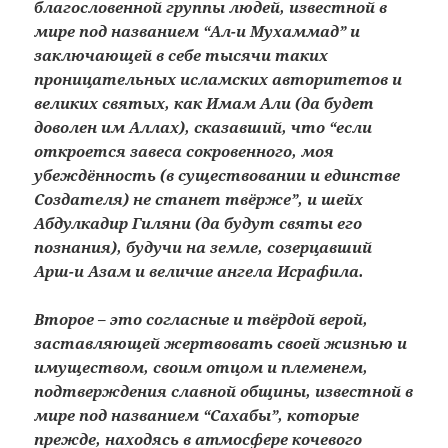
благословенной группы людей, известной в
мире под названием “Ал-и Мухаммад” и
заключающей в себе тысячи таких
проницательных исламских авторитетов и
великих святых, как Имам Али (да будет
доволен им Аллах), сказавший, что “если
откроется завеса сокровенного, моя
убеждённость (в существовании и единстве
Создателя) не станет твёрже”, и шейх
Абдулкадир Гиляни (да будут святы его
познания), будучи на земле, созерцавший
Арш-и Азам и величие ангела Исрафила.
Второе – это согласные и твёрдой верой,
заставляющей жертвовать своей жизнью и
имуществом, своим отцом и племенем,
подтверждения славной общины, известной в
мире под названием “Сахабы”, которые
прежде, находясь в атмосфере кочевого