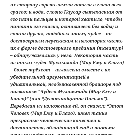
их сторону горсть земли попала в глаза всех
врагов; и вода, словно Каусар вытекавшая от
его пяти пальцев и которой хватило, чтобы
напоить его войско, оставшееся без воды; и
сотни других, подобных этим, чудес – по
достоверным пересказам и некоторая часть
их в форме достоверного предания (таватур)
– обнаруживались у него. Некоторая часть
из таких чудес Мухаммада (Мир Ему и Благо)
– более трёхсот – изложена вместе с их
убедительной аргументацией в
удивительной, необыкновенной брошюре под
названием “Чудеса Мухаммада (Мир Ему и
Благо)” (или “Девятнадцатое Письмо”).
Передавая их изложение ей, он сказал: “Этот
Человек (Мир Ему и Благо), имея такие
прекрасные человеческие качества и
достоинства, обладающий ещё и такими
явными чудесами, несомненно, является