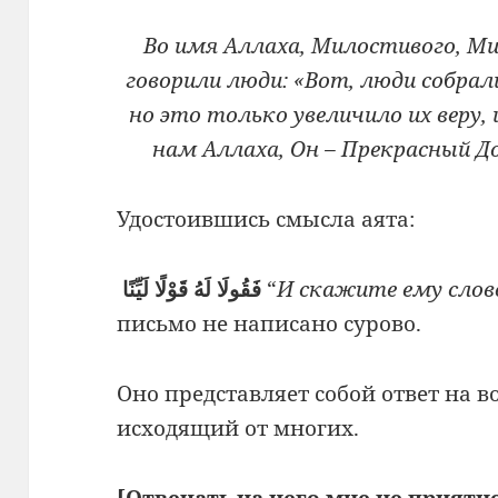
Во имя Аллаха, Милостивого, М
говорили люди: «Вот, люди собрали
но это только увеличило их веру,
нам Аллаха, Он – Прекрасный Дов
Удостоившись смысла аята:
فَقُولَا لَهُ قَوْلًا لَيِّنًا
“
И скажите ему слово
письмо не написано сурово.
Оно представляет собой ответ на в
исходящий от многих.
[Отвечать на него мне не приятно