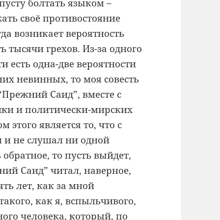
опусту болтать языком –
ать своё противостояние
гда возникает вероятность
 тысячи грехов. Из-за одного
ти есть одна-две вероятности
них невинных, то моя совесть
“Прежний Саид”, вместе с
итики и политически-мирских
 этого является то, что с
л и не слушал ни одной
 обратное, то пусть выйдет,
ний Саид” читал, наверное,
ять лет, как за мной
такого, как я, вспыльчивого,
ного человека, который, по