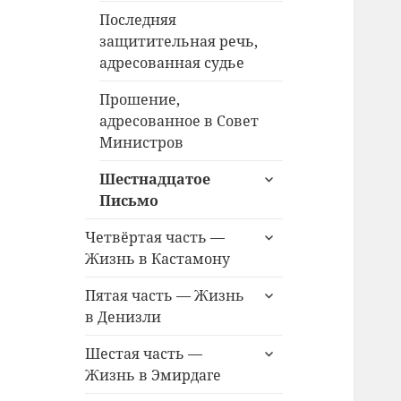
Последняя
защитительная речь,
адресованная судье
Прошение,
адресованное в Совет
Министров
раскрыть
Шестнадцатое
дочернее
Письмо
меню
раскрыть
Четвёртая часть —
дочернее
Жизнь в Кастамону
меню
раскрыть
Пятая часть — Жизнь
дочернее
в Денизли
меню
раскрыть
Шестая часть —
дочернее
Жизнь в Эмирдаге
меню