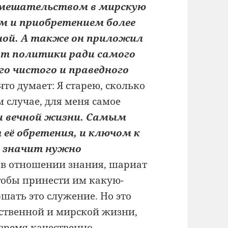
мешательством в мирскую
м и приобретением более
ной. А также он приложил
от политики ради самого
го чистого и праведного
то думает: Я старею, сколько
м случае, для меня самое
 вечной жизни.
Самым
её обретения, и ключом к
, значит нужно
 в отношении знания, шариат
тобы принести им какую-
шать это служение. Но это
ественной и мирской жизни,
е время качественно