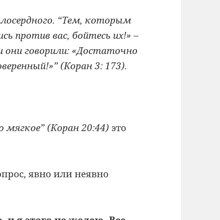
илосердного. “Тем, которым
сь против вас, бойтесь их!» –
 и они говорили: «Достаточно
еренный!»” (Коран 3: 173).
 мягкое” (Коран 20:44)
это
опрос, явно или неявно
, и я этого не желаю. Все,