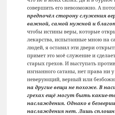
совершить его невозможно. А потом
предпочёл сторону служения ве
важной, самой нужной и благо
чтобы истины веры, которые откр
лекарства, испытанные мною на са
людей, я оставил эти двери откры
примет это моё служение и сделае
старых грехов. И выступать против
изгнанного сатаны, нет права ни у
неверующий, верный или безбож
на другие вещи не похоже. В на
грехах ещё могут быть какие-т
наслаждения. Однако в безвери
наслаждения нет. Лишь сплошны