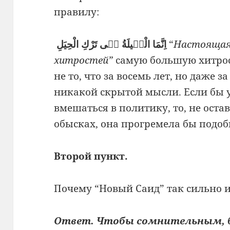
правилу:
اِنَّمَا الْحٖيلَةُ فٖى تَرْكِ الْحِيَلِ
“
Настоящая
хитростей”
самую большую хитрос
не то, что за восемь лет, но даже з
никакой скрытой мысли. Если бы 
вмешаться в политику, то, не ост
обысках, она прогремела бы подо
Второй пункт.
Почему “Новый Саид” так сильно 
Ответ. Чтобы сомнительным, 