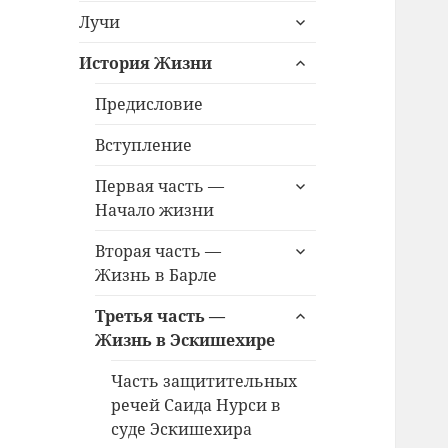
раскрыть
меню
Лучи
дочернее
раскрыть
меню
История Жизни
дочернее
меню
Предисловие
Вступление
раскрыть
Первая часть —
дочернее
Начало жизни
меню
раскрыть
Вторая часть —
дочернее
Жизнь в Барле
меню
раскрыть
Третья часть —
дочернее
Жизнь в Эскишехире
меню
Часть защитительных
речей Саида Нурси в
суде Эскишехира