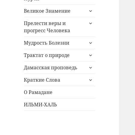
раскрыть
Великое Знамение
дочернее
раскрыть
меню
Прелести веры и
дочернее
прогресс Человека
меню
раскрыть
Мудрость Болезни
дочернее
раскрыть
меню
Трактат о природе
дочернее
раскрыть
меню
Дамасская проповедь
дочернее
раскрыть
меню
Краткие Слова
дочернее
меню
О Рамадане
ИЛЬМИ-ХАЛЬ