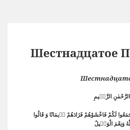
Шестнадцатое 
Шестнадцато
 الرَّحْمٰنِ الرَّحٖيمِ
جَمَعُوا لَكُمْ فَاخْشَوْهُمْ فَزَادَهُمْ اٖيمَانًا وَ قَالُوا