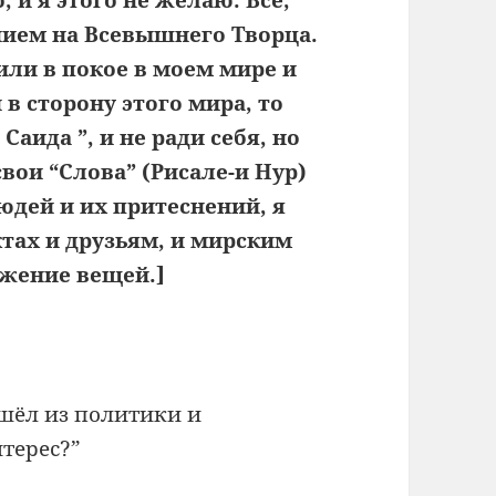
анием на Всевышнего Творца.
или в покое в моем мире и
в сторону этого мира, то
Саида ”, и не ради себя, но
свои “Слова” (Рисале-и Нур)
юдей и их притеснений, я
тах и друзьям, и мирским
ожение вещей.]
шёл из политики и
терес?”