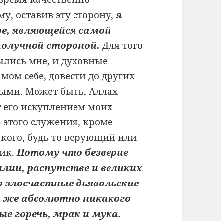
у, оставив эту сторону,
я
ре, являющейся самой
получной стороной.
Для того
ылись мне, и духовные
мом себе, довести до других
тыми. Может быть, Аллах
т его искуплением моих
 этого служения, кроме
 кого, будь то верующий или
ник.
Потому что безверие
силии, распутстве и великих
о злосчастные дьявольские
и же абсолютно никакого
е горечь, мрак и мука.