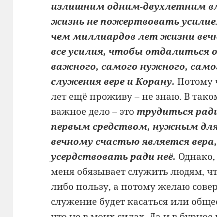
излишним одним-двухлетним в
жизнь не пожертвовать усилие
чем миллиардов лет жизни веч
все усилия, чтобы отдалиться 
важного, самого нужного, само
служения вере и Корану.
Потому ч
лет ещё проживу – не знаю. В тако
важное дело – это
трудиться ради
первым средством, нужным для 
вечному счастью является вера
усердствовать ради неё.
Однако,
меня обязывает служить людям, ч
либо пользу, а потому желаю совер
служение будет касаться или общ
что не в моих силах. Да и в бурно