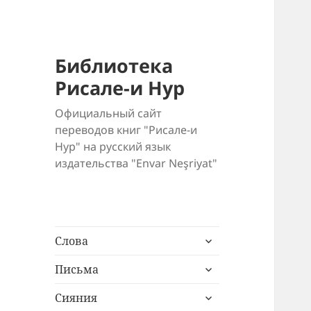
Библиотека
Рисале-и Нур
Официальный сайт
переводов книг "Рисале-и
Нур" на русский язык
издательства "Envar Neşriyat"
раскрыть
Слова
дочернее
раскрыть
меню
Письма
дочернее
раскрыть
меню
Сияния
дочернее