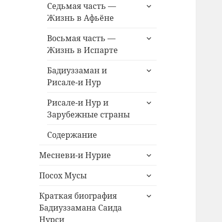
раскрыть
Седьмая часть —
дочернее
Жизнь в Афьёне
меню
раскрыть
Восьмая часть —
дочернее
Жизнь в Испарте
меню
раскрыть
Бадиуззаман и
дочернее
Рисале-и Нур
меню
раскрыть
Рисале-и Нур и
дочернее
Зарубежные страны
меню
Содержание
раскрыть
Месневи-и Нурие
дочернее
раскрыть
меню
Посох Мусы
дочернее
раскрыть
меню
Краткая биография
дочернее
Бадиуззамана Саида
меню
Нурси