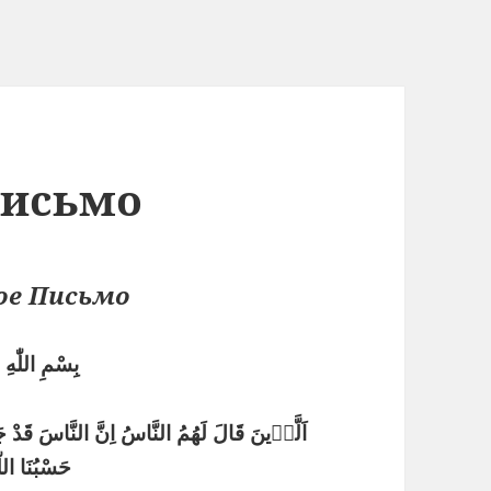
Письмо
е Письмо
بِسْمِ اللّٰهِ
اَلَّذٖينَ قَالَ لَهُمُ النَّاسُ اِنَّ النَّاسَ قَدْ 
حَسْبُنَا اللّٰهُ وَنِعْمَ الْوَكٖيلُ