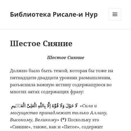
Библиотека Рисале-и Нур
МЕНЮ
И
ВИДЖЕТЫ
Шестое Сияние
Шестое Сияние
Должно было быть темой, которая бы тоже на
пятнадцати-двадцати уровнях размышления,
разъяснила важную истину содержащуюся во
многих аятах содержащих фразу:
لَا حَوْلَ وَلَا قُوَّةَ اِلَّا بِاللّٰهِ الْعَلِىِّ الْعَظٖيمِ
«Сила и
могущество принадлежат только Аллаху,
Высокому, Великому»
(*)
Поскольку это
«Сияние», также, как и «Пятое», содержит