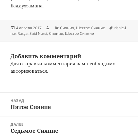
Бадиуззамана.
Опубликовано
Автор
Рубрики
Метки
4 апреля 2017
Сияния
,
Шестое Сияние
risale-i
nur
,
Rusça
,
Said Nursi
,
Сияния
,
Шестое Сияние
Добавить комментарий
Для отправки комментария вам необходимо
авторизоваться
.
Навигация
НАЗАД
по
Пятое Сияние
Предыдущая
записям
запись:
ДАЛЕЕ
Седьмое Сияние
Следующая
запись: