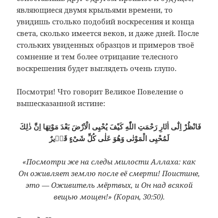
являющиеся двумя крыльями времени, то
увидишь столько подобий воскресения и конца
света, сколько имеется веков, и даже дней. После
стольких увиденных образцов и примеров твоё
сомнение и тем более отрицание телесного
воскрешения будет выглядеть очень глупо.
Посмотри! Что говорит Великое Повеление о
вышесказанной истине:
فَانْظُرْ اِلٰٓى اٰثَارِ رَحْمَتِ اللّٰهِ كَيْفَ يُحْيِى الْاَرْضَ بَعْدَ مَوْتِهَا اِنَّ ذٰلِكَ
لَمُحْيِى الْمَوْتٰى وَهُوَ عَلٰى كُلِّ شَىْءٍ قَدٖيرٌ
«Посмотри же на следы милости Аллаха: как
Он оживляет землю после её смерти! Поистине,
это — Оживитель мёртвых, и Он над всякой
вещью мощен!» (Коран, 30:50).