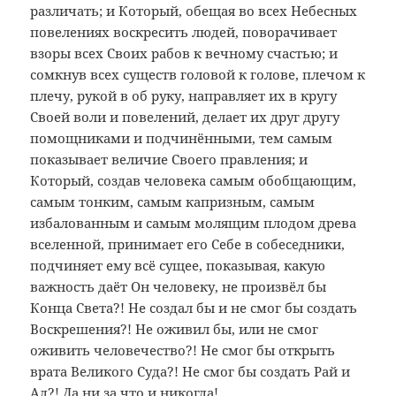
различать; и Который, обещая во всех Небесных
повелениях воскресить людей, поворачивает
взоры всех Своих рабов к вечному счастью; и
сомкнув всех существ головой к голове, плечом к
плечу, рукой в об руку, направляет их в кругу
Своей воли и повелений, делает их друг другу
помощниками и подчинёнными, тем самым
показывает величие Своего правления; и
Который, создав человека самым обобщающим,
самым тонким, самым капризным, самым
избалованным и самым молящим плодом древа
вселенной, принимает его Себе в собеседники,
подчиняет ему всё сущее, показывая, какую
важность даёт Он человеку, не произвёл бы
Конца Света?! Не создал бы и не смог бы создать
Воскрешения?! Не оживил бы, или не смог
оживить человечество?! Не смог бы открыть
врата Великого Суда?! Не смог бы создать Рай и
Ад?! Да ни за что и никогда!..