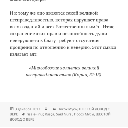
И к тому же оно является такой великой
несправедливостью, которая нарушает права
всех созданий и всех Божественных имён. Итак,
сохранение этих прав и неспособность души
неверующего к благу требуют отсутствия
прощения по отношению к неверию. Этот смысл
излагает аят:
«Многобожие является великой
несправедливостью» (Коран, 31:13).
Опубликовано
Автор
Рубрики
3 декабря 2017
Посох Мусы
,
ШЕСТОЙ ДОВОД О
Метки
ВЕРЕ
risale-i nur
,
Rusça
,
Said Nursi
,
Посох Мусы
,
ШЕСТОЙ
ДОВОД О ВЕРЕ