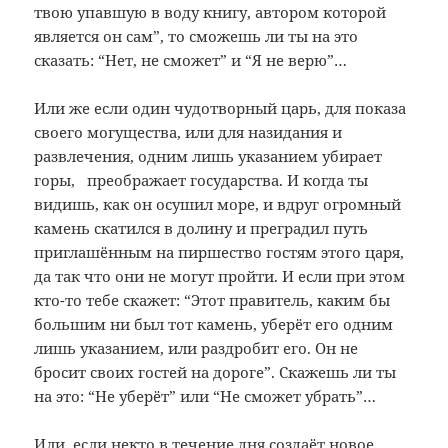
твою упавшую в воду книгу, автором которой
является он сам”, то сможешь ли ты на это
сказать: “Нет, не сможет” и “Я не верю”…
Или же если один чудотворный царь, для показа
своего могущества, или для назидания и
развлечения, одним лишь указанием убирает
горы, преображает государства. И когда ты
видишь, как он осушил море, и вдруг огромный
камень скатился в долину и преградил путь
приглашённым на пиршество гостям этого царя,
да так что они не могут пройти. И если при этом
кто-то тебе скажет: “Этот правитель, каким бы
большим ни был тот камень, уберёт его одним
лишь указанием, или раздробит его. Он не
бросит своих гостей на дороге”. Скажешь ли ты
на это: “Не уберёт” или “Не сможет убрать”…
Или, если некто в течение дня создаёт новое