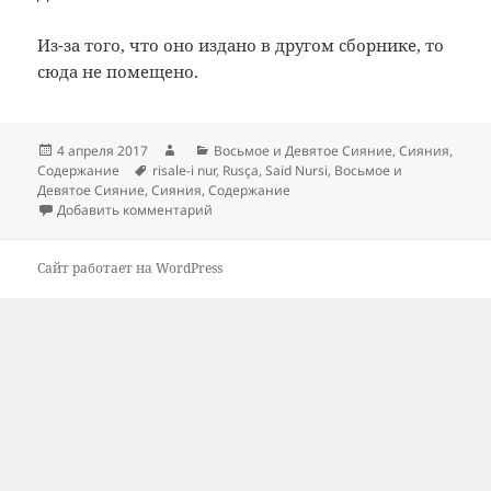
Из-за того, что оно издано в другом сборнике, то
сюда не помещено.
Опубликовано
Автор
Рубрики
4 апреля 2017
Восьмое и Девятое Сияние
,
Сияния
,
Метки
Содержание
risale-i nur
,
Rusça
,
Said Nursi
,
Восьмое и
Девятое Сияние
,
Сияния
,
Содержание
к записи Содержание: Восьмое и Девятое
Добавить комментарий
Сайт работает на WordPress