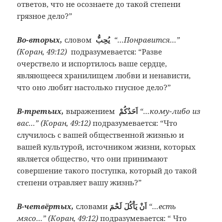
ответов, что не осознаете до такой степени
грязное дело?”
Во-вторых,
словом
يُحِبُّ
“…Понравится…”
(Коран, 49:12)
подразумевается: “Разве
очерствело и испортилось ваше сердце,
являющееся хранилищем любви и ненависти,
что оно любит настолько гнусное дело?”
В-третьих,
выражением
اَحَدُكُمْ
“…кому-либо из
вас…” (Коран, 49:12)
подразумевается: “Что
случилось с вашей общественной жизнью и
вашей культурой, источником жизни, которых
является общество, что они принимают
совершение такого поступка, который до такой
степени отравляет вашу жизнь?”
В-четвёртых,
словами
اَنْ يَاْكُلَ لَحْمَ
“…есть
мясо…” (Коран, 49:12)
подразумевается: “ Что