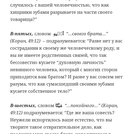
случилось с вашей человечностью, что как
хищники зубами разрываете на части своего
товарища?”
В-пятых,
словом
اَخٖيهِ
“…своего брата…”
(Коран, 49:12)
– подразумевается: “Разве нет у вас
сострадания к своему же человеческому роду, и
вы не имеете родственных связей, что так
бессовестно кусаете “духовную личность”
невинного человека, который с многих сторон
приходится вам братом? И разве у вас совсем нет
разума, что как сумасшедший своими зубами
кусаете собственное тело?”
В-шестых,
словом
مَيْتًا
“…покойного…” (Коран,
49:12)
подразумевается: “Где же ваша совесть?
Неужели испортилось ваше естество, что вы
творите такое отвратительное дело, как