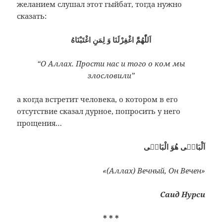
желанием слушал этот гыйбат, тогда нужно
сказать:
اَللّٰهُمَّ اغْفِرْلَنَا وَ لِمَنِ اغْتَبْنَاهُ
“О Аллах. Прости нас и того о ком мы
злословили”
а когда встретит человека, о котором в его
отсутствие сказал дурное, попросить у него
прощения…
اَلْبَاقٖى هُوَ الْبَاقٖى
«(Аллах) Вечный, Он Вечен»
Саид Нурси
* * *