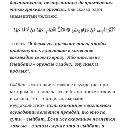
достоинства, не опустится до применения
этого грязного оружия.
Как сказал один
знаменитый человек:
اُكَبِّرُ نَفْسٖى عَنْ جَزَاءٍ بِغِيْبَةٍ ۞ فَكُلُّ اِغْتِيَابٍ جَهْدُ مَنْ لَا لَهُ جَهْدٌ
То есть:
“Я держусь превыше того, чтобы
прибегнуть к злословию в качестве
возмездия своему врагу. Ибо злословие
(гыйбат) – оружие слабых, гнусных и
подлых”.
Гыйбат
– это такое заглазное осуждение, при
котором бы человек – если бы он присутствовал
и слышал это – обиделся, выразив
неудовольствие.
Если сказанное в заглазном
осуждении является правдой, то это по
сути – гыйбат. Если же сказанное является
ложью – в этом случае это и гыйбат, и