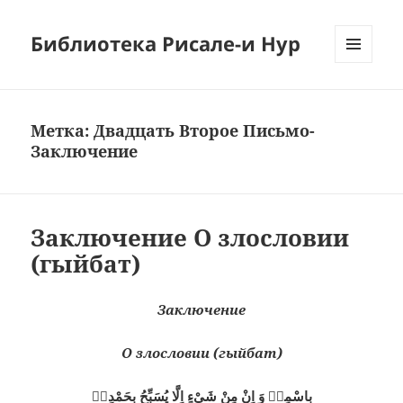
Библиотека Рисале-и Нур
МЕНЮ
И
ВИДЖЕТЫ
Метка:
Двадцать Второе Письмо-
Заключение
Заключение О злословии
(гыйбат)
Заключение
О злословии (гыйбат)
بِاسْمِهٖ وَ اِنْ مِنْ شَىْءٍ اِلَّا يُسَبِّحُ بِحَمْدِهٖ