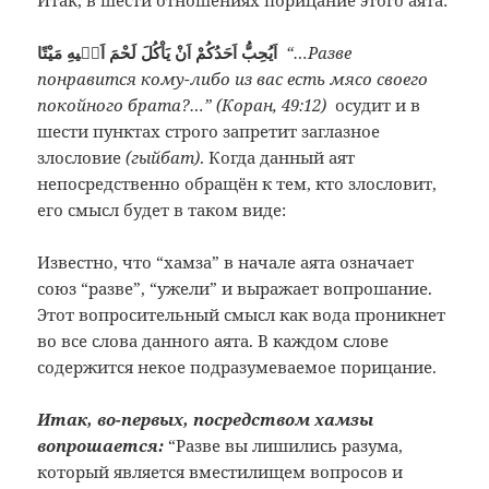
Итак, в шести отношениях порицание этого аята:
اَيُحِبُّ اَحَدُكُمْ اَنْ يَاْكُلَ لَحْمَ اَخٖيهِ مَيْتًا
“…Разве
понравится кому-либо из вас есть мясо своего
покойного брата?…” (Коран, 49:12)
осудит и в
шести пунктах строго запретит заглазное
злословие
(гыйбат)
. Когда данный аят
непосредственно обращён к тем, кто злословит,
его смысл будет в таком виде:
Известно, что “хамза” в начале аята означает
союз “разве”, “ужели” и выражает вопрошание.
Этот вопросительный смысл как вода проникнет
во все слова данного аята. В каждом слове
содержится некое подразумеваемое порицание.
Итак, во-первых, посредством хамзы
вопрошается:
“Разве вы лишились разума,
который является вместилищем вопросов и