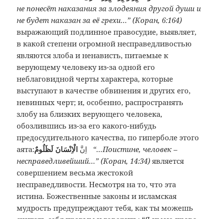
не понесёт наказания за злодеяния другой души и
не будет наказан за её грехи…” (Коран, 6:164)
выражающий подлинное правосудие, выявляет,
в какой степени огромной несправедливостью
являются злоба и ненависть, питаемые к
верующему человеку из-за одной его
неблаговидной черты характера, которые
выступают в качестве обвинения и других его,
невинных черт; и, особенно, распространять
злобу на близких верующего человека,
обозлившись из-за его какого-нибудь
предосудительного качества, по гиперболе этого
аята:
اِنَّ
الْاِنْسَانَ لَظَلُومٌ
“…Поистине, человек –
несправедливейший…” (Коран, 14:34)
является
совершением весьма жестокой
несправедливости. Несмотря на то, что эта
истина. Божественные законы и исламская
мудрость предупреждают тебя, как ты можешь