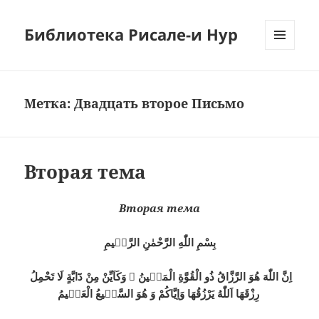
Библиотека Рисале-и Нур
МЕНЮ
И
ВИДЖЕТЫ
Метка:
Двадцать второе Письмо
Вторая тема
Вторая тема
بِسْمِ اللّٰهِ الرَّحْمٰنِ الرَّحٖيمِ
اِنَّ اللّٰهَ هُوَ الرَّزَّاقُ ذُو الْقُوَّةِ الْمَتٖينُ ۞ وَكَاَيِّنْ مِنْ دَٓابَّةٍ لَا تَحْمِلُ
رِزْقَهَا اَللّٰهُ يَرْزُقُهَا وَاِيَّاكُمْ وَ هُوَ السَّمٖيعُ الْعَلٖيمُ