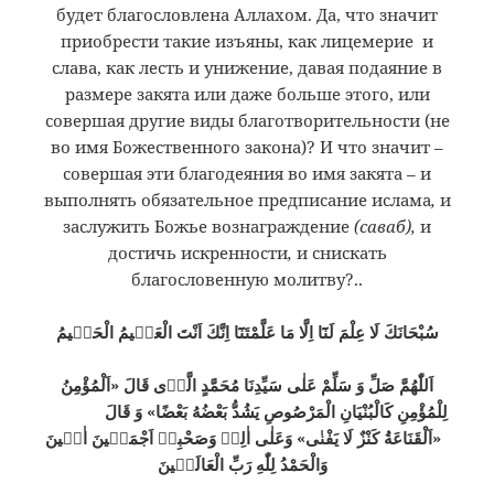
будет благословлена Аллахом. Да, что значит
приобрести такие изъяны, как лицемерие и
слава, как лесть и унижение, давая подаяние в
размере закята или даже больше этого, или
совершая другие виды благотворительности (не
во имя Божественного закона)? И что значит –
совершая эти благодеяния во имя закята – и
выполнять обязательное предписание ислама
,
и
заслужить Божье вознаграждение
(саваб),
и
достичь искренности
,
и снискать
благословенную молитву?..
سُبْحَانَكَ لَا عِلْمَ لَنَٓا اِلَّا مَا عَلَّمْتَنَٓا اِنَّكَ اَنْتَ الْعَلٖيمُ الْحَكٖيمُ
اَللّٰهُمَّ صَلِّ وَ سَلِّمْ عَلٰى سَيِّدِنَا مُحَمَّدٍ الَّذٖى قَالَ «اَلْمُؤْمِنُ
لِلْمُؤْمِنِ كَالْبُنْيَانِ الْمَرْصُوصِ يَشُدُّ بَعْضُهُ بَعْضًا» وَ قَالَ
«اَلْقَنَاعَةُ كَنْزٌ لَا يَفْنٰى» وَعَلٰى اٰلِهٖ وَصَحْبِهٖ اَجْمَعٖينَ اٰمٖينَ
وَالْحَمْدُ لِلّٰهِ رَبِّ الْعَالَمٖينَ