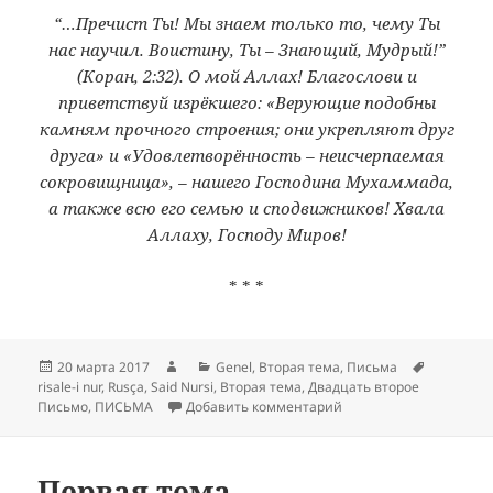
“…Пречист Ты! Мы знаем только то, чему Ты
нас научил. Воистину, Ты – Знающий, Мудрый!”
(Коран, 2:32). О мой Аллах! Благослови и
приветствуй изрёкшего: «Верующие подобны
камням прочного строения; они укрепляют друг
друга» и «Удовлетворённость – неисчерпаемая
сокровищница», – нашего Господина Мухаммада,
а также всю его семью и сподвижников! Хвала
Аллаху, Господу Миров!
* * *
Опубликовано
Автор
Рубрики
Метки
20 марта 2017
Genel
,
Вторая тема
,
Письма
risale-i nur
,
Rusça
,
Said Nursi
,
Вторая тема
,
Двадцать второе
к записи Вторая тема
Письмо
,
ПИСЬМА
Добавить комментарий
Первая тема