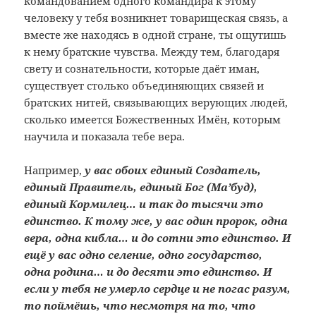
командованием одного командира к этому
человеку у тебя возникнет товарищеская связь, а
вместе же находясь в одной стране, ты ощутишь
к нему братские чувства. Между тем, благодаря
свету и сознательности, которые даёт иман,
существует столько объединяющих связей и
братских нитей, связывающих верующих людей,
сколько имеется Божественных Имён, которым
научила и показала тебе вера.
Например,
у вас обоих единый Создатель,
единый Правитель, единый Бог (Ма’буд),
единый Кормилец… и так до тысячи это
единство. К тому же, у вас один пророк, одна
вера, одна кибла… и до сотни это единство. И
ещё у вас одно селение, одно государство,
одна родина… и до десяти это единство. И
если у тебя не умерло сердце и не погас разум,
то поймёшь, что несмотря на то, что