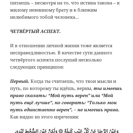
питаешь – несмотря на то, что истина такова – к
милому невинному брату и к близким
нелюбимого тобой человека…
ЧЕТВЁРТЫЙ АСПЕКТ.
И в отношении личной жизни тоже является
несправедливостью. В качестве сути данного
четвёртого аспекта послушай несколько
следующих принципов:
Первый.
Когда ты считаешь, что твои мысли и
путь, по которому ты идёшь, верны,
ты имеешь
право сказать: “Мой путь верен” или “Мой
путь ещё лучше”, но говорить: “Только мои
путь единственно верен”, – не имеешь права.
Как видно из этого изречения:
وَعَيْنُ الرِّضَا عَنْ كُلِّ عَيْبٍ كَلٖيلَةٌ ۞ وَلٰكِنَّ عَيْنَ السُّخْطِ تُبْدِى