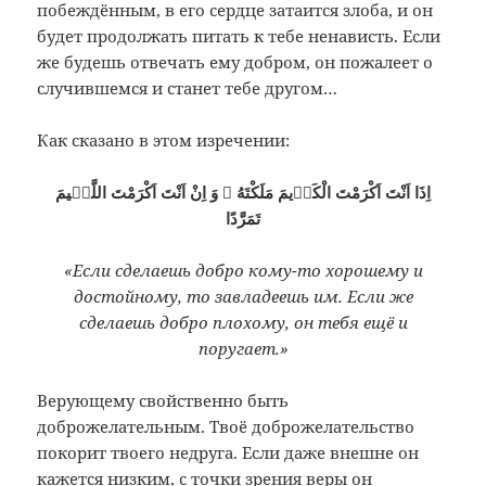
побеждённым, в его сердце затаится злоба, и он
будет продолжать питать к тебе ненависть. Если
же будешь отвечать ему добром, он пожалеет о
случившемся и станет тебе другом…
Как сказано в этом изречении:
اِذَا اَنْتَ اَكْرَمْتَ الْكَرٖيمَ مَلَكْتَهُ ۞ وَ اِنْ اَنْتَ اَكْرَمْتَ اللَّئٖيمَ
تَمَرَّدًا
«Если сделаешь добро кому-то хорошему и
достойному, то завладеешь им. Если же
сделаешь добро плохому, он тебя ещё и
поругает.»
Верующему свойственно быть
доброжелательным.
Твоё доброжелательство
покорит твоего недруга. Если даже внешне он
кажется низким, с точки зрения веры он