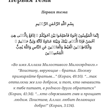
Первая тема
بِسْمِ اللّٰهِ الرَّحْمٰنِ الرَّحٖيمِ
إِنَّمَا الْمُؤْمِنُونَ اِخْوَةٌ فَاَصْلِحُوا بَيْنَ اَخَوَيْكُمْ ۞ اِدْفَعْ بِالَّتٖى هِىَ
اَحْسَنُ فَاِذَا الَّذٖى بَيْنَكَ وَبَيْنَهُ عَدَاوَةٌ كَاَنَّهُ وَلِىٌّ حَمٖيمٌ ۞
وَالْكَاظِمٖينَ الْغَيْظَ وَالْعَافٖينَ عَنِ النَّاسِ وَاللّٰهُ يُحِبُّ
الْمُحْسِنٖينَ
«Во имя Аллаха Милостивого Милосердного.»
“Воистину, верующие – братья. Посему
примиряйте братьев…” (Коран, 49:10). “…так
оттолкни же зло добром, и тот, кто ненависть
к тебе питает, в родного друга обратится”
(Коран, 41:34). “…кто сдерживает гнев и прощает
людям. Поистине, Аллах любит делающих
добро!” (Коран, 3:134).