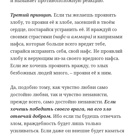
и вызывает противоположную реакцию.
Третий принцип.
Если ты желаешь проявить
злобу, то прояви её к злобе, засевшей в твоём
сердце, постарайся устранить её. И враждуй со
своими страстями
(нафс-и аммара)
и капризами
нафса, которые больше всего вредят тебе,
старайся исправить себя, свой нафс. Не проявляй
злобу к верующим из-за своего вредного нафса.
Если же хочешь проявить вражду, то злых
безбожных людей много, – прояви её к ним.
Да, подобно тому, как чувство любви само
достойно любви, так и чувство ненависти,
прежде всего, само достойно ненависти.
Если
хочешь победить своего врага, на его зло
отвечай добром.
Ибо если ты будешь отвечать
злом, враждебность будет лишь только
усиливаться. Если даже он внешне будет казаться