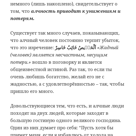
немного (лишь накоплено), свидетельствует о
том, что
алчность приводит к унижениям и
потерям.
Существует так много случаев, показывающих,
что алчный человек постоянно терпит убыток,
что это изречение:
اَلْحَرٖيصُ خَائِبٌ خَاسِرٌ
«Жадный
(человек) является несчастным, несущим
потери.»
вошло в поговорку и является
общеизвестной истиной. Раз так, то если ты
очень любишь богатство, желай его не с
жадностью, а с удовлетворённостью – так, чтобы
пришло его много.
Довольствующиеся тем, что есть, и алчные люди
походят на двух людей, которые заходят в
большую гостиную одного великого господина.
Один из них думает про себя: “Пусть хотя бы
примет меня, если я избавлюсь от холода на