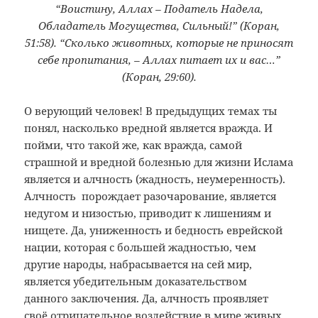
“Воистину, Аллах – Податель Надела,
Обладатель Могущества, Сильный!” (Коран,
51:58). “Сколько животных, которые не приносят
себе пропитания, – Аллах питает их и вас…”
(Коран, 29:60).
О верующий человек! В предыдущих темах ты
понял, насколько вредной является вражда. И
пойми, что такой же
,
как вражда, самой
страшной и вредной болезнью для жизни Ислама
является и алчность (жадность, неумеренность).
Алчность порождает разочарование, является
недугом и низостью, приводит к лишениям и
нищете. Да, униженность и бедность еврейской
нации, которая с большей жадностью, чем
другие народы, набрасывается на сей мир,
является убедительным доказательством
данного заключения. Да, алчность проявляет
своё отрицательное воздействие в мире живых