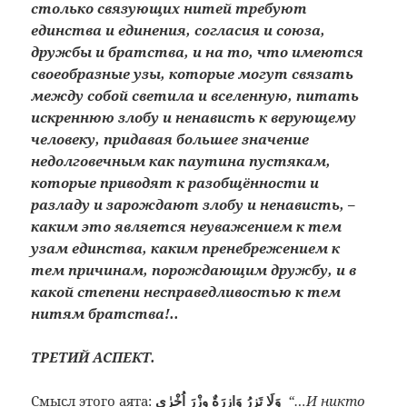
столько связующих нитей требуют
единства и единения, согласия и союза,
дружбы и братства, и на то, что имеются
своеобразные узы, которые могут связать
между собой светила и вселенную, питать
искреннюю злобу и ненависть к верующему
человеку, придавая большее значение
недолговечным как паутина пустякам,
которые приводят к разобщённости и
разладу и зарождают злобу и ненависть, –
каким это является неуважением к тем
узам единства, каким пренебрежением к
тем причинам, порождающим дружбу, и в
какой степени несправедливостью к тем
нитям братства!..
ТРЕТИЙ АСПЕКТ.
Смысл этого аята:
وَلَا تَزِرُ وَازِرَةٌ وِزْرَ اُخْرٰى
“…И никто