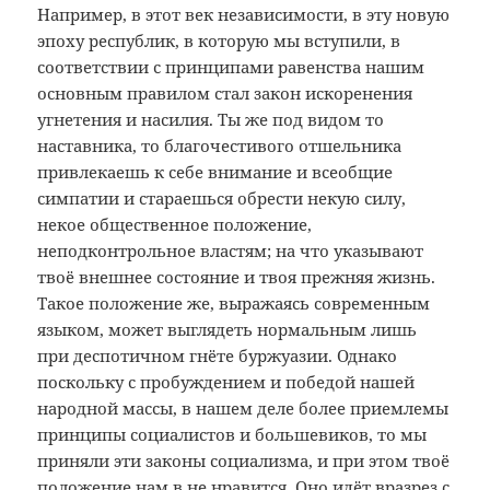
Например, в этот век независимости, в эту новую
эпоху республик, в которую мы вступили, в
соответствии с принципами равенства нашим
основным правилом стал закон искоренения
угнетения и насилия. Ты же под видом то
наставника, то благочестивого отшельника
привлекаешь к себе внимание и всеобщие
симпатии и стараешься обрести некую силу,
некое общественное положение,
неподконтрольное властям; на что указывают
твоё внешнее состояние и твоя прежняя жизнь.
Такое положение же, выражаясь современным
языком, может выглядеть нормальным лишь
при деспотичном гнёте буржуазии. Однако
поскольку с пробуждением и победой нашей
народной массы, в нашем деле более приемлемы
принципы социалистов и большевиков, то мы
приняли эти законы социализма, и при этом твоё
положение нам в не нравится. Оно идёт вразрез с