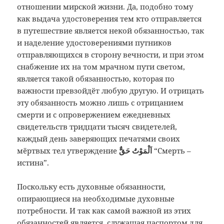
отношении мирской жизни. Да, подобно тому
как выдача удостоверения тем кто отправляется
в путешествие является некой обязанностью, так
и наделение удостоверениями путников
отправляющихся в сторону вечности, и при этом
снабжение их на том мрачном пути светом,
является такой обязанностью, которая по
важности превзойдёт любую другую. И отрицать
эту обязанность можно лишь с отрицанием
смерти и с опровержением ежедневных
свидетельств тридцати тысяч свидетелей,
каждый день заверяющих печатями своих
мёртвых тел утверждение
اَلْمَوْتُ حَقٌّ
“Смерть –
истина”.
Поскольку есть духовные обязанности,
опирающиеся на необходимые духовные
потребности. И так как самой важной из этих
обязанностей является, служащая паспортом для