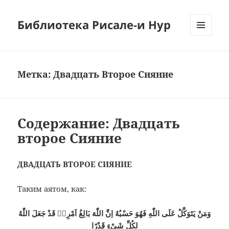
Библиотека Рисале-и Нур
МЕНЮ
И
ВИДЖЕТЫ
Метка:
Двадцать Второе Сияние
Содержание: Двадцать
второе Сияние
ДВАДЦАТЬ ВТОРОЕ СИЯНИЕ
Таким аятом, как:
وَمَنْ يَتَوَكَّلْ عَلَى اللّٰهِ فَهُوَ حَسْبُهُ اِنَّ اللّٰهَ بَالِغُ اَمْرِهٖ قَدْ جَعَلَ اللّٰهُ
لِكُلِّ شَىْءٍ قَدْرًا