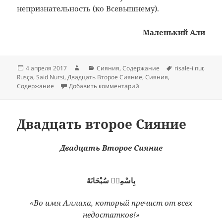
непризнательность (ко Всевышнему).
Маленький Али
Опубликовано
Автор
Рубрики
Метки
4 апреля 2017
Сияния
,
Содержание
risale-i nur
,
Rusça
,
Said Nursi
,
Двадцать Второе Сияние
,
Сияния
,
к записи Содержание: Двад
Содержание
Добавить комментарий
Двадцать второе Сияние
Двадцать Второе Сияние
بِاسْمِهٖ سُبْحَانَهُ
«Во имя Аллаха, который пречист от всех
недостатков!»