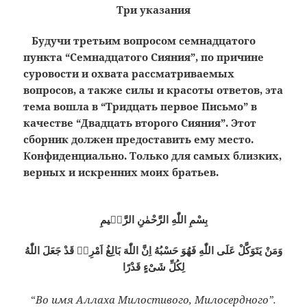
Три указания
Будучи третьим вопросом семнадцатого
пункта “Семнадцатого Сияния”, по причине
суровости и охвата рассматриваемых
вопросов, а также силы и красоты ответов, эта
тема вошла в “Тридцать первое Письмо” в
качестве “Двадцать второго Сияния”. Этот
сборник должен предоставить ему место.
Конфиденциально. Только для самых близких,
верных и искренних моих братьев.
بِسْمِ اللّٰهِ الرَّحْمٰنِ الرَّحٖيمِ
وَمَنْ يَتَوَكَّلْ عَلَى اللّٰهِ فَهُوَ حَسْبُهُ اِنَّ اللّٰهَ بَالِغُ اَمْرِهٖ قَدْ جَعَلَ اللّٰهُ
لِكُلِّ شَىْءٍ قَدْرًا
“
Во имя Аллаха Милостивого, Милосердного”.