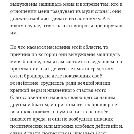
вынуждены защищать меня и вопреки тем, кто в
отношении меня “раздувает из мухи слона”, они
должны наоборот делать из слона муху. А в
таком случае, ответ на этот вопрос я препоручаю
им.
Но что касается населения этой области, то
причина по которой они вынуждены защищать
меня больше, чем я сам состоит в следующем: на
протяжении этих девяти лет мы посредством
сотен брошюр, на деле показавших своё
воздействие, трудились ради вечной жизни,
крепкой веры и жизненного счастья этого
благословенного народа, являющегося нашим
другом и братом; и при этом от тех брошюр не
возникло никакого шума и никто не понёс
никакого вреда; и они не возбудили никаких
политических или мирских злобных действий; и,
слава Аллаху, посредством “Рисале-и Нур”