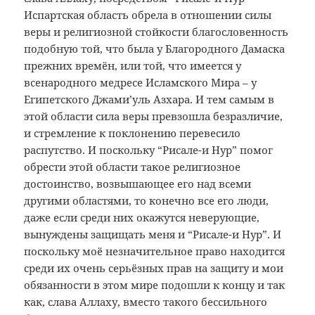
Испартская область обрела в отношении силы
веры и религиозной стойкости благословенность
подобную той, что была у Благородного Дамаска
прежних времён, или той, что имеется у
всенародного медресе Исламского Мира – у
Египетского Джами’уль Азхара. И тем самым в
этой области сила веры превзошла безразличие,
и стремление к поклонению перевесило
распутство. И поскольку “Рисале-и Нур” помог
обрести этой области такое религиозное
достоинство, возвышающее его над всеми
другими областями, то конечно все его люди,
даже если среди них окажутся неверующие,
вынуждены защищать меня и “Рисале-и Нур”. И
поскольку моё незначительное право находится
среди их очень серьёзных прав на защиту и мои
обязанности в этом мире подошли к концу и так
как, слава Аллаху, вместо такого бессильного