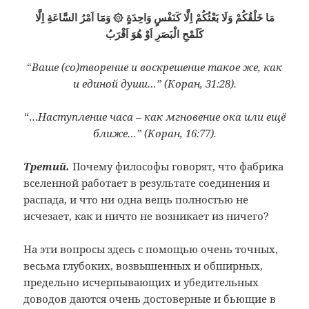
مَا خَلْقُكُمْ وَلَا بَعْثُكُمْ اِلَّا كَنَفْسٍ وَاحِدَةٍ ۞ وَمَٓا اَمْرُ السَّاعَةِ اِلَّا
كَلَمْحِ الْبَصَرِ اَوْ هُوَ اَقْرَبُ
“
Ваше (со)творение и воскрешение такое же, как
и единой души…” (Коран, 31:28).
“…
Наступление часа – как мгновение ока или ещё
ближе…” (Коран, 16:77).
Третий.
Почему философы говорят, что фабрика
вселенной работает в результате соединения и
распада, и что ни одна вещь полностью не
исчезает, как и ничто не возникает из ничего?
На эти вопросы здесь с помощью очень точных,
весьма глубоких, возвышенных и обширных,
предельно исчерпывающих и убедительных
доводов даются очень достоверные и бьющие в