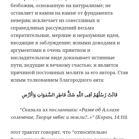
безбожия, основанную на натурализме; не
оставляет и камня на камне от фундамента
неверия; исключает из совестливых и
справедливых рассуждений весьма
отвратительные, мерзкие и неразумные идеи,
вводящие в заблуждение; ясными доводами и
аргументами в очень приятном и
насладительном виде доказывает истинные
пути, ведущие к вечному счастью; и является
причиной постоянных молитв за его автора. Став
ясным толкованием благородного аята:
قَالَتْ رُسُلُهُمْ اَفِى اللّٰهِ شَكٌّ فَاطِرِ السَّمٰوَاتِ وَالْاَرْضِ
“
Сказали их посланники: «Разве об Аллахе
сомнение, Творце небес и земли?..»” (Коран, 14:10).
этот трактат говорит, что “относительно