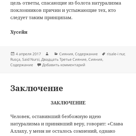
цель ответы, спасающие из болота натурализма
поклонников причин и устыжающие тех, кто
следует таким принципам.
Хусейн
Опубликовано
Автор
Рубрики
Метки
4 апреля 2017
Сияния
,
Содержание
risale-i nur
,
Rusça
,
Said Nursi
,
Двадцать Третье Сияние
,
Сияния
,
к записи Содержание: Двад
Содержание
Добавить комментарий
Заключение
ЗАКЛЮЧЕНИЕ
Человек, оставивший безбожную идею
натурализма и принявший веру, говорит: «Слава
Аллаху, у меня не осталось сомнений, однако