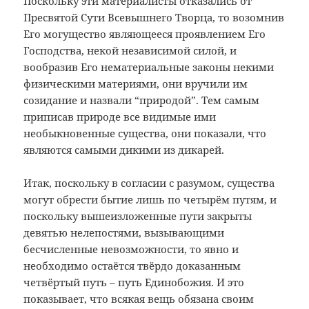
Поскольку эти материалисты отказались от
Пресвятой Сути Всевышнего Творца, то возомнив
Его могущество являющееся проявлением Его
Господства, некой независимой силой, и
вообразив Его нематериальные законы некими
физическими материями, они вручили им
созидание и назвали “природой”. Тем самым
приписав природе все видимые ими
необыкновенные существа, они показали, что
являются самыми дикими из дикарей.
Итак, поскольку в согласии с разумом, существа
могут обрести бытие лишь по четырём путям, и
поскольку вышеизложенные пути закрыты
девятью нелепостями, вызывающими
бесчисленные невозможности, то явно и
необходимо остаётся твёрдо доказанным
четвёртый путь – путь Единобожия. И это
показывает, что всякая вещь обязана своим