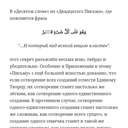
В
«
Десятом слове» из «Двадцатого Письма», где
поясняется фраза
وَهُوَ عَلٰى كُلِّ شَىْءٍ قَدٖيرٌ
“…И который над всякой вещью властен”.
этот секрет разъяснён весьма ясно, твёрдо и
убедительно. Особенно в Приложении к этому
«Письму» с ещё большей ясностью доказано, что
если сотворение всех созданий отнести Единому
Творцу, их сотворение станет настолько же
лёгким, как сотворение одного-единственного
создания. В противном случае, сотворение
одного-единственного создания станет настолько
же сложным, как сотворение всего сущего, и
создание одного семечка станет в такой же
степени сложным, как создание целого дерева.