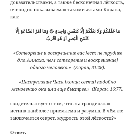
доказательствами, а также бесконечная лёгкость,
очевидно показываемая такими аятами Корана,
как:
مَا خَلْقُكُمْ وَلَا بَعْثُكُمْ اِلَّا كَنَفْسٍ وَاحِدَةٍ ۞ وَمَٓا اَمْرُ السَّاعَةِ اِلَّا
كَلَمْحِ الْبَصَرِ اَوْ هُوَ اَقْرَبُ
«Сотворение и воскрешение вас [всех не труднее
для Аллаха, чем сотворение и воскрешение]
одного человека.» (Коран, 31:28).
«Наступление Часа [конца света] подобно
мгновению ока или еще быстрее.» (Коран, 16:77).
свидетельствует о том, что эта грандиозная
истина наиболее приемлема и разумна. В чём же
заключается секрет, мудрость этой лёгкости?»
Ответ.