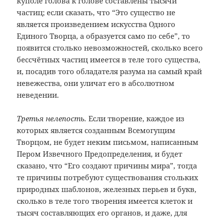
куполе голова к голове составлены тысячи
частиц; если сказать, что “Это существо не
является произведением искусства Одного
Единого Творца, а образуется само по себе”, то
появится столько невозможностей, сколько всего
бессчётных частиц имеется в теле того существа,
и, посадив того обладателя разума на самый край
невежества, они уличат его в абсолютном
неведении.
Третья нелепость.
Если творение, каждое из
которых является созданным Всемогущим
Творцом, не будет неким письмом, написанным
Пером Извечного Предопределения, и будет
сказано, что “Его создают причины мира”, тогда
те причины потребуют существования стольких
природных шаблонов, железных перьев и букв,
сколько в теле того творения имеется клеток и
тысяч составляющих его органов, и даже, для