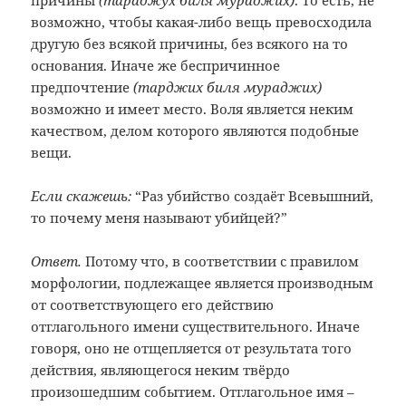
причины
(тараджух биля мураджих)
. То есть, не
возможно, чтобы какая-либо вещь превосходила
другую без всякой причины, без всякого на то
основания. Иначе же беспричинное
предпочтение
(тарджих биля мураджих)
возможно и имеет место. Воля является неким
качеством, делом которого являются подобные
вещи.
Если скажешь:
“Раз убийство создаёт Всевышний,
то почему меня называют убийцей?”
Ответ.
Потому что, в соответствии с правилом
морфологии, подлежащее является производным
от соответствующего его действию
отглагольного имени существительного. Иначе
говоря, оно не отщепляется от результата того
действия, являющегося неким твёрдо
произошедшим событием. Отглагольное имя –