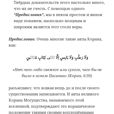
Твёрдых доказательств этого настолько много,
что их не счесть. С помощью одного
“Предисловия”
,
мы в неком простом и явном
виде покажем, насколько мощным и
широким является этот столп веры.
Предисловие.
Очень многие такие аяты Корана,
как:
وَلَا رَطْبٍ وَلَا يَابِسٍ اِلَّا فٖى كِتَابٍ مُبٖينٍ
«Нет чего-либо свежего или сухого, чего бы не
было в ясном Писании» (Коран, 6:59).
разъясняют, что всякая вещь до и после своего
существования записывается. И аяты великого
Корана Могущества, называемого этой
вселенной, подтверждают это кораническое
положение такими своими воплощёнными