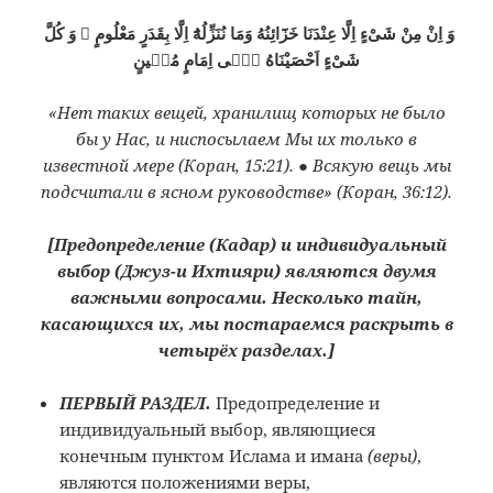
وَ اِنْ مِنْ شَىْءٍ اِلَّا عِنْدَنَا خَزَٓائِنُهُ وَمَا نُنَزِّلُهُٓ اِلَّا بِقَدَرٍ مَعْلُومٍ ۞ وَ كُلَّ
شَىْءٍ اَحْصَيْنَاهُ فٖٓى اِمَامٍ مُبٖينٍ
«Нет таких вещей, хранилищ которых не было
бы у Нас, и ниспосылаем Мы их только в
известной мере (Коран, 15:21). ● Всякую вещь мы
подсчитали в ясном руководстве» (Коран, 36:12).
[Предопределение (Кадар) и индивидуальный
выбор (Джуз-и Ихтияри) являются двумя
важными вопросами. Несколько тайн,
касающихся их, мы постараемся раскрыть в
четырёх разделах.]
ПЕРВЫЙ РАЗДЕЛ.
Предопределение и
индивидуальный выбор, являющиеся
конечным пунктом Ислама и имана
(веры)
,
являются положениями веры,