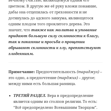
вечному счастью, являющемуся одним его
цветком. В другую же её руку вложи покаяние,
дабы она отцепилась от греховности и не
дотянулась до адского заккума, являющегося
одним плодом того проклятого дерева. Это
значит, что
также как молитва и упование
придают большую силу склонности к благу,
так и покаяние и просьба о прощении
обрывают склонности к злу, препятствуют
злодеяниям.
Примечание:
Предпочтительность
(тараджух)
–
это одно, а предпочтение
(тарджих)
– другое;
между ними есть большая
разница.
ТРЕТИЙ РАЗДЕЛ.
Вера в предопределение
является одним из столпов религии. То есть:
“Всё предопределено Всевышним Творцом”.