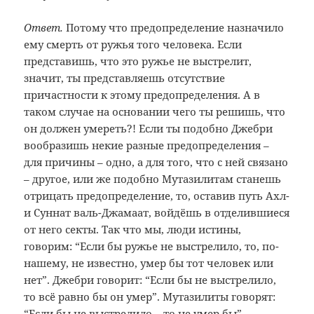
Ответ.
Потому что предопределение назначило
ему смерть от ружья того человека. Если
представишь, что это ружье не выстрелит,
значит, ты представляешь отсутствие
причастности к этому предопределения. А в
таком случае на основании чего ты решишь, что
он должен умереть?! Если ты подобно Джебри
вообразишь некие разные предопределения –
для причины – одно, а для того, что с ней связано
– другое, или же подобно Мутазилитам станешь
отрицать предопределение, то, оставив путь Ахл-
и Суннат валь-Джамаат, войдёшь в отделившиеся
от него секты. Так что мы, люди истины,
говорим: “Если бы ружье не выстрелило, то, по-
нашему, не известно, умер бы тот человек или
нет”. Джебри говорит: “Если бы не выстрелило,
то всё равно бы он умер”. Мутазилиты говорят:
“Если бы не выстрелило – то не умер бы”.