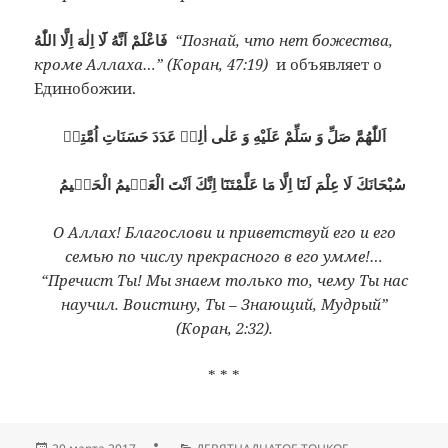
فَاعْلَمْ اَنَّهُ لَٓا اِلٰهَ اِلَّا اللّٰهُ
“Познай, что нет божества,
кроме Аллаха…” (Коран, 47:19)
и объявляет о
Единобожии.
اَللّٰهُمَّ صَلِّ وَ سَلِّمْ عَلَيْهِ وَ عَلٰى اٰلِهٖ عَدَدَ حَسَنَاتِ اُمَّتِهٖ
سُبْحَانَكَ لَا عِلْمَ لَنَٓا اِلَّا مَا عَلَّمْتَنَٓا اِنَّكَ اَنْتَ الْعَلٖيمُ الْحَكٖيمُ
О Аллах! Благослови и приветствуй его и его
семью по числу прекрасного в его умме!…
“Пречист Ты! Мы знаем только то, чему Ты нас
научил. Воистину, Ты – Знающий, Мудрый”
(Коран, 2:32).
* * *
Опубликовано
Автор
Рубрики