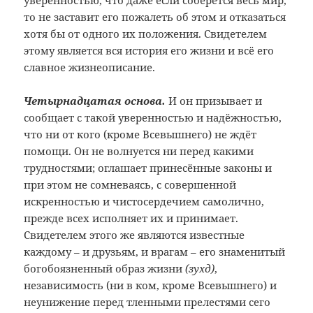
уверенностью, что даже если соберётся весь мир,
то не заставит его пожалеть об этом и отказаться
хотя бы от одного их положения. Свидетелем
этому является вся история его жизни и всё его
славное жизнеописание.
Четырнадцатая основа.
И он призывает и
сообщает с такой уверенностью и надёжностью,
что ни от кого (кроме Всевышнего) не ждёт
помощи. Он не волнуется ни перед какими
трудностями; оглашает принесённые законы и
при этом не сомневаясь, с совершенной
искренностью и чистосердечием самолично,
прежде всех исполняет их и принимает.
Свидетелем этого же являются известные
каждому – и друзьям, и врагам – его знаменитый
богобоязненный образ жизни
(зухд)
,
независимость (ни в ком, кроме Всевышнего) и
неунижение перед тленными прелестями сего