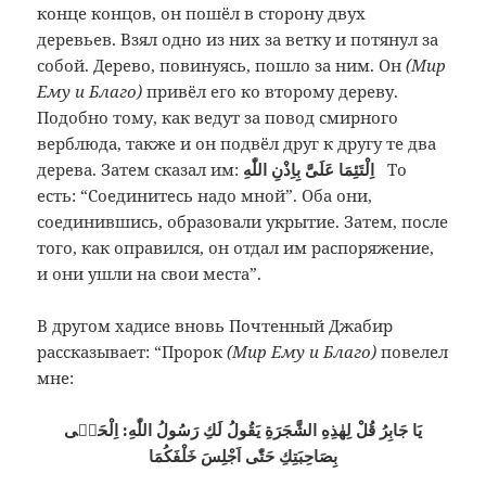
конце концов, он пошёл в сторону двух
деревьев. Взял одно из них за ветку и потянул за
собой. Дерево, повинуясь, пошло за ним. Он
(Мир
Ему и Благо)
привёл его ко второму дереву.
Подобно тому, как ведут за повод смирного
верблюда, также и он подвёл друг к другу те два
дерева. Затем сказал им:
اِلْتَئِمَا عَلَىَّ بِاِذْنِ اللّٰهِ
То
есть: “Соединитесь надо мной”. Оба они,
соединившись, образовали укрытие. Затем, после
того, как оправился, он отдал им распоряжение,
и они ушли на свои места”.
В другом хадисе вновь Почтенный Джабир
рассказывает: “Пророк
(Мир Ему и Благо)
повелел
мне:
يَا جَابِرُ قُلْ لِهٰذِهِ الشَّجَرَةِ يَقُولُ لَكِ رَسُولُ اللّٰهِ: اِلْحَقٖى
بِصَاحِبَتِكِ حَتّٰى اَجْلِسَ خَلْفَكُمَا