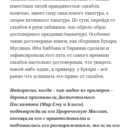
известных своей правдивостью сахабов,
конечно, имеет силу смыслового таватура, а
скорее истинного таватура. По сути, перейдя от
сахабов в руки табиинов, оно обрело образ
достоверного предания
(таватур)
. Особенно
такие достоверные книги, как сборники Бухари,
Муслима, Ибн Хиббана и Тирмизи сделали и
зафиксировали этот путь от самого времени
сахабов настолько достоверным, что увидеть
какой-либо хадис, к примеру, у Бухари – всё
равно что услышать его прямо от сахабов.
Интересно, когда – как видно из примеров –
деревья признавали Досточтимого
Посланника (Мир Ему и Благо),
подтверждали его Пророческую Миссию,
посещали его с приветствиями и
подчинялись его распоряжениям, то если его