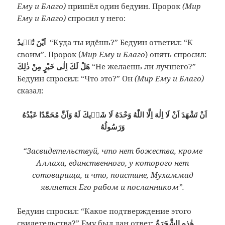
Ему и Благо)
пришёл один бедуин. Пророк
(Мир
Ему и Благо)
спросил у него:
اَيْنَ تُرٖيدُ
“Куда ты идёшь?” Бедуин ответил: “К
своим”. Пророк (
Мир Ему и Благо
) опять спросил:
هَلْ لَكَ اِلٰى خَيْرٍ مِنْ ذٰلِكَ
“Не желаешь ли лучшего?”
Бедуин спросил: “Что это?” Он
(Мир Ему и Благо)
сказал:
اَنْ تَشْهَدَ اَنْ لَا اِلٰهَ اِلَّا اللّٰهُ وَحْدَهُ لَا شَرٖيكَ لَهُ وَاَنَّ مُحَمَّدًا عَبْدُهُ
وَرَسُولُهُ
“Засвидетельствуй, что нет божества, кроме
Аллаха, единственного, у которого нет
сотоварища, и что, поистине, Мухаммад
является Его рабом и посланником”.
Бедуин спросил: “Какое подтверждение этого
свидетельства?” Ему был дан ответ:
هٰذِهِ الشَّجَرَةُ