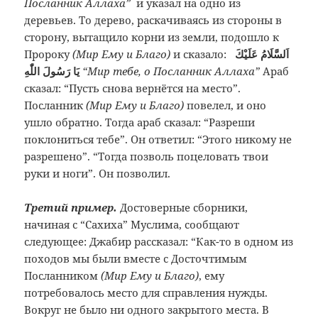
Посланник Аллаха”
и указал на одно из
деревьев. То дерево, раскачиваясь из стороны в
сторону, вытащило корни из земли, подошло к
Пророку
(Мир Ему и Благо)
и сказало:
اَلسَّلَامُ عَلَيْكَ
يَا رَسُولَ اللّٰهِ
“Мир тебе, о Посланник Аллаха”
Араб
сказал: “Пусть снова вернётся на место”.
Посланник
(Мир Ему и Благо)
повелел, и оно
ушло обратно. Тогда араб сказал: “Разреши
поклониться тебе”. Он ответил: “Этого никому не
разрешено”. “Тогда позволь поцеловать твои
руки и ноги”. Он позволил.
Третий пример.
Достоверные сборники,
начиная с “Сахиха” Муслима, сообщают
следующее: Джабир рассказал: “Как-то в одном из
походов мы были вместе с Досточтимым
Посланником
(Мир Ему и Благо)
, ему
потребовалось место для справления нужды.
Вокруг не было ни одного закрытого места. В