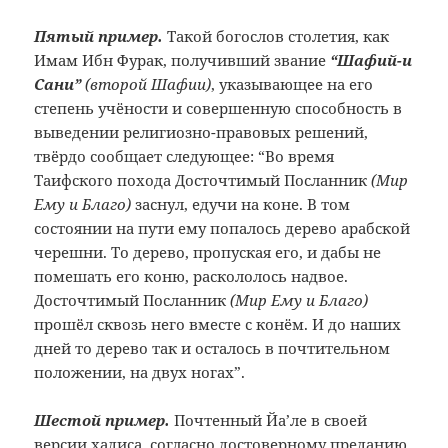
Пятый пример.
Такой богослов столетия, как
Имам Ибн Фурак, получивший звание
“Шафий-и
Сани”
(второй Шафии)
, указывающее на его
степень учёности и совершенную способность в
выведении религиозно-правовых решений,
твёрдо сообщает следующее: “Во время
Таифского похода Досточтимый Посланник
(Мир
Ему и Благо)
заснул, едучи на коне. В том
состоянии на пути ему попалось дерево арабской
черешни. То дерево, пропуская его, и дабы не
помешать его коню, раскололось надвое.
Досточтимый Посланник
(Мир Ему и Благо)
прошёл сквозь него вместе с конём. И до наших
дней то дерево так и осталось в почтительном
положении, на двух ногах”.
Шестой пример.
Почтенный Йа’ле в своей
версии хадиса, согласно достоверному преданию,