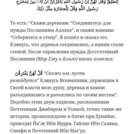
اِنْطَلِقْ وَقُلْ لَهُنَّ اِنَّ رَسُولَ اللّٰهِ يَاْمُرُكُنَّ اَنْ تَاْتٖينَ لِمَخْرَجِ
رَسُولِ اللّٰهِ وَقُلْ لِلْحِجَارَةِ مِثْلَ ذٰلِكَ
То есть: “Скажи деревьям: “Соединитесь для
нужды Посланника Аллаха”, и скажи камням:
“Соберитесь в стену”. Я пошёл и сказал это.
Клянусь, что деревья соединились, а камни стали
стеной. После справления нужды Досточтимый
Посланник
(Мир Ему и Благо)
вновь повелел:
قُلْ لَهُنَّ يَفْتَرِقْنَ
“Скажи им, пусть
разойдутся”
Клянусь Всевышним, держащим в
Своей власти мою душу, деревья и камни
разъединились и разошлись по своим местам”.
Подобно этим двум хадисам, рассказанным
Почтенным Джабиром и Усамой, точно такие же
истории, произошедшие в битве при Хунайне,
приводят Йа’ле Ибн Мурра, Гайлан Ибн Саляма,
Сакафи и Почтенный Ибн Мас’уд.