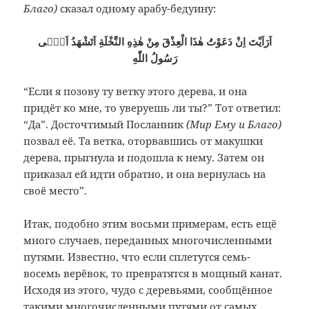
Благо)
сказал одному арабу-бедуину:
اَرَاَيْتَ اِنْ دَعَوْتُ هٰذَا الْعِذْقَ مِنْ هٰذِهِ النَّخْلَةِ اَتَشْهَدُ اَنّٖى
رَسُولُ اللّٰهِ
“Если я позову ту ветку этого дерева, и она
придёт ко мне, то уверуешь ли ты?” Тот ответил:
“Да”. Досточтимый Посланник
(Мир Ему и Благо)
позвал её. Та ветка, оторвавшись от макушки
дерева, прыгнула и подошла к нему. Затем он
приказал ей идти обратно, и она вернулась на
своё место”.
Итак, подобно этим восьми примерам, есть ещё
много случаев, переданных многочисленными
путями. Известно, что если сплетутся семь-
восемь верёвок, то превратятся в мощный канат.
Исходя из этого, чудо с деревьями, сообщённое
такими многочисленными путями от самых