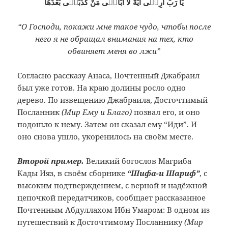
يَا رَبِّ اَرِنٖى اٰيَةً لَا اُبَالٖى مَنْ كَذَّبَنٖى بَعْدَهَا
“О Господи, покажи мне такое чудо, чтобы после
него я не обращал внимания на тех, кто
обвиняет меня во лжи”
Согласно рассказу Анаса, Почтенный Джабраил
был уже готов. На краю долины росло одно
дерево. По извещению Джабраила, Досточтимый
Посланник
(Мир Ему и Благо)
позвал его, и оно
подошло к нему. Затем он сказал ему “Иди”. И
оно снова ушло, укоренилось на своём месте.
Второй пример.
Великий богослов Магриба
Кады Ияз, в своём сборнике
“Шифа-и Шариф”
, с
высоким подтверждением, с верной и надёжной
цепочкой передатчиков, сообщает рассказанное
Почтенным Абдуллахом Ибн Умаром: В одном из
путешествий к Досточтимому Посланнику
(Мир