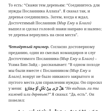
То есть: “Скажи тем деревьям: “Соединитесь для
нужды Посланника Аллаха”. Я сказал так, и
деревья соединились. Затем, когда я ждал,
Досточтимый Посланник
(Мир Ему и Благо)
вышел и сделал головой знаки направо и налево;
те деревья вернулись на свои места”.
Четвёртый пример.
Согласно достоверному
преданию, один из смелых командиров и слуг
Досточтимого Посланника
(Мир Ему и Благо)
–
Усама Бин Зайд – рассказывает: “В одном походе
мы были вместе с Посланником
(Мир Ему и
Благо)
, вокруг не было никакого закрытого и
пустого места для справления нужды. Он спросил
у меня:
هَلْ تَرٰى مِنْ نَخْلٍ اَوْ حِجَارَةٍ
“Не видишь ли ты
камней или деревьев?”
Я сказал: “Да, есть”. Он
повелел: