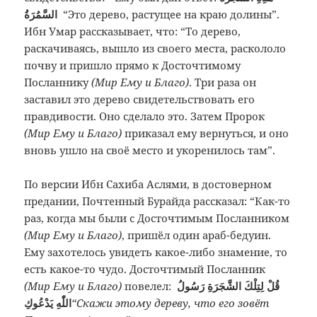
السَّمُرَةُ
“Это дерево, растущее на краю долины”.
Ибн Умар рассказывает, что: “То дерево,
раскачиваясь, вышло из своего места, раскололо
почву и пришло прямо к Досточтимому
Посланнику
(Мир Ему и Благо)
. Три раза он
заставил это дерево свидетельствовать его
правдивости. Оно сделало это. Затем Пророк
(Мир Ему и Благо)
приказал ему вернуться, и оно
вновь ушло на своё место и укоренилось там”.
По версии Ибн Сахиба Аслями, в достоверном
предании, Почтенный Бурайда рассказал: “Как-то
раз, когда мы были с Досточтимым Посланником
(Мир Ему и Благо)
, пришёл один араб-бедуин.
Ему захотелось увидеть какое-либо знамение, то
есть какое-то чудо. Досточтимый Посланник
(Мир Ему и Благо)
повелел:
قُلْ لِتِلْكَ الشَّجَرَةِ رَسُولُ
اللّٰهِ يَدْعُوكِ
“Скажи этому дереву, что его зовёт