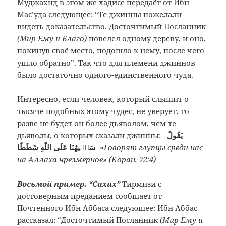
Муджахид в этом же хадисе передаёт от Ибн
Мас’уда следующее: “Те джинны пожелали
видеть доказательство. Досточтимый Посланник
(Мир Ему и Благо)
повелел одному дереву, и оно,
покинув своё место, подошло к нему, после чего
ушло обратно”. Так что для племени джиннов
было достаточно одного-единственного чуда.
Интересно, если человек, который слышит о
тысяче подобных этому чудес, не уверует, то
разве не будет он более дьяволом, чем те
дьяволы, о которых сказали джинны:
يَقُولُ
سَفٖيهُنَا عَلَى اللّٰهِ شَطَطًا «
Говорят глупцы среди нас
на Аллаха чрезмерное» (Коран, 72:4)
Восьмой пример.
“Сахих”
Тирмизи с
достоверным преданием сообщает от
Почтенного Ибн Аббаса следующее: Ибн Аббас
рассказал: “Досточтимый Посланник
(Мир Ему и