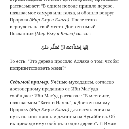
рассказывает: “В одном походе пришло дерево,
называемое самура или талха, и обошло вокруг
Пророка
(Мир Ему и Благо)
. После этого
вернулось на своё место. Досточтимый
Посланник
(Мир Ему и Благо)
сказал:
اِنَّهَا اِسْتَاْذَنَتْ اَنْ تُسَلِّمَ عَلَىَّ
То есть: “Это дерево просило Аллаха о том, чтобы
поприветствовать меня?”
Седьмой пример.
Учёные-мухаддисы, согласно
достоверному преданию от Ибн Мас’уда
сообщают: Ибн Мас’уд рассказал: “В местечке,
называемом “Батн-и Нахль”, к Досточтимому
Пророку
(Мир Ему и Благо)
для вступления на
путь истины пришли джинны из Нусайбина. Об
их приходе ему сообщило одно дерево”. И Имам