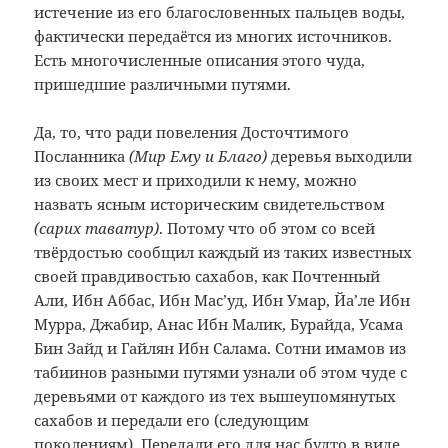
истечение из его благословенных пальцев воды,
фактически передаётся из многих источников.
Есть многочисленные описания этого чуда,
пришедшие различными путями.
Да, то, что ради повеления Досточтимого
Посланника
(Мир Ему и Благо)
деревья выходили
из своих мест и приходили к нему, можно
назвать ясным историческим свидетельством
(сарих таватур)
. Потому что об этом со всей
твёрдостью сообщил каждый из таких известных
своей правдивостью сахабов, как Почтенный
Али, Ибн Аббас, Ибн Мас’уд, Ибн Умар, Йа’ле Ибн
Мурра, Джабир, Анас Ибн Малик, Бурайда, Усама
Бин Зайд и Гайлян Ибн Салама. Сотни имамов из
табиинов разными путями узнали об этом чуде с
деревьями от каждого из тех вышеупомянутых
сахабов и передали его (следующим
поколениям). Передали его для нас будто в виде