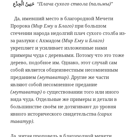
حَنِينُ الْجِذْعِ
“Плача сухого ствола (пальмы)”
Да, имевший место в благородной Мечети
Пророка
(Мир Ему и Благо)
при большом
стечении народа недолгий плач сухого столба из-
за разлуки с Ахмадом
(Мир Ему и Благо)
укрепляет и усиливает изложенные нами
примеры чуда с деревьями. Потому что это тоже
дерево, подобное им. Однако, этот случай сам
собой является общеизвестным несомненным
преданием
(мутаватир)
. Другие же части
являют собой несомненное предание
(мутаватир)
о существовании того или иного
вида чуда. Отдельные же примеры и детали в
большинстве своём не дотягивают до уровня
явного исторического свидетельства
(сарих
таватур)
.
Да, читая проповедь в благородной мечети,