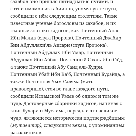
сахабов оно пришло пятнадцатью путями, и
сотни имамов из табиинов, упомянув те пути,
сообщили о нём следующим столетиям. Такие
известные ученые богословы из сахабов, и их
главные знатоки хадисов, как Почтенный Анас
Ибн Малик (слуга Пророка), Почтенный Джабир
Бин Абдуллахи’ль Ансари (слуга Пророка),
Почтенный Абдуллах Ибн Умар, Почтенный
Абдуллах Ибн Аббас, Почтенный Сахль Ибн Са’д,
а также Почтенный Абу Саид аль-Худри,
Почтенный Убай Ибн Ка’б, Почтенный Бурайда, а
также Почтенная Умм Саляма (мать
правоверных), стоя во главе каждого пути,
сообщили Исламской Умме об одном и том же
чуде. Достоверные сборники хадисов, начиная с
книг Бухари и Муслима, передали это великое
чудо, являющееся исторически подтверждённым
(мутаватир)
, следующим векам, с упоминанием
рассказчиков.