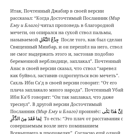
Итак, Почтенный Джабир в своей версии
рассказал: “Когда Досточтимый Посланник
(Мир
Ему и Благо)
читал проповедь в благородной
мечети, он опирался на сухой ствол пальмы,
называемой
جِذْعُ النَّخْلِ
После того, как был сделан
Священный Минбар, и он перешёл на него, ствол
не смог выдержать этого и, застонав подобно
беременной верблюдице, заплакал”. Почтенный
Анас в своей версии сказал, что ствол “заревел
как буйвол, заставив содрогнуться всю мечеть”.
Сахль Ибн Са’д в своей версии говорит: “От его
плача заплакало много народа”. Почтенный Убай
Ибн Ка’б говорит: “Он так заплакал, что даже
треснул”. В другой версии Досточтимый
Посланник
(Мир Ему и Благо)
произнёс:
اِنَّ هٰذَا بَكٰى
لِمَا فَقَدَ مِنَ الذِّكْرِ
То есть: “Это плач от расставания с
совершаемым возле него поминанием
Всевышнего в проповедях”. Согласно ещё одной