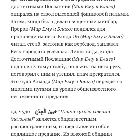
Досточтимый Посланник
(Мир Ему и Благо)
опирался на ствол высохшей финиковой пальмы.
Затем, когда был сделан священный минбар,
Пророк
(Мир Ему и Благо)
поднялся для
проповеди на него. Когда Он
(Мир Ему и Благо)
читал, столб, застонав как верблюд, заплакал.
Весь народ это услышал. Лишь тогда, когда
Досточтимый Посланник
(Мир Ему и Благо)
подошёл к тому столбу, положил на него руку,
поговорил с ним и утешил, плач прекратился.
Это чудо Ахмада
(Мир Ему и Благо)
передаётся
многими путями на уровне общеизвестного
несомненного предания.
Да, чудо
حَنِينُ الْجِذْعِ
“Плача сухого ствола
(пальмы)”
является общеизвестным,
распространённым, и представляет собой
подлинное предание. Из высокой общины