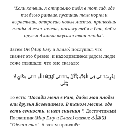
“Если хочешь, я отправлю тебя в тот сад, где
ты было раньше, пустишь там корни и
вырастешь, откроешь новые листья, принесёшь
плоды. А если хочешь, посажу тебя в Раю, дабы
друзья Аллаха вкусили твои плоды”.
Затем Он
(Мир Ему и Благо)
послушал, что
скажет это бревно; и находившиеся рядом люди
тоже слышали, что оно сказало:
اِغْرِسْنٖى فِى الْجَنَّةِ يَاْكُلُ مِنّٖى اَوْلِيَاءُ اللّٰهِ فٖى مَكَانٍ لَا
يَبْلٰى
То есть:
“Посади меня в Раю, дабы мои плоды
ели друзья Всевышнего. В таком месте, где
есть вечность, и нет гниения ”.
Досточтимый
Посланник
(Мир Ему и Благо)
сказал:
قَدْ فَعَلْتُ
“Сделал так”
А затем произнёс: