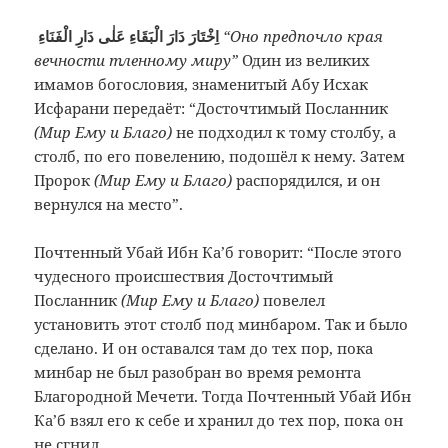
اِخْتَارَ دَارَ الْبَقَاءِ عَلٰى دَارِ الْفَنَاءِ
“Оно предпочло края
вечности тленному миру”
Один из великих
имамов богословия, знаменитый Абу Исхак
Исфарани передаёт: “Досточтимый Посланник
(Мир Ему и Благо)
не подходил к тому столбу, а
столб, по его повелению, подошёл к нему. Затем
Пророк
(Мир Ему и Благо)
распорядился, и он
вернулся на место”.
Почтенный Убай Ибн Ка’б говорит: “После этого
чудесного происшествия Досточтимый
Посланник
(Мир Ему и Благо)
повелел
установить этот столб под минбаром. Так и было
сделано. И он оставался там до тех пор, пока
минбар не был разобран во время ремонта
Благородной Мечети. Тогда Почтенный Убай Ибн
Ка’б взял его к себе и хранил до тех пор, пока он
не сгнил.