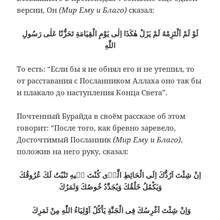
версии, Он
(Мир Ему и Благо)
сказал:
لَوْ لَمْ اَلْتَزِمْهُ لَمْ يَزَلْ هٰكَذَا اِلٰى يَوْمِ الْقِيَامَةِ تَحَزُّنًا عَلٰى رَسُولِ
اللّٰهِ
То есть: “Если бы я не обнял его и не утешил, то
от расставания с Посланником Аллаха оно так бы
и плакало до наступления Конца Света”.
Почтенный Бурайда в своём рассказе об этом
говорит: “После того, как бревно заревело,
Досточтимый Посланник
(Мир Ему и Благо)
,
положив на него руку, сказал:
اِنْ شِئْتَ اَرُدُّكَ اِلَى الْحَائِطِ الَّذٖى كُنْتَ فٖيهِ تَنْبُتُ لَكَ عُرُوقُكَ
وَيَكْمُلُ خَلْقُكَ وَيُجَدَّدُ خُوصُكَ وَثَمَرُكَ
وَاِنْ شِئْتَ اَغْرِسُكَ فِى الْجَنَّةِ يَاْكُلُ اَوْلِيَاءُ اللّٰهِ مِنْ ثَمَرِكَ