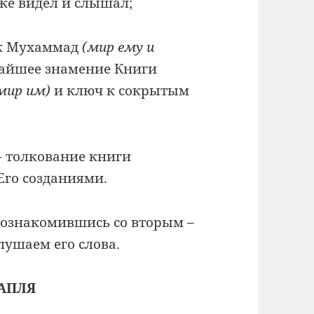
же видел и слышал;
к Мухаммад
(мир ему и
чайшее знамение Книги
мир им)
и ключ к сокрытым
– толкование книги
Его созданиями.
 ознакомившись со вторым –
лушаем его слова.
АПЛЯ