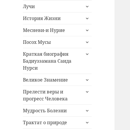
раскрыть
меню
Лучи
дочернее
раскрыть
меню
История Жизни
дочернее
раскрыть
меню
Месневи-и Нурие
дочернее
раскрыть
меню
Посох Мусы
дочернее
раскрыть
меню
Краткая биография
дочернее
Бадиуззамана Саида
меню
Нурси
раскрыть
Великое Знамение
дочернее
раскрыть
меню
Прелести веры и
дочернее
прогресс Человека
меню
раскрыть
Мудрость Болезни
дочернее
раскрыть
меню
Трактат о природе
дочернее