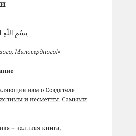
ли
بِسْمِ اللّٰهِ 
ого, Милосердного!»
ание
являющие нам о Создателе
числимы и несметны. Самыми
ная – великая книга,