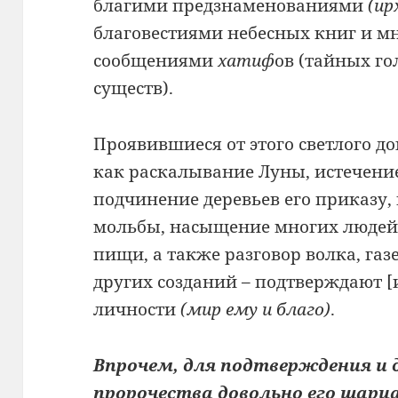
благими предзнаменованиями
(ир
благовестиями небесных книг и 
сообщениями
хатиф
ов (тайных г
существ).
Проявившиеся от этого светлого до
как раскалывание Луны, истечение
подчинение деревьев его приказу,
мольбы, насыщение многих людей
пищи, а также разговор волка, газ
других созданий – подтверждают [
личности
(мир ему и благо)
.
Впрочем, для подтверждения и 
пророчества довольно его шар