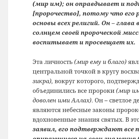
(мир им); он оправдывает и по
[пророчество], потому что его 
основы всех религий. Он – глава 
солнцем своей пророческой мис
воспитывает и просвещает их.
Эта личность
(мир ему и благо)
явл
центральной точкой в кругу восх
зикра),
вокруг которого, подтвержд
объединились
все пророки
(мир и
доволен ими Аллах)
. Он
–
светлое д
являются небесные законы проро
вдохновенные знания святых. В эт
заявил, его подтверждают все п
опирающиеся на свои знамения (