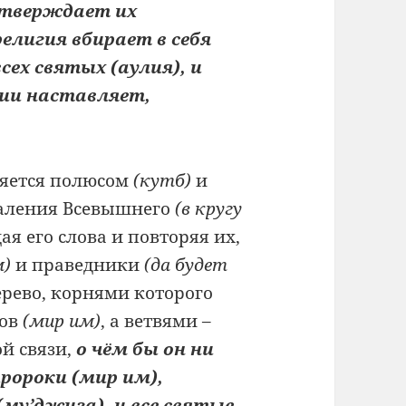
дтверждает их
религия вбирает в себя
всех святых (аулия), и
сии наставляет,
яется полюсом
(кутб)
и
валения Всевышнего
(в кругу
ая его слова и повторяя их,
м)
и праведники
(да будет
ерево, корнями которого
ков
(мир им)
, а ветвями –
ой связи,
о чём бы он ни
ророки (мир им),
му’джиза), и все святые,