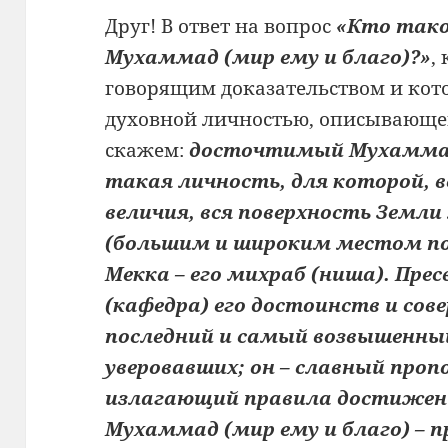
Друг! В ответ на вопрос
«Кто так
Мухаммад (мир ему и благо)?»
,
говорящим доказательством и кот
духовной личностью, описывающе
скажем:
досточтимый Мухаммад 
такая личность, для которой, в
величия, вся поверхность Земл
(большим и широким местом по
Мекка – его михраб (ниша). Пре
(кафедра) его достоинств и сов
последний и самый возвышенн
уверовавших; он – славный пропо
излагающий правила достижени
Мухаммад (мир ему и благо) – п