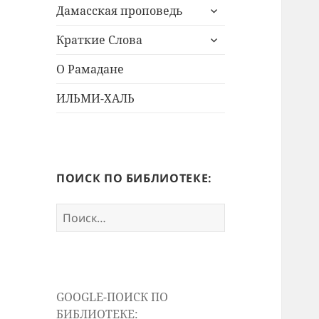
раскрыть
меню
Дамасская проповедь
дочернее
раскрыть
меню
Краткие Слова
дочернее
меню
О Рамадане
ИЛЬМИ-ХАЛЬ
ПОИСК ПО БИБЛИОТЕКЕ:
Найти:
GOOGLE-ПОИСК ПО
БИБЛИОТЕКЕ: