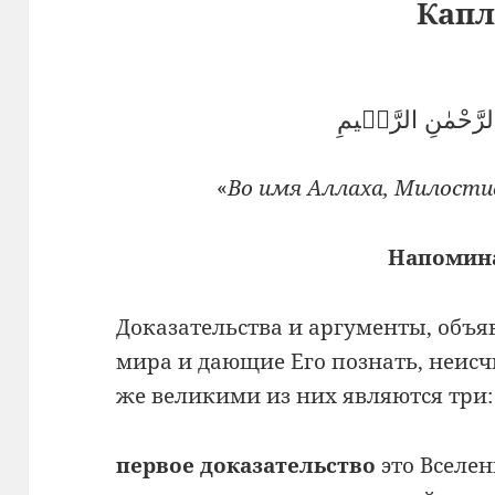
Кап
الرَّحْمٰنِ الرَّحٖيمِ
«
Во имя Аллаха, Милостив
Напомин
Доказательства и аргументы, объ
мира и дающие Его познать, неис
же великими из них являются три:
первое доказательство
это Вселен