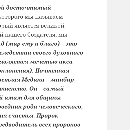
ой досточтимый
 которого мы называем
орый является великой
й нашего Создателя, мы
(мир ему и благо) – это
следствии своего духовного
и является мечетью акса
клонения). Почтенная
светлая Медина – минбар
ершенств. Он – самый
ый имам для общины
ведник рода человеческого,
я счастья. Пророк
редводитель всех пророков