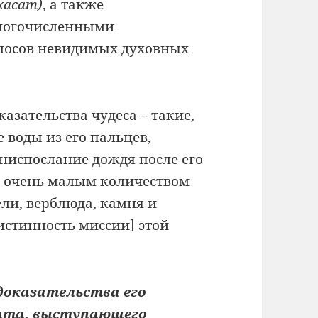
хасат)
, а также
многочисленными
олосов невидимых духовных
казательства чудеса – такие,
 воды из его пальцев,
 ниспослание дождя после его
 очень малым количеством
ели, верблюда, камня и
истинность миссии] этой
доказательства его
иата, выступающего