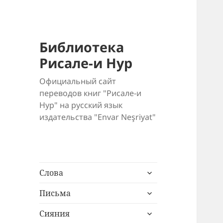
Библиотека
Рисале-и Нур
Официальный сайт
переводов книг "Рисале-и
Нур" на русский язык
издательства "Envar Neşriyat"
раскрыть
Слова
дочернее
раскрыть
меню
Письма
дочернее
раскрыть
меню
Сияния
дочернее