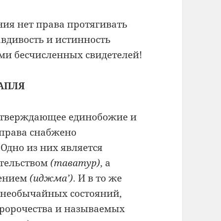
ения нет права протягивать
вдивость и истинность
ми бесчисленных свидетелей!
АПЛЯ
, утверждающее единобожие и
справа снабжено
 Одно из них является
тельством
(таватур)
, а
дением
(иджма’)
. И в то же
 необычайных состояний,
ророчества и называемых