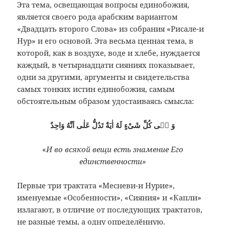
Эта тема, освещающая вопросы единобожия,
является своего рода арабским вариантом
«Двадцать второго Слова» из собрания «Рисале-и
Нур» и его основой. Эта весьма ценная тема, в
которой, как в воздухе, воде и хлебе, нуждается
каждый, в четырнадцати сияниях показывает,
одни за другими, аргументы и свидетельства
самых тонких истин единобожия, самым
обстоятельным образом удостаиваясь смысла:
وَ فٖى كُلِّ شَىْءٍ لَهُ اٰيَةٌ تَدُلُّ عَلٰى اَنَّهُ وَاحِدٌ
«
И во всякой вещи есть знамение Его
единственности»
Первые три трактата «Месневи-и Нурие»,
именуемые «Особенности», «Сияния» и «Капли»
излагают, в отличие от последующих трактатов,
не разные темы, а одну определённую.