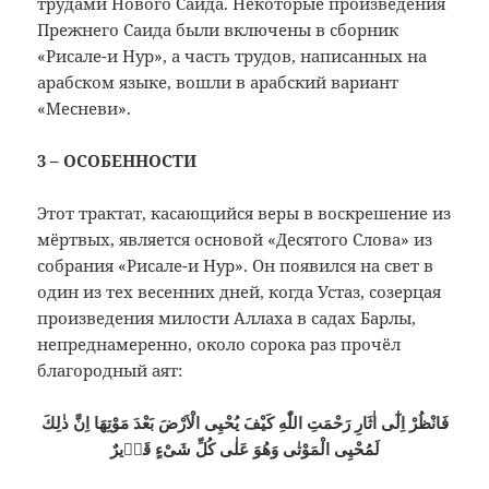
трудами Нового Саида. Некоторые произведения
Прежнего Саида были включены в сборник
«Рисале-и Нур», а часть трудов, написанных на
арабском языке, вошли в арабский вариант
«Месневи».
3 – ОСОБЕННОСТИ
Этот трактат, касающийся веры в воскрешение из
мёртвых, является основой «Десятого Слова» из
собрания «Рисале-и Нур». Он появился на свет в
один из тех весенних дней, когда Устаз, созерцая
произведения милости Аллаха в садах Барлы,
непреднамеренно, около сорока раз прочёл
благородный аят:
فَانْظُرْ اِلٰٓى اٰثَارِ رَحْمَتِ اللّٰهِ كَيْفَ يُحْيِى الْاَرْضَ بَعْدَ مَوْتِهَا اِنَّ ذٰلِكَ
لَمُحْيِى الْمَوْتٰى وَهُوَ عَلٰى كُلِّ شَىْءٍ قَدٖيرٌ