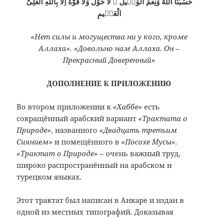
حَسْبُنَا اللّٰهُ وَنِعْمَ الْوَكٖيلُ ۞ لَا حَوْلَ وَلَا قُوَّةَ اِلَّا بِاللّٰهِ الْعَلِىِّ
الْعَظٖيمِ
«Нет силы и могущества ни у кого, кроме
Аллаха». «Довольно нам Аллаха. Он –
Прекрасный Доверенный»
ДОПОЛНЕНИЕ
К ПРИЛОЖЕНИЮ
Во втором приложении к
«Хаббе»
есть
сокращённый арабский вариант
«Трактата о
Природе»
, названного
«Двадцать третьим
Сиянием»
и помещённого в
«Посохе Мусы»
.
«Трактат о Природе»
– очень важный труд,
широко распространённый на арабском и
турецком языках.
Этот трактат был написан в Анкаре и издан в
одной из местных типографий. Доказывая