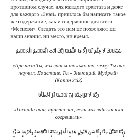
противном случае, для каждого трактата и даже
для каждого «Знай» пришлось бы написать такое
же содержание, как и содержание для всего
«Месневи». Следать это нам не позволяют ни
на
ши знания, ни место, ни время.
سُبْحَانَكَ لَا عِلْمَ لَنَٓا اِلَّا مَا عَلَّمْتَنَٓا اِنَّكَ اَنْتَ الْعَلٖيمُ الْحَكٖيمُ
«Пречист Ты, мы знаем только то, чему Т
ы нас
научил. Поистине, Ты – Знающий, Мудрый»
(Коран 2:32)
رَبَّنَا لَا تُؤَاخِذْنَٓا اِنْ نَسٖينَٓا اَوْ اَخْطَاْنَا
«Господи наш, прости нас, если мы забыли или
согрешили»
رَبَّنَا تَقَبَّلْ مِنَّا بِاَحْسَنِ قَبُولٍ هٰذِهِ الْفِهْرِسْتَةَ النَّاقِصَةَ بِحُرْمَةِ سَيِّدِ