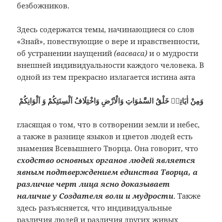
безбожников.
Здесь содержатся темы, начинающиеся со слов
«Знай», повествующие о вере и нравственности,
об устранении наущений
(васваса)
и о мудрости
внешней индивидуальности каждого человека. В
одной из тем прек
расно излагается истина аята
وَمِنْ اٰيَاتِهٖ خَلْقُ السَّمٰوَاتِ وَالْاَرْضِ وَاخْتِلَافُ اَلْسِنَتِكُمْ وَ اَلْوَانِكُمْ
гласящая о том, что в сотворении земли и небес,
а также в разнице языков и цветов людей есть
знамения Всевышнего Творца. Она говорит, что
сходство основных органов людей является
явным подтверждением единства Творца, а
различие черт лица ясно доказывает
наличие у Создателя воли и мудрости
. Также
здесь разъясняется, что индивидуальные
различия людей и различия других живых