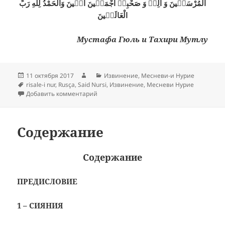
الْمُرْسَلٖينَ وَ اٰلِهٖ وَ صَحْبِهٖ اَجْمَعٖينَ اٰمٖينَ وَالْحَمْدُ لِلّٰهِ رَبِّ
الْعَالَمٖينَ
Мустафа Гюль и Тахири Мутлу
Опубликовано
Автор
Рубрики
11 октября 2017
Извинение
,
Месневи-и Нурие
Метки
risale-i nur
,
Rusça
,
Said Nursi
,
Извинение
,
Месневи Нурие
к записи Извинение
Добавить комментарий
Содержание
Содержание
ПРЕДИСЛОВИЕ
1 – СИЯНИЯ