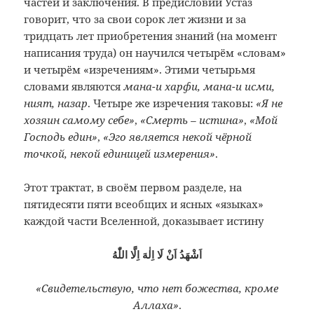
частей и заключения. В предисловии Устаз
говорит, что за свои сорок лет жизни и за
тридцать лет приобретения знаний (на момент
написания труда) он научился четырём «словам»
и четырём «
изречениям»
. Этими четырьмя
словами являются
мана-и харфи, мана-и исми,
ният, назар
. Четыре же изречения таковы:
«
Я не
хозяин самому себе»
,
«Смерть – истина»
,
«
Мой
Господь един»
,
«
Эго является некой чёрной
точкой, некой единицей измерения»
.
Этот трактат, в своём первом разделе, на
пятидесяти пяти всеобщих и ясных «языках»
каждой части Вселенной, доказывает истину
اَشْهَدُ اَنْ لَا اِلٰهَ اِلَّا اللّٰهُ
«Свидетельствую, что нет божества, кроме
Аллаха»
.