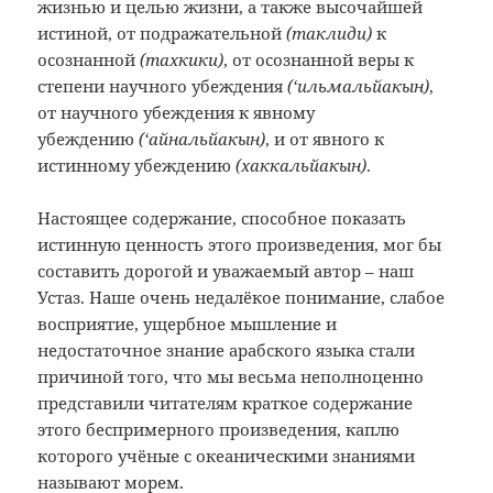
жизнью и целью жизни, а также высочайшей
истиной, от подражательной
(таклиди)
к
осознанной
(тахкики)
, от осознанной веры к
степени научного убеждения
(‘
ильмальйакын
)
,
от научного убеждения к явному
убеждению
(‘
айнальйакын)
,
и от явного к
истинному убеждению
(
хаккальйакын
)
.
Настоящее содержание, способное показать
истинную ценность этого произведения, мог бы
составить дорогой и уважаемый автор – наш
Устаз. Наше очень недалёкое понимание, слабое
восприятие, ущербное мышление и
недостаточное знание арабского языка стали
причиной того, что мы весьма неполноценно
представили читателям краткое содержание
этого беспримерного произведения, каплю
которого учёные с океаническими знаниями
называют морем.