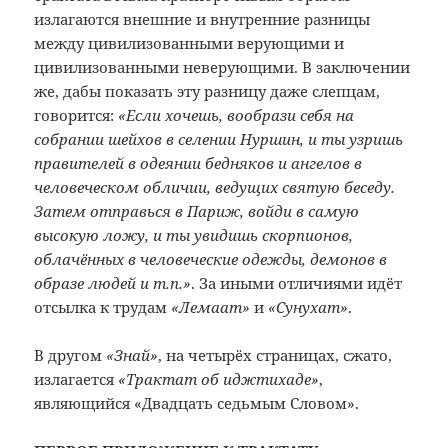
излагаются внешние и внутренние разницы
между цивилизованными верующими и
цивилизованными неверующими. В заключении
же, дабы показать эту разницу даже слепцам,
говорится:
«Если хочешь, вообрази себя на
собрании шейхов в селении Нуршин, и ты узришь
правителей в одеянии бедняков и ангелов в
человеческом обличии, ведущих святую беседу.
Затем отправься в Париж, войди в самую
высокую ложу, и ты увидишь скорпионов,
облачённых в человеческие одежды, демонов в
образе людей и т.п.»
. За иными отличиями идёт
отсылка к трудам
«Лемаат»
и
«Сунухат»
.
В другом
«Знай»
, на четырёх страницах, сжато,
излагается
«Трактат об иджтихаде»
,
являющийся «Двадцать седьмым Словом».