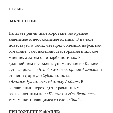
ОТЗЫВ
ЗАКЛЮЧЕНИЕ
Излагает различные короткие, но крайне
значимые и необходимые истины. В начале
повествует о таких четырёх болезнях нафса, как
отчаяние,
самонадеянность
, гордыня и плохое
мнение, а затем о четырёх истинах. В
дальнейшем изложены упомянутые в «Капле»
суть формулы
«Нет божества, кроме Аллаха»
и
степени формул
«Субханаллах»
,
«Альхамдулиллах»
,
«Аллаху Акбар»
. В
заключении переходит к различным,
озаглавленным как
«Пункт»
и
«Особенность»
,
темам, начинающимся со слов
«Знай»
.
ПРИЛОЖЕНИЕ К «КАПЛЕ»