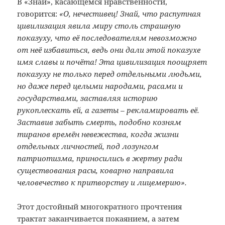
В «Знай», касающемся нравственности,
говорится:
«О, нечестивец! Знай, что распутная
цивилизация явила миру столь страшную
показуху, что её последователям невозможно
от неё избавиться, ведь они дали этой показухе
имя славы и почёта! Эта цивилизация поощряет
показуху не только перед отдельными людьми,
но даже перед целыми народами, расами и
государствами, заставляя историю
рукоплескать ей, а газеты – рекламировать её.
Заставив забыть смерть, подобно козням
тиранов времён невежества, когда жизни
отдельных личностей, под лозунгом
патриотизма, приносились в жертву ради
существования расы, коварно направила
человечество к притворству и лицемерию».
Этот достойный многократного прочтения
трактат заканчивается покаянием, а затем