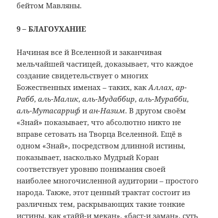
бейтом Мавляны.
9 – БЛАГОУХАНИЕ
Начиная все
й Вселенной и заканчивая
мельчайшей частицей, доказывает, что каждое
создание свидетельствует о многих
Божественных именах – таких, как
Аллах
,
ар-
Рабб
,
аль-Малик
,
аль-Мудаббир
,
аль-Мурабби
,
аль-Мутасарриф
и
ан-Назим
. В другом своём
«Знай» показывает, что абсолютно никто не
вправе сетовать на Творца Вселенной. Ещё в
одном «Знай», посредством длинной истины,
показывает, насколько Мудрый Коран
соответствует уровню понимания своей
наиболее многочисленной аудитории – простого
народа. Также, этот ценный трактат состоит из
различных тем, раскрывающих такие тонкие
истины, как «тайй-и мекан», «баст-и заман», суть