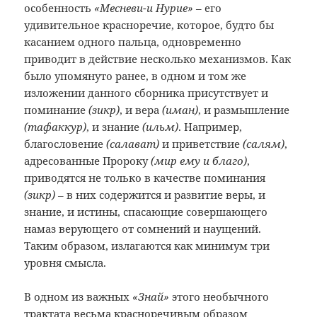
особенность
«Месневи-и Нурие»
– его
удивительное красноречие, которое, будто бы
касанием одного пальца, одновременно
приводит в действие несколько механизмов. Как
было упомянуто ранее, в одном и том же
изложении данного сборника присутствует и
поминание
(зикр)
, и вера
(иман)
, и размышление
(тафаккур)
, и знание
(ильм)
. Например,
благословение
(салават)
и приветствие
(салям)
,
адресованные Пророку
(мир ему и благо)
,
приводятся не только в качестве поминания
(зикр)
– в них содержится и развитие веры, и
знание, и истины, спасающие совершающего
намаз верующего от сомнений и наущений.
Таким образом, излагаются как минимум три
уровня смысла.
В одном из важных
«Знай»
этого необычного
трактата весьма красноречивым образом