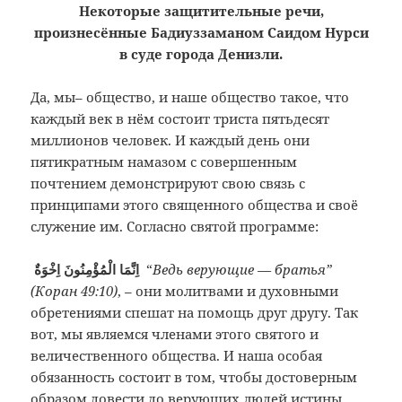
Некоторые защитительные речи,
произнесённые Бадиуззаманом Саидом Нурси
в суде города Денизли.
Да, мы– общество, и наше общество такое, что
каждый век в нём состоит триста пятьдесят
миллионов человек. И каждый день они
пятикратным намазом с совершенным
почтением демонстрируют свою связь с
принципами этого священного общества и своё
служение им. Согласно святой программе:
اِنَّمَا الْمُؤْمِنُونَ اِخْوَةٌ
“
Ведь верующие — братья”
(Коран 49:10)
, – они молитвами и духовными
обретениями спешат на помощь друг другу. Так
вот, мы являемся членами этого святого и
величественного общества. И наша особая
обязанность состоит в том, чтобы достоверным
образом довести до верующих людей истины