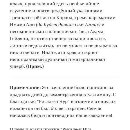
краях, проделавший здесь необычайное
служение и подтверждённый указаниями
тридцати трёх аятов Корана, тремя караматами
Имама Али
(да будет доволен им Аллах)
и
несомненными сообщениями Гавса Азама
Гейляни, не ответственен за наши простые,
личные недостатки, он не может и не должен за
них отвечать. Иначе, эти края потерпят
непоправимый духовный и материальный
ущерб.
(Прим.
)
Примечание:
Это заявление было написано за
двадцать
дней до землетрясения в Кастамону. С
благодатью “Рисале-и Нур” в отличии
от других
вилайетов он был более
сохранён. Сейчас
началась беда и
подтвердила наше заявление!
Планы и атаки против “Рисале-и Нур,