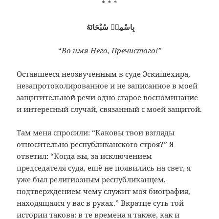
* * *
بِاسْمِهٖ سُبْحَانَهُ
“
Во имя Него, Пречистого!”
Оставшееся неозвученным в суде Эскишехира,
незапротоколированное и не записанное в моей
защитительной речи одно старое воспоминание
и интересный случай, связанный с моей защитой.
Там меня спросили: “Каковы твои взгляды
относительно республиканского строя?” Я
ответил: “Когда вы, за исключением
председателя суда, ещё не появились на свет, я
уже был религиозным республиканцем,
подтверждением чему служит моя биография,
находящаяся у вас в руках.” Вкратце суть той
истории такова: в те времена я также, как и