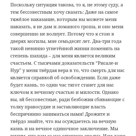
Поскольку ситуация такова, то я, не этому суду, а
тем бессовестным хочу сказать: Даже на самое
тяжёлое наказание, которым вы можете меня
наказать, я не дам и ломаного гроша, и оно меня
совершенно не волнует. Потому что я стою в
дверях могилы, мне семьдесят лет. Два-три года
такой невинно угнетённой жизни поменять на
степень шахида – для меня является великим
счастьем. С тысячами доказательств “Рисале-и
Нур” у меня твёрдая вера в то, что смерть для нас
является справкой об освобождении. Если даже
будет казнь, то один час тягот станет для нас
ключом к вечному счастью и милости. Однако
вы, эй бессовестные, ради безбожия сбивающие с
толку правосудие и заставляющие власть
беспричинно заниматься нами! Дрожите и
твёрдо знайте, что вы осуждаетесь на вечную
казнь и на вечное одиночное заключение. Мы
видим, что вам за нас отмщено сполна. Нам даже