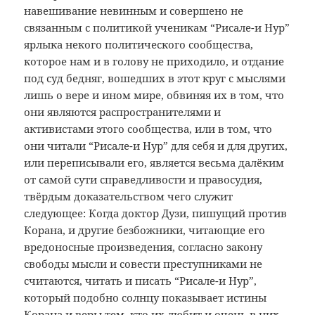
навешивание невинным и совершено не
связанным с политикой ученикам “Рисале-и Нур”
ярлыка некого политического сообщества,
которое нам и в голову не приходило, и отдание
под суд бедняг, вошедших в этот круг с мыслями
лишь о вере и ином мире, обвиняя их в том, что
они являются распространителями и
активистами этого сообщества, или в том, что
они читали “Рисале-и Нур” для себя и для других,
или переписывали его, является весьма далёким
от самой сути справедливости и правосудия,
твёрдым доказательством чего служит
следующее: Когда доктор Дузи, пишущий против
Корана, и другие безбожники, читающие его
вредоносные произведения, согласно закону
свободы мысли и совести преступниками не
считаются, читать и писать “Рисале-и Нур”,
который подобно солнцу показывает истины
Корана и веры тем, кто их любит и очень в них