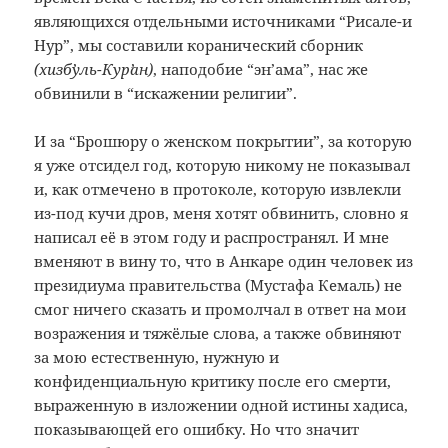
являющихся отдельными источниками “Рисале-и
Нур”, мы составили коранический сборник
(хизбʼуль-Курʼан)
, наподобие “эн’ама”, нас же
обвинили в “искажении религии”.
И за “Брошюру о женском покрытии”, за которую
я уже отсидел год, которую никому не показывал
и, как отмечено в протоколе, которую извлекли
из-под кучи дров, меня хотят обвинить, словно я
написал её в этом году и распространял. И мне
вменяют в вину то, что в Анкаре один человек из
президиума правительства (Мустафа Кемаль) не
смог ничего сказать и промолчал в ответ на мои
возражения и тяжёлые слова, а также обвиняют
за мою естественную, нужную и
конфиденциальную критику после его смерти,
выраженную в изложении одной истины хадиса,
показывающей его ошибку. Но что значит