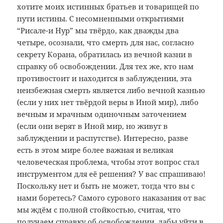
хотите моих истинных братьев и товарищей по
пути истины. С несомненными открытиями
“Рисале-и Нур” мы твёрдо, как дважды два
четыре, осознали, что смерть для нас, согласно
секрету Корана, обратилась из вечной казни в
справку об освобождении. Для тех же, кто нам
противостоит и находится в заблуждении, эта
неизбежная смерть является либо вечной казнью
(если у них нет твёрдой веры в Иной мир), либо
вечным и мрачным одиночным заточением
(если они верят в Иной мир, но живут в
заблуждении и распутстве). Интересно, разве
есть в этом мире более важная и великая
человеческая проблема, чтобы этот вопрос стал
инструментом для её решения? У вас спрашиваю!
Поскольку нет и быть не может, тогда что вы с
нами боретесь? Самого сурового наказания от вас
мы ждём с полной стойкостью, считая, что
получаем справку об освобождении, дабы уйти в