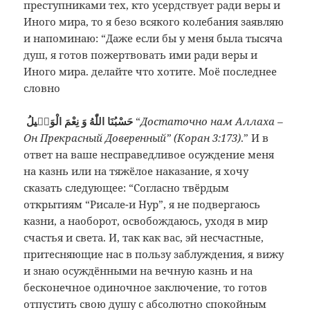
преступниками тех, кто усердствует ради веры и
Иного мира, то я безо всякого колебания заявляю
и напоминаю: “Даже если бы у меня была тысяча
душ, я готов пожертвовать ими ради веры и
Иного мира. делайте что хотите. Моё последнее
словно
حَسْبُنَا اللّٰهُ وَ نِعْمَ الْوَكٖيلُ
“
Достаточно нам Аллаха –
Он Прекрасный Доверенный” (Коран 3:173)
.” И в
ответ на ваше несправедливое осуждение меня
на казнь или на тяжёлое наказание, я хочу
сказать следующее: “Согласно твёрдым
открытиям “Рисале-и Нур”, я не подвергаюсь
казни, а наоборот, освобождаюсь, уходя в мир
счастья и света. И, так как вас, эй несчастные,
притесняющие нас в пользу заблуждения, я вижу
и знаю осуждёнными на вечную казнь и на
бесконечное одиночное заключение, то готов
отпустить свою душу с абсолютно спокойным