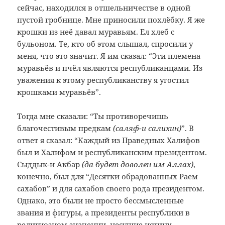
сейчас, находился в отшельничестве в одной
пустой гробнице. Мне приносили похлёбку. Я же
крошки из неё давал муравьям. Ел хлеб с
бульоном. Те, кто об этом слышал, спросили у
меня, что это значит. Я им сказал: “Эти племена
муравьёв и пчёл являются республиканцами. Из
уважения к этому республиканству я угостил
крошками муравьёв”.
Тогда мне сказали: “Ты противоречишь
благочестивым предкам
(саляф-и салихин)
”. В
ответ я сказал: “Каждый из Праведных Халифов
был и Халифом и республиканским президентом.
Сыддык-и Акбар
(да будет доволен им Аллах)
,
конечно, был для “Десятки обрадованных Раем
сахабов” и для сахабов своего рода президентом.
Однако, это были не просто бессмысленные
звания и фигуры, а президенты республики в
религиозном значении, несущие истину