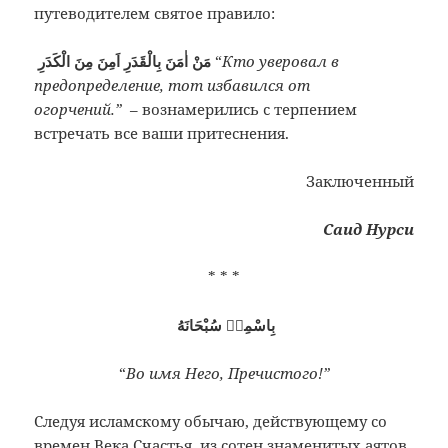
путеводителем святое правило:
مَنْ اٰمَنَ بِالْقَدَرِ اَمِنَ مِنَ الْكَدَرِ
“
Кто уверовал в
предопределение, тот избавился от
огорчений.”
– вознамерились с терпением
встречать все ваши притеснения.
Заключенный
Саид Нурси
* * *
بِاسْمِهٖ سُبْحَانَهُ
“
Во имя Него, Пречистого!”
Следуя исламскому обычаю, действующему со
времен Века Счастья, из сотен знаменитых аятов,