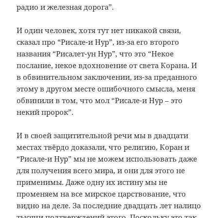
радио и железная дорога”.
И один человек, хотя тут нет никакой связи,
сказал про “Рисале-и Нур”, из-за его второго
названия “Рисалет-ун Нур”, что это “Некое
послание, некое вдохновение от света Корана. И
в обвинительном заключении, из-за преданного
этому в другом месте ошибочного смысла, меня
обвинили в том, что мол “Рисале-и Нур – это
некий пророк”.
И в своей защитительной речи мы в двадцати
местах твёрдо доказали, что религию, Коран и
“Рисале-и Нур” мы не можем использовать даже
для получения всего мира, и они для этого не
применимы. Даже одну их истину мы не
променяем на все мирское царствование, что
видно на деле. За последние двадцать лет налицо
тысячи подтверждений этого. Поскольку это так,