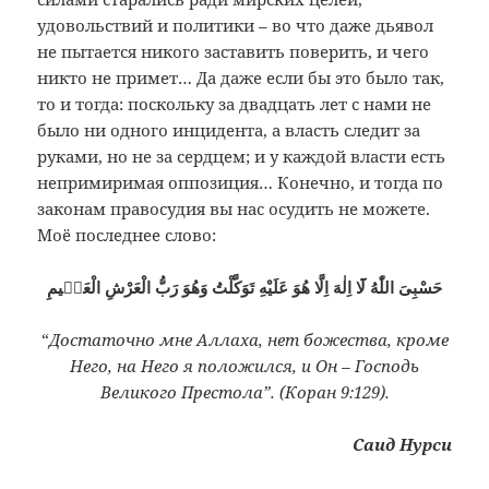
удовольствий и политики – во что даже дьявол
не пытается никого заставить поверить, и чего
никто не примет… Да даже если бы это было так,
то и тогда: поскольку за двадцать лет с нами не
было ни одного инцидента, а власть следит за
руками, но не за сердцем; и у каждой власти есть
непримиримая оппозиция… Конечно, и тогда по
законам правосудия вы нас осудить не можете.
Моё последнее слово:
حَسْبِىَ اللّٰهُ لَٓا اِلٰهَ اِلَّا هُوَ عَلَيْهِ تَوَكَّلْتُ وَهُوَ رَبُّ الْعَرْشِ الْعَظٖيمِ
“
Достаточно мне Аллаха, нет божества, кроме
Него, на Него я положился, и Он – Господь
Великого Престола”. (Коран 9:129).
Саид Нурси