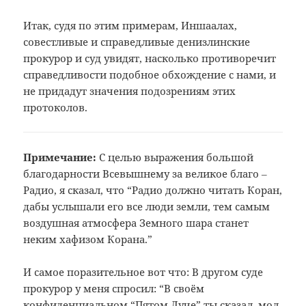
Итак, судя по этим примерам, Иншаалах,
совестливые и справедливые денизлинские
прокурор и суд увидят, насколько противоречит
справедливости подобное обхождение с нами, и
не придадут значения подозрениям этих
протоколов.
Примечание:
С целью выражения большой
благодарности
Всевышнему за великое благо ‒
Радио,
я сказал, что “Радио должно читать
Коран,
дабы услышали его все люди земли,
тем самым
воздушная атмосфера Земного
шара станет
неким хафизом Корана.”
И самое поразительное вот что: В другом суде
прокурор у меня спросил: “В своём
конфиденциальном “Пятом Луче” ты сказал, мол