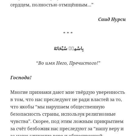
сердцем, полностью отмщённым…”
Саид Нурси
* * *
بِاسْمِهٖ سُبْحَانَهُ
“
Во имя Него, Пречистого!”
Господа!
Многие признаки дают мне твёрдую уверенность
в том, что нас преследуют не ради властей за то,
что якобы “мы нарушаем общественную
безопасность страны, используя религиозные
чувства”. Скорее, под этим ложным прикрытием
за счёт безбожия нас преследуют за “нашу веру и
за наше служение вере и общественной