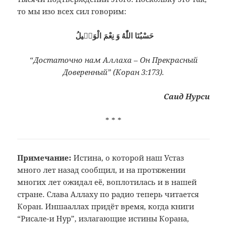
то мы изо всех сил говорим:
حَسْبُنَا اللّٰهُ وَ نِعْمَ الْوَكٖيلُ
“
Достаточно нам Аллаха – Он Прекрасный
Доверенный” (Коран 3:173).
Саид Нурси
* * *
Примечание:
Истина, о которой наш Устаз
много лет
назад сообщил, и на протяжении
многих
лет ожидал её, воплотилась и в нашей
стране. Слава Аллаху по радио теперь
читается
Коран. Иншааллах придёт время,
когда книги
“Рисале-и Нур”, излагающие
истины Корана,