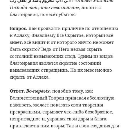
بٖى اَدَبْ مَحْرُومْ بَاشَدْ اَزْ لُطْفِ رَبْ
«Лишён милости
Господа тот, кто невоспитан»
, лишится
благонравия, понесёт убыток.
Вопрос.
Как проявлять приличие по отношению
к Аллаху, Знающему Всё Скрытое, который всё
знает, всё видит и от которого ничто не может
быть скрыто? Ведь от Него нельзя скрыть
состояний вызывающих стыд. Одним из видов
благонравия является скрытие состояний
вызывающих отвращение. Но их невозможно
скрыть от Аллаха.
Ответ.
Во-первых,
подобно тому, как
Величественный Творец придавая абсолютную
важность, желает показать свои творения
прекрасными, скрывает что-либо безобразное,
неприглядное и, украшая свои дары и блага,
привлекает к ним взоры. Так и свои создания для