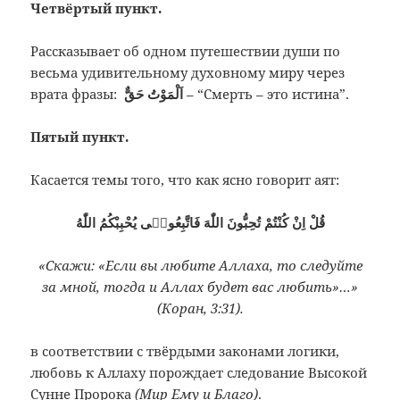
Четвёртый пункт.
Рассказывает об одном путешествии души по
весьма удивительному духовному миру через
врата фразы:
اَلْمَوْتُ حَقٌّ
– “Смерть – это истина”.
Пятый пункт.
Касается темы того, что как ясно говорит аят:
قُلْ اِنْ كُنْتُمْ تُحِبُّونَ اللّٰهَ فَاتَّبِعُونٖى يُحْبِبْكُمُ اللّٰهُ
«Скажи: «Если вы любите Аллаха, то следуйте
за мной, тогда и Аллах будет вас любить»…»
(Коран, 3:31).
в соответствии с твёрдыми законами логики,
любовь к Аллаху порождает следование Высокой
Сунне Пророка
(Мир Ему и Благо)
.