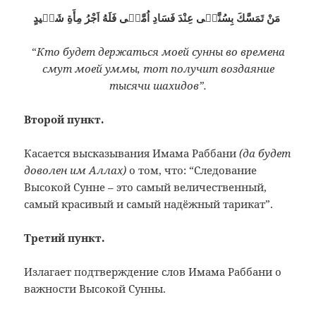
مَنْ تَمَسَّكَ بِسُنَّتٖى عِنْدَ فَسَادِ اُمَّتٖى فَلَهُ اَجْرُ مِأَةِ شَهٖيدٍ
“
Кто будет держаться моей сунны во времена
смут моей уммы, тот получит воздаяние
тысячи шахидов”.
Второй пункт.
Касается высказывания Имама Раббани
(да будет
доволен им Аллах)
о том, что: “Следование
Высокой Сунне – это самый величественный,
самый красивый и самый надёжный тарикат”.
Третий пункт.
Излагает подтверждение слов Имама Раббани о
важности Высокой Сунны.