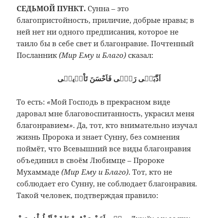
СЕДЬМОЙ ПУНКТ.
Сунна – это
благопристойность, приличие, добрые нравы; в
ней нет ни одного предписания, которое не
таило бы в себе свет и благонравие. Почтенный
Посланник
(Мир Ему и Благо)
сказал:
اَدَّبَنٖى رَبّٖى فَاَحْسَنَ تَاْدٖيبٖى
То есть:
«
Мой Господь в прекрасном виде
даровал мне благовоспитанность, украсил меня
благонравием
»
. Да, тот, кто внимательно изучал
жизнь Пророка и знает Сунну, без сомнения
поймёт, что Всевышний все виды благонравия
объединил в своём Любимце – Пророке
Мухаммаде
(Мир Ему и Благо)
. Тот, кто не
соблюдает его Сунну, не соблюдает благонравия.
Такой человек, подтверждая правило: