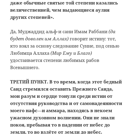
даже обычные святые той степени казались
величественней, чем выдающиеся аулия
других степеней».
Да, Муджаддид альф-и сани Имам Раббани
(да
будет доволен им Аллах)
говорит истину: тот,
кто взял за основу следование Сунне, под сенью
Любимца Аллаха
(Мир Ему и Благо)
удостаивается степени любимых рабов
Всевышнего.
ТРЕТИЙ ПУНКТ. В то время, когда этот бедный
Саид стремился оставить Прежнего Саида,
мои разум и сердце тонули среди истин от
отсутствия руководства и от самонадеянности
моего нафс
—
и аммара, находясь в некоем
ужасном духовном волнении. Они не знали
покоя, пребывая то в падении от небес до
земли, то во взлёте от земли до небес.