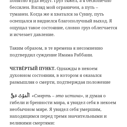
понятно куда ведут. Груз тяжёл, а я бесконечно
бессилен. Взгляд мой ограничен, а путь –
туманен. Когда же я хватался за Сунну, путь
освещался и виднелся благополучный выход. Я
ощущал такое состояние, словно груз облегчается
и исчезает давление.
Таким образом, в те времена я несомненно
подтвердил суждение Имама Раббани.
ЧЕТВЁРТЫЙ ПУНКТ.
Однажды в некоем
духовном состоянии, в котором я оказался
размышляя о смерти, подтверждая положение
اَلْمَوْتُ حَقٌّ
«Смерть – это истина»
, и думая о
гибели и бренности мира, я увидел себя в некоем
необычном мире. Я увидел себя умершим,
находящимся перед тремя значительными и
великими смертями: