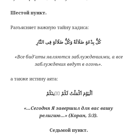
Шестой пункт.
Разъясняет важную тайну хадиса:
كُلُّ بِدْعَةٍ ضَلَالَةٌ وَكُلُّ ضَلَالَةٍ فِى النَّارِ
«Все бид’аты являются заблуждениями, а все
заблуждения ведут в огонь».
а также истину аята:
اَلْيَوْمَ اَكْمَلْتُ لَكُمْ دٖينَكُمْ
«…Сегодня Я завершил для вас вашу
религию…» (Коран, 5:3).
Седьмой пункт.