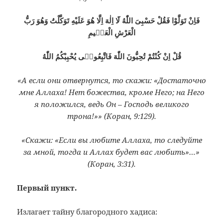
فَاِنْ تَوَلَّوْا فَقُلْ حَسْبِىَ اللّٰهُ لَٓا اِلٰهَ اِلَّا هُوَ عَلَيْهِ تَوَكَّلْتُ وَهُوَ رَبُّ
الْعَرْشِ الْعَظٖيمِ
قُلْ اِنْ كُنْتُمْ تُحِبُّونَ اللّٰهَ فَاتَّبِعُونٖى يُحْبِبْكُمُ اللّٰهُ
«А если они отвернутся, то скажи: «Достаточно
мне Аллаха! Нет божества, кроме Него; на Него
я положился, ведь Он – Господь великого
трона!»» (Коран, 9:129).
«Скажи: «Если вы любите Аллаха, то следуйте
за мной, тогда и Аллах будет вас любить»…»
(Коран, 3:31).
Первый пункт.
Излагает тайну благородного хадиса: