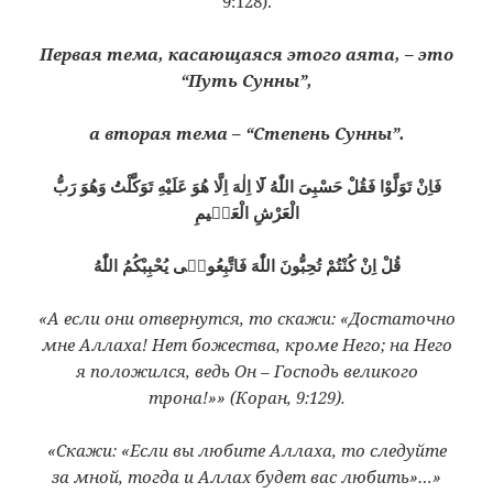
9:128).
Первая тема, касающаяся этого аята, – это
“Путь Сунны”,
а вторая тема – “Степень Сунны”.
فَاِنْ تَوَلَّوْا فَقُلْ حَسْبِىَ اللّٰهُ لَٓا اِلٰهَ اِلَّا هُوَ عَلَيْهِ تَوَكَّلْتُ وَهُوَ رَبُّ
الْعَرْشِ الْعَظٖيمِ
قُلْ اِنْ كُنْتُمْ تُحِبُّونَ اللّٰهَ فَاتَّبِعُونٖى يُحْبِبْكُمُ اللّٰهُ
«А если они отвернутся, то скажи: «Достаточно
мне Аллаха! Нет божества, кроме Него; на Него
я положился, ведь Он – Господь великого
трона!»» (Коран, 9:129).
«Скажи: «Если вы любите Аллаха, то следуйте
за мной, тогда и Аллах будет вас любить»…»