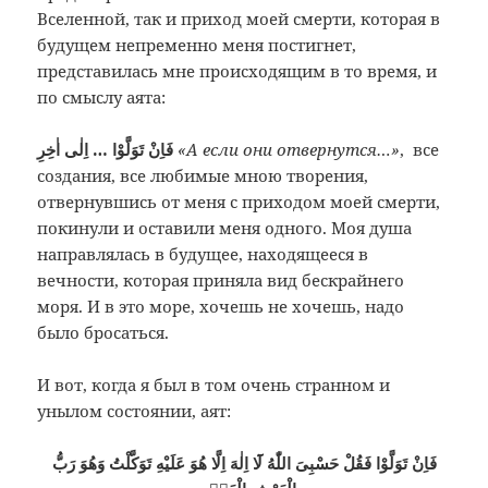
Вселенной, так и приход моей смерти, которая в
будущем непременно меня постигнет,
представилась мне происходящим в то время, и
по смыслу аята:
فَاِنْ تَوَلَّوْا … اِلٰى اٰخِرِ
«А если они отвернутся…»
, все
создания, все любимые мною творения,
отвернувшись от меня с приходом моей смерти,
покинули и оставили меня одного. Моя душа
направлялась в будущее, находящееся в
вечности, которая приняла вид бескрайнего
моря. И в это море, хочешь не хочешь, надо
было бросаться.
И вот, когда я был в том очень странном и
унылом состоянии, аят:
فَاِنْ تَوَلَّوْا فَقُلْ حَسْبِىَ اللّٰهُ لَٓا اِلٰهَ اِلَّا هُوَ عَلَيْهِ تَوَكَّلْتُ وَهُوَ رَبُّ