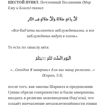
ШЕСТОЙ ПУНКТ.
Почтенный Посланник
(Мир
Ему и Благо)
сказал:
كُلُّ بِدْعَةٍ ضَلَالَةٌ وَكُلُّ ضَلَالَةٍ فِى النَّارِ
«Все бид’аты являются заблуждениями, а все
заблуждения ведут в огонь».
То есть по смыслу аята:
اَلْيَوْمَ اَكْمَلْتُ لَكُمْ دٖينَكُمْ
«…Сегодня Я завершил для вас вашу религию…»
(Коран, 5:3).
после того, как законы Шариата и предписания
Сунны обрели совершенство и были завершены,
вводить в религию нововведения (бид’аты), что
создаёт впечатление неудовлетворённости этими