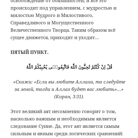
освобождение от обязанностей; и всё это
происходит под управлением, с мудростью и
милостью Мудрого и Милостивого,
Справедливого и Могущественного
Величественного Творца. Таким образом всё
сущее движется, приходит и уходит…
ПЯТЫЙ ПУНКТ.
قُلْ اِنْ كُنْتُمْ تُحِبُّونَ اللّٰهَ فَاتَّبِعُونٖى يُحْبِبْكُمُ اللّٰهُ
«Скажи: «Если вы любите Аллаха, то следуйте
за мной, тогда и Аллах будет вас любить»…»
(Коран, 3:31).
Этот великий аят несомненно говорит о том,
насколько важным и необходимым является
следование Сунне. Да, этот аят является самым
сильным и явным среди логических сравнений: