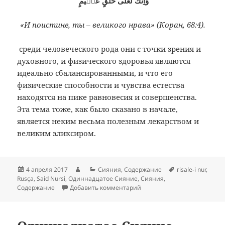
وَاِنَّكَ لَعَلٰى خُلُقٍ عَظٖيمٍ
«И поистине, ты – великого нрава» (Коран, 68:4).
среди человеческого рода они с точки зрения и
духовного, и физического здоровья являются
идеально сбалансированными, и что его
физические способности и чувства естества
находятся на пике равновесия и совершенства.
Эта тема тоже, как было сказано в начале,
является неким весьма полезным лекарством и
великим эликсиром.
Опубликовано
Автор
Рубрики
Метки
4 апреля 2017
Сияния
,
Содержание
risale-i nur
,
Rusça
,
Said Nursi
,
Одиннадцатое Сияние
,
Сияния
,
к записи Содержание: Оди
Содержание
Добавить комментарий