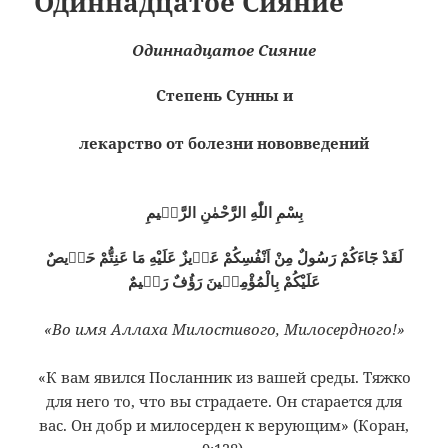
Одиннадцатое Сияние
Одиннадцатое Сияние
Степень Сунны и
лекарство от болезни нововведений
بِسْمِ اللّٰهِ الرَّحْمٰنِ الرَّحٖيمِ
لَقَدْ جَٓاءَكُمْ رَسُولٌ مِنْ اَنْفُسِكُمْ عَزٖيزٌ عَلَيْهِ مَا عَنِتُّمْ حَرٖيصٌ
عَلَيْكُمْ بِالْمُؤْمِنٖينَ رَؤُفٌ رَحٖيمٌ
«Во имя Аллаха Милостивого, Милосердного!»
«К вам явился Посланник из вашей среды. Тяжко
для него то, что вы страдаете. Он старается для
вас. Он добр и милосерден к верующим» (Коран,