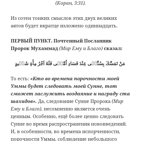
(Коран, 3:31).
Из сотен тонких смыслов этих двух великих
аятов будет вкратце изложено одиннадцать.
ПЕРВЫЙ ПУНКТ. Почтенный Посланник
Пророк Мухаммад
(Мир Ему и Благо)
сказал:
مَنْ تَمَسَّكَ بِسُنَّتٖى عِنْدَ فَسَادِ اُمَّتٖى فَلَهُ اَجْرُ مِأَةِ شَهٖيدٍ
То есть:
«Кто во времена порочности моей
Уммы будет следовать моей Сунне, тот
сможет заслужить воздаяние и награду ста
шахидов».
Да, следование Сунне Пророка
(Мир
Ему и Благо)
, несомненно является очень
ценным. Особенно, ещё более ценно следовать
Сунне во время распространения нововведений.
И, в особенности, во времена испорченности,
порочности Уммы, соблюдение небольшого