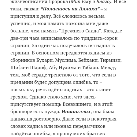
жизнеописания Пророка
(Мир Ему и Благо)
. И всё
таки, сказав:
“Полагаюсь на Аллаха”
– я
приступил к делу. Всё сложилось весьма
успешно, и моя память помогла мне даже
больше, чем память “Прежнего Саида”. Каждые
два-три часа записывалось по тридцать-сорок
страниц. За один час получалось пятнадцать
страниц. В основном передаются хадисы из
сборников Бухари, Муслима, Бейхаки, Тирмизи,
Шифа-и Шариф, Абу Нуайма и Табари. Между
тем, моё сердце трепетало от того, что если в
предании будет допущена ошибка, то –
поскольку речь идёт о хадисах – это станет
грехом. Однако стало ясно, что здесь
присутствует помощь Всевышнего, и в этой
брошюре есть нужда.
Иншааллах
, она была
написана достоверно. Даже если в некоторых
словах хадиса или именах передатчиков
найдётся ошибка, я прошу моих братьев