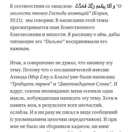
В соответствии со смыслом:
وَ اَمَّا بِنِعْمَةِ رَبِّكَ فَحَدِّثْ
“О
милости твоего Господа возвещай” (Коран,
93:11).
мы говорим: В написании этой темы
просматривается знак Божественного
благоволения и милости. Я расскажу о нём, дабы
читающие это
“Письмо”
воспринимали его
важным.
Итак, я совершенно не думал, что напишу эту
тему. Потому что о посланнической миссии
Ахмада
(Мир Ему и Благо)
уже были написаны
“Тридцать первое”
и
“Девятнадцатое Слова”
. И
вдруг, совсем неожиданно меня осенила одна
мысль, побуждающая написать эту тему. Хотя и
память моя, в результате всех несчастий,
ослабла. И я ни разу не писал в виде сообщений
(с упоминанием цепочки передатчиков). И при
мне не было ни сборников хадисов, ни книг