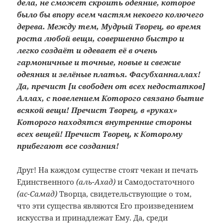
дела, не сможет скроить одеяние, которое
было бы впору всем частям некоего колючего
дерева.
Между тем, Мудрый Творец, во время
роста любой вещи, совершенно быстро и
легко создаёт и одевает её в очень
гармоничные и точные, новые и свежие
одеяния и зелёные платья. Фасубханналлах!
Да, пречист [и свободен от всех недостатков]
Аллах, с повелением Которого связано бытие
всякой вещи! Пречист Творец, в «руках»
Которого находятся внутренние стороны
всех вещей! Пречист Творец, к Которому
прибегают все создания!
Друг! На каждом существе стоят чекан и печать
Единственного
(аль-Ахад)
и Самодостаточного
(ас-Самад)
Творца, свидетельствующие о том,
что эти существа являются Его произведением
искусства и принадлежат Ему. Да, среди