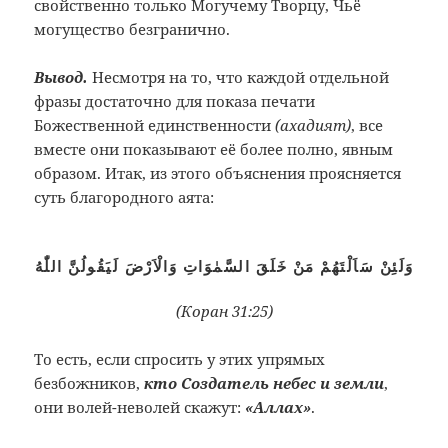
свойственно только Могучему Творцу, Чьё
могущество безгранично.
Вывод.
Несмотря на то, что каждой отдельной
фразы достаточно для показа печати
Божественной единственности
(ахадият)
, все
вместе они показывают её более полно, явным
образом. Итак, из этого объяснения проясняется
суть благородного аята:
وَلَئِنْ سَاَلْتَهُمْ مَنْ خَلَقَ السَّمٰوَاتِ وَالْاَرْضَ لَيَقُولُنَّ اللّٰهُ
(Коран 31:25)
То есть, если спросить у этих упрямых
безбожников,
кто Создатель небес и земли
,
они волей-неволей скажут:
«Аллах»
.