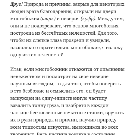
Друг!
Природа и причины, закрыв для некоторых
людей врата благодарения, открыли им двери
многобожия
(ширк)
и неверия
(куфр)
. Между тем,
они и не подозревают, что основа многобожия
построена из бессчётных нелепостей. Для того,
чтобы их слепые глаза прозрели и увидели,
насколько отвратительно многобожие, я изложу
одну из тех нелепостей.
Итак, если многобожник откажется от опьянения
невежеством и посмотрит на своё неверие
научным взглядом, то для того, чтобы поверить
в это безбожие и осмыслить его, он будет
вынужден на одну-единственную частицу
взвалить тонну груза, и изобретя в каждой
частице бесчисленные печатные станки, вручить
их в руки природы и причин, научив природу
всем тонкостям искусства, имеющимся во всех
творениях. Ведь частица воздуха в состоянии