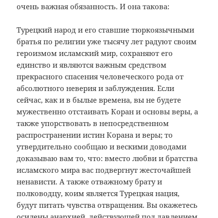
очень важная обязанность. И она такова:
Турецкий народ и его ставшие тюркоязычными
братья по религии уже тысячу лет радуют своим
героизмом исламский мир, сохраняют его
единство и являются важным средством
прекрасного спасения человеческого рода от
абсолютного неверия и заблуждения. Если
сейчас, как и в былые времена, вы не будете
мужественно отстаивать Коран и основы веры, а
также упорствовать в непосредственном
распространении истин Корана и веры; то
утвердительно сообщаю и вескими доводами
доказываю вам то, что: вместо любви и братства
исламского мира вас подвергнут жесточайшей
ненависти. А также отважному брату и
полководцу, коим является Турецкая нация,
будут питать чувства отвращения. Вы окажетесь
осилены анархией, действующей под давлением