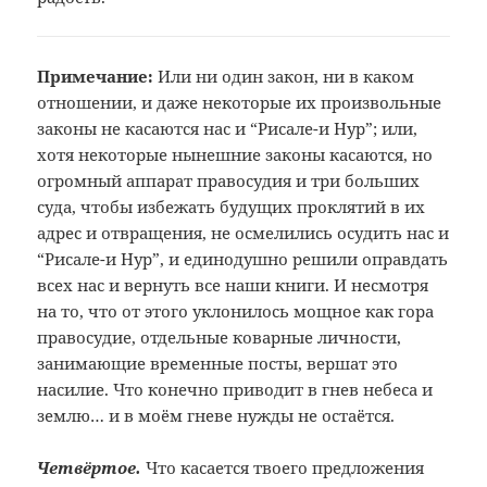
Примечание:
Или ни один закон, ни в каком
отношении,
и даже некоторые их произвольные
законы
не касаются нас и “Рисале-и Нур”; или,
хотя некоторые нынешние законы касаются,
но
огромный аппарат правосудия и три
больших
суда, чтобы избежать будущих
проклятий в их
адрес и отвращения, не
осмелились осудить нас и
“Рисале-и
Нур”, и единодушно решили оправдать
всех нас и вернуть все наши книги. И
несмотря
на то, что от этого уклонилось
мощное как гора
правосудие, отдельные
коварные личности,
занимающие временные
посты, вершат это
насилие. Что конечно
приводит в гнев небеса и
землю… и в
моём гневе нужды не остаётся.
Четвёртое.
Что касается твоего предложения