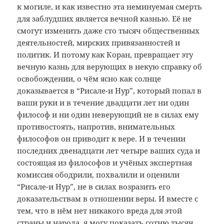
к могиле, и как известно эта неминуемая смерть
для заблудших является вечной казнью. Её не
смогут изменить даже сто тысяч общественных
деятельностей, мирских привязанностей и
политик. И потому как Коран, превращает эту
вечную казнь для верующих в некую справку об
освобождении, о чём ясно как солнце
доказывается в “Рисале-и Нур”, который попал в
ваши руки и в течение двадцати лет ни один
философ и ни один неверующий не в силах ему
противостоять, напротив, внимательных
философов он приводит к вере. И в течении
последних двенадцати лет четыре ваших суда и
состоящая из философов и учёных экспертная
комиссия ободрили, похвалили и оценили
“Рисале-и Нур”, не в силах возразить его
доказательствам в отношении веры. И вместе с
тем, что в нём нет никакого вреда для этой
страны и народа, я могу показать сотню тысяч