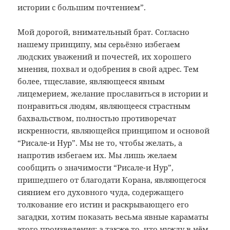
истории с большим почтением”.
Мой дорогой, внимательный брат. Согласно
нашему принципу, мы серьёзно избегаем
людских уважений и почестей, их хорошего
мнения, похвал и одобрения в свой адрес. Тем
более, тщеславие, являющееся явным
лицемерием, желание прославиться в истории и
понравиться людям, являющееся страстным
бахвальством, полностью противоречат
искренности, являющейся принципом и основой
“Рисале-и Нур”. Мы не то, чтобы желать, а
напротив избегаем их. Мы лишь желаем
сообщить о значимости “Рисале-и Нур”,
пришедшего от благодати Корана, являющегося
сиянием его духовного чуда, содержащего
толкование его истин и раскрывающего его
загадки, хотим показать весьма явные караматы
этого произведения; а также то, что нужду в нём