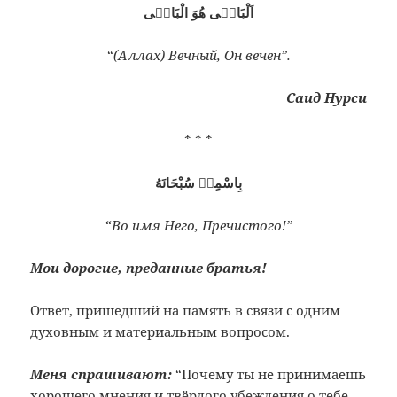
اَلْبَاقٖى هُوَ الْبَاقٖى
“
(Аллах) Вечный, Он вечен”.
Саид Нурси
* * *
بِاسْمِهٖ سُبْحَانَهُ
“
Во имя Него, Пречистого!”
Мои дорогие, преданные братья!
Ответ, пришедший на память в связи с одним
духовным и материальным вопросом.
Меня спрашивают:
“Почему ты не принимаешь
хорошего мнения и твёрдого убеждения о тебе