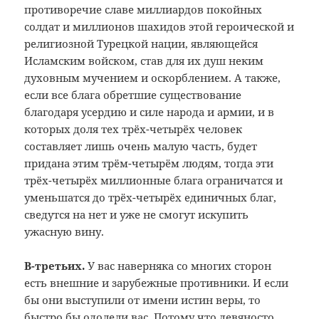
противоречие славе миллиардов покойных
солдат и миллионов шахидов этой героической и
религиозной Турецкой нации, являющейся
Исламским войском, став для их душ неким
духовным мучением и оскорблением. А также,
если все блага обретшие существование
благодаря усердию и силе народа и армии, и в
которых доля тех трёх-четырёх человек
составляет лишь очень малую часть, будет
придана этим трём-четырём людям, тогда эти
трёх-четырёх миллионные блага ограничатся и
уменьшатся до трёх-четырёх единичных благ,
сведутся на нет и уже не смогут искупить
ужасную вину.
В-третьих.
У вас наверняка со многих сторон
есть внешние и зарубежные противники. И если
бы они выступили от имени истин веры, то
быстро бы одолели вас. Потому что девяносто