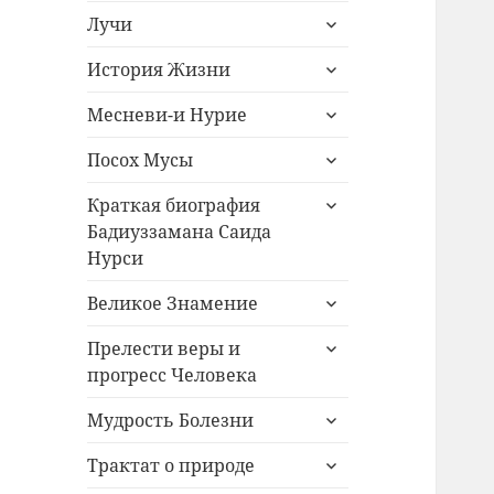
раскрыть
меню
Лучи
дочернее
раскрыть
меню
История Жизни
дочернее
раскрыть
меню
Месневи-и Нурие
дочернее
раскрыть
меню
Посох Мусы
дочернее
раскрыть
меню
Краткая биография
дочернее
Бадиуззамана Саида
меню
Нурси
раскрыть
Великое Знамение
дочернее
раскрыть
меню
Прелести веры и
дочернее
прогресс Человека
меню
раскрыть
Мудрость Болезни
дочернее
раскрыть
меню
Трактат о природе
дочернее