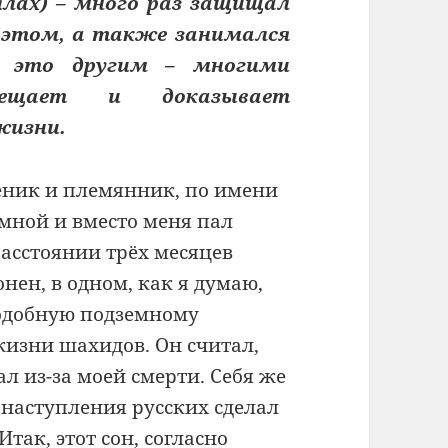
ллах) – много раз защищал
б этом, а также занимался
л это другим – многими
вещает и доказывает
жизни.
еник и племянник, по имени
о мной и вместо меня пал
расстоянии трёх месяцев
онен, в одном, как я думаю,
подобную подземному
жизни шахидов. Он считал,
ал из-за моей смерти. Себя же
 наступления русских сделал
так, этот сон, согласно