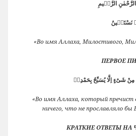
 الرَّحْمٰنِ الرَّحٖيمِ
ٖ نَسْتَعٖينُ
«Во имя Аллаха, Милостивого, Мил
ПЕРВОЕ П
مِنْ شَىْءٍ اِلَّا يُسَبِّحُ بِحَمْدِهٖ
«Во имя Аллаха, который пречист
ничего, что не прославляло бы Е
КРАТКИЕ ОТВЕТЫ НА 