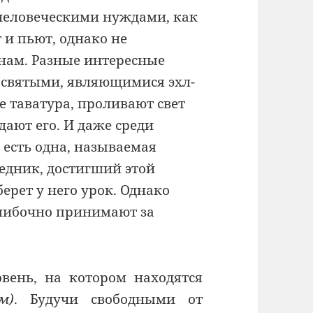
человеческими нуждами, как
т и пьют, однако не
 нам. Разные интересные
 святыми, являющимися эхл-
е таватура, проливают свет
дают его. И даже среди
 есть одна, называемая
ведник, достигший этой
берет у него урок. Однако
ошибочно принимают за
вень, на котором находятся
м)
. Будучи свободными от