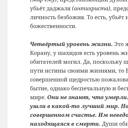
убьёт даджаля
(антихриста)
, пре
личность безбожия. То есть, убьёт
божественности.
Четвёртый уровень жизни.
Это 
Корану, у шахидов есть уровень 
обитателей могил. Да, поскольку
пути истины своими жизнями, то
совершенной щедростью пожалова
бытие, однако беспечальную и бес
мире.
Они не знают, что умерли
ушли в какой-то лучший мир. 
совершенном счастье. Им неведо
находящаяся в смерти.
Души оби