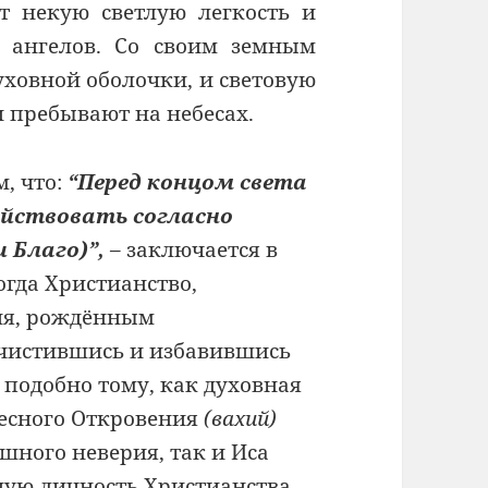
т некую светлую легкость и
 ангелов. Со своим земным
уховной оболочки, и световую
ни пребывают на небесах.
м, что:
“Перед концом света
ействовать согласно
 Благо)”,
– заключается в
огда Христианство,
ия, рождённым
очистившись и избавившись
 подобно тому, как духовная
есного Откровения
(вахий)
шного неверия, так и Иса
ную личность Христианства,