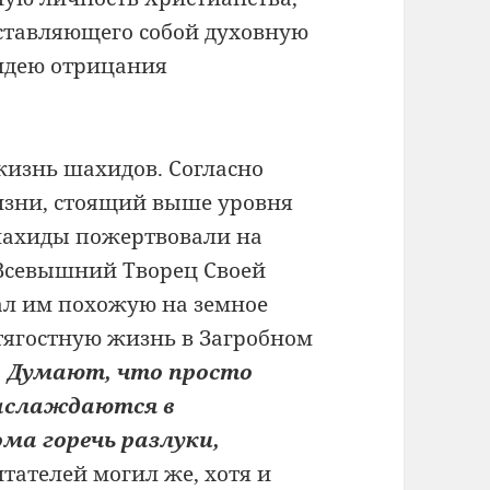
дставляющего собой духовную
 идею отрицания
жизнь шахидов. Согласно
жизни, стоящий выше уровня
 шахиды пожертвовали на
 Всевышний Творец Своей
л им похожую на земное
тягостную жизнь в Загробном
. Думают, что просто
Наслаждаются в
ма горечь разлуки,
тателей могил же, хотя и