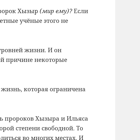
ророк Хызыр
(мир ему)?
Если
етные учёные этого не
уровней жизни. И он
той причине некоторые
 жизнь, которая ограничена
ь пророков Хызыра и Ильяса
торой степени свободной. То
диться во многих местах. И