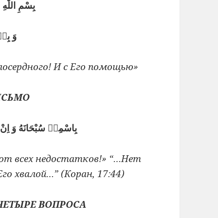
بِسْمِ اللّٰهِ
وَ بِه
осердного! И с Его помощью»
ИСЬМО
بِاسْمِهٖ سُبْحَانَهُ وَ اِنْ 
 от всех недостатков!» “…Нет
го хвалой…” (Коран, 17:44)
ЧЕТЫРЕ ВОПРОСА