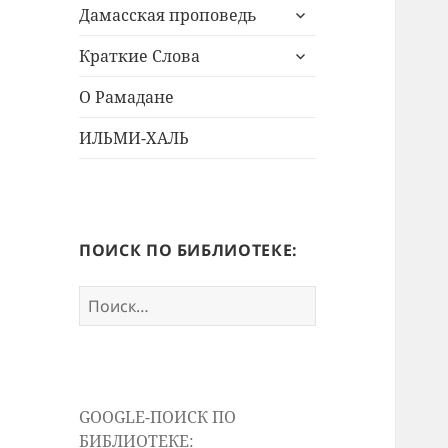
раскрыть
меню
Дамасская проповедь
дочернее
раскрыть
меню
Краткие Слова
дочернее
меню
О Рамадане
ИЛЬМИ-ХАЛЬ
ПОИСК ПО БИБЛИОТЕКЕ:
Найти:
GOOGLE-ПОИСК ПО
БИБЛИОТЕКЕ: