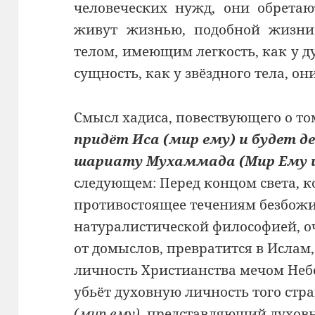
человеческих нужд, они обретаю
живут жизнью, подобной жизни
телом, имеющим легкость, как у д
сущность, как у звёздного тела, о
Смысл хадиса, повествующего о то
придёт Иса (мир ему) и будет д
шариату Мухаммада (Мир Ему и
следующем: Перед концом света, к
противостоящее течениям безбож
натуралистической философией, 
от домыслов, превратится в Ислам,
личность Христианства мечом Неб
убьёт духовную личность того стра
(мир ему)
, представляющий духов