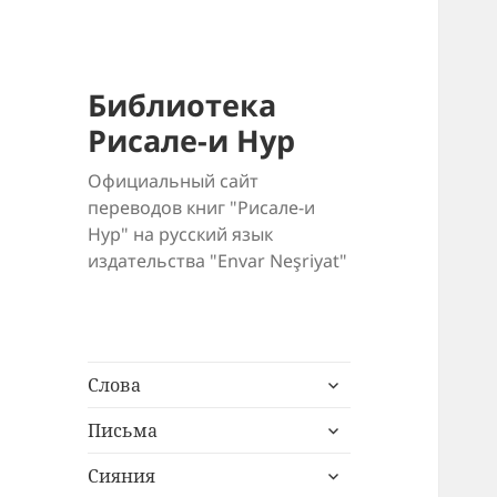
Библиотека
Рисале-и Нур
Официальный сайт
переводов книг "Рисале-и
Нур" на русский язык
издательства "Envar Neşriyat"
раскрыть
Слова
дочернее
раскрыть
меню
Письма
дочернее
раскрыть
меню
Сияния
дочернее