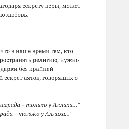
агодаря секрету веры, может
ю любовь.
что в наше время тем, кто
пространять религию, нужно
дарки без крайней
 секрет аятов, говорящих о
награда – только у Аллаха…”
града – только у Аллаха…”