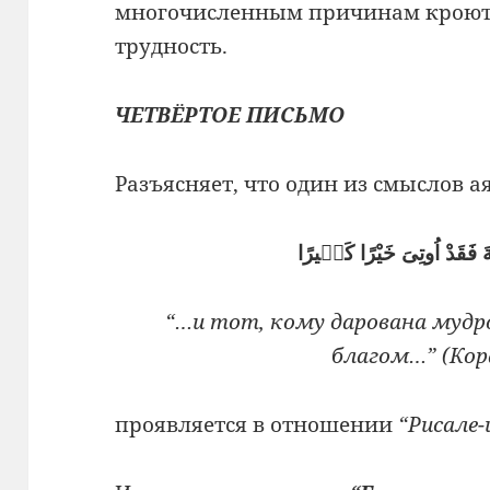
многочисленным причинам кроютс
трудность.
ЧЕТВЁРТОЕ ПИСЬМО
Разъясняет, что один из смыслов ая
َ فَقَدْ اُوتِىَ خَيْرًا كَثٖيرًا
“…и тот, кому дарована мудр
благом…” (Кора
проявляется в отношении
“Рисале-