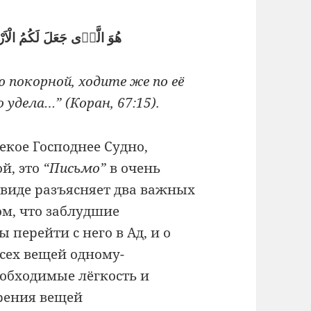
هُوَ الَّذٖى جَعَلَ لَكُمُ الْاَ
 покорной, ходите же по её
удела…” (Коран, 67:15).
кое Господнее Судно,
й, это
“Письмо”
в очень
 виде разъясняет два важных
ом, что заблудшие
 перейти с него в Ад, и о
всех вещей одному-
обходимые лёгкость и
орения вещей