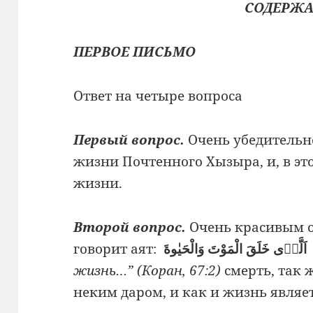
СОДЕРЖ
ПЕРВОЕ ПИСЬМО
Ответ на четыре вопроса
Первый вопрос.
Очень убедительно
жизни Почтенного Хызыра, и, в это
жизни.
Второй вопрос.
Очень красивым об
говорит аят:
اَلَّذٖى خَلَقَ الْمَوْتَ وَالْحَيٰوةَ
жизнь…” (Коран, 67:2)
смерть, так 
неким даром, и как и жизнь являе