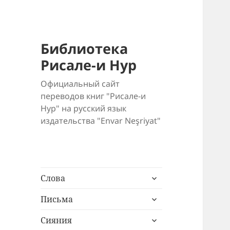
Библиотека
Рисале-и Нур
Официальный сайт
переводов книг "Рисале-и
Нур" на русский язык
издательства "Envar Neşriyat"
раскрыть
Слова
дочернее
раскрыть
меню
Письма
дочернее
раскрыть
меню
Сияния
дочернее