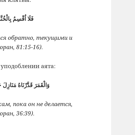
فَلَا اُقْسِمُ بِالْخُ
ся обратно, текущими и
ан, 81:15-16).
 уподоблении аята:
وَالْقَمَرَ قَدَّرْنَاهُ مَنَازِل
ам, пока он не делается,
ран, 36:39).