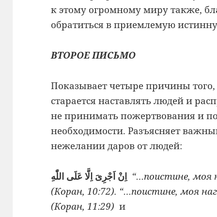
к этому огромному миру также, бл
обратиться в приемлемую истинну
ВТОРОЕ ПИСЬМО
Показывает четыре причины того, 
старается наставлять людей и рас
не принимать пожертвования и по
необходимости. Разъясняет важный
нежелании даров от людей:
اِنْ اَجْرِىَ اِلَّا عَلَى اللّٰهِ
“…поистине, моя 
(Коран, 10:72). “…поистине, моя на
(Коран, 11:29)
и