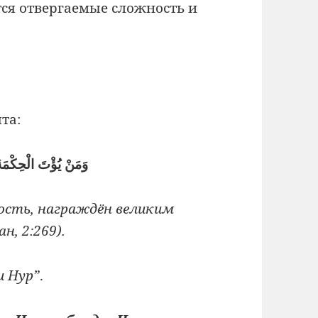
я отвергаемые сложность и
та:
وَمَنْ يُؤْتَ الْحِكْمَة
ость, награждён великим
н, 2:269).
и Нур”
.