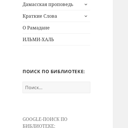
раскрыть
меню
Дамасская проповедь
дочернее
раскрыть
меню
Краткие Слова
дочернее
меню
О Рамадане
ИЛЬМИ-ХАЛЬ
ПОИСК ПО БИБЛИОТЕКЕ:
Найти:
GOOGLE-ПОИСК ПО
БИБЛИОТЕКЕ: