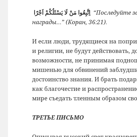
اِتَّبِعُوا مَنْ لَا يَسْئَلُكُمْ اَجْرًا
“Последуйте з
награды…” (Коран, 36:21).
И если люди, трудящиеся на попр
и религии, не будут действовать, 
возможности, не принимая поднош
мишенью для обвинений заблудших
достоинство знания. И брать подар
как благочестие и распространение
мире съедать тленным образом св
ТРЕТЬЕ ПИСЬМО
Описывая высокий свет краснореч