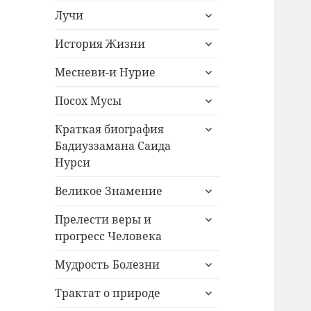
раскрыть
меню
Лучи
дочернее
раскрыть
меню
История Жизни
дочернее
раскрыть
меню
Месневи-и Нурие
дочернее
раскрыть
меню
Посох Мусы
дочернее
раскрыть
меню
Краткая биография
дочернее
Бадиуззамана Саида
меню
Нурси
раскрыть
Великое Знамение
дочернее
раскрыть
меню
Прелести веры и
дочернее
прогресс Человека
меню
раскрыть
Мудрость Болезни
дочернее
раскрыть
меню
Трактат о природе
дочернее