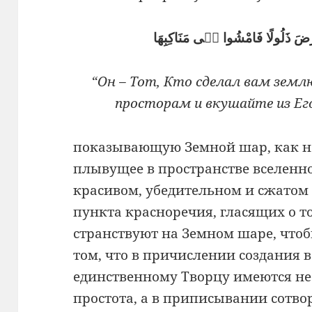
رْضَ ذَلُولًا فَامْشُوا فٖى مَنَاكِبِهَا
“Он – Тот, Кто сделал вам землю
просторам и вкушайте из Его 
показывающую Земной шар, как не
плывущее в пространстве вселенно
красивом, убедительном и сжатом
пункта красноречия, гласящих о т
странствуют на Земном шаре, чтобы
том, что в причислении создания 
единственному Творцу имеются не
простота, а в приписывании сотв