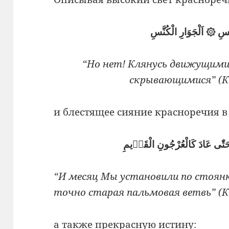
نَّسِ ۞ اَلْجَوَارِ الْكُنَّسِ
“Но нет! Клянусь движущими
скрывающимися” (Кор
и блестящее сияние красноречия в
َ حَتّٰى عَادَ كَالْعُرْجُونِ الْقَدٖيمِ
“И месяц Мы установили по стоянк
точно старая пальмовая ветвь” (Ко
а также прекрасную истину: