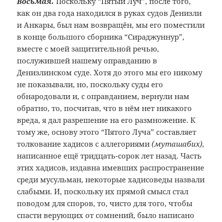
Восьмая.
Поскольку “Пятый Луч”, после того,
как он два года находился в руках судов Денизли
и Анкары, был нам возвращён, мы его поместили
в конце большого сборника “Сираджуннур”,
вместе с моей защитительной речью,
послужившей нашему оправданию в
Денизлинском суде. Хотя до этого мы его никому
не показывали, но, поскольку суды его
обнародовали и, с оправданием, вернули нам
обратно, то, посчитав, что в нём нет никакого
вреда, я дал разрешение на его размножение. К
тому же, основу этого “Пятого Луча” составляет
толкование хадисов с аллегориями
(муташабих)
,
написанное ещё тридцать-сорок лет назад. Часть
этих хадисов, издавна имевших распространение
среди мусульман, некоторые хадисоведы назвали
слабыми. И, поскольку их прямой смысл стал
поводом для споров, то, чисто для того, чтобы
спасти верующих от сомнений, было написано