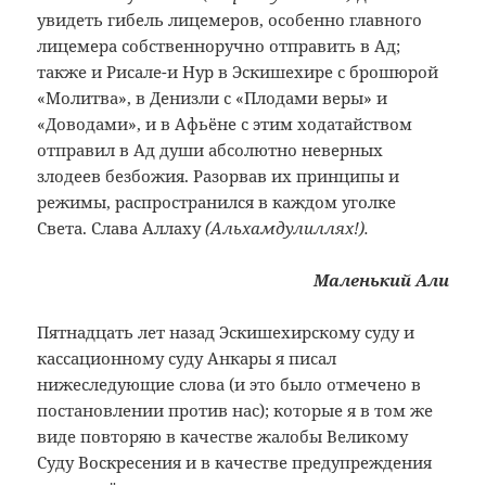
увидеть
гибель лицемеров, особенно главного
лицемера собственноручно отправить в
Ад;
также и Рисале-и Нур в Эскишехире с
брошюрой
«Молитва», в Денизли с
«Плодами веры» и
«Доводами»,
и в Афьёне с этим ходатайством
отправил
в Ад души абсолютно неверных
злодеев
безбожия. Разорвав их принципы и
режимы,
распространился в каждом уголке
Света.
Слава Аллаху
(Альхамдулиллях!).
Маленький
Али
Пятнадцать лет назад Эскишехирскому суду и
кассационному суду Анкары я писал
нижеследующие слова (и это было отмечено в
постановлении против нас); которые я в том же
виде повторяю в качестве жалобы Великому
Суду Воскресения и в качестве предупреждения