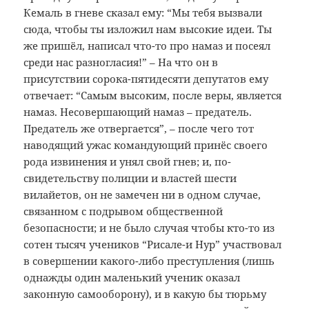
Кемаль в гневе сказал ему: “Мы тебя вызвали
сюда, чтобы ты изложил нам высокие идеи. Ты
же пришёл, написал что-то про намаз и посеял
среди нас разногласия!” – На что он в
присутствии сорока-пятидесяти депутатов ему
отвечает: “Самым высоким, после веры, является
намаз. Несовершающий намаз – предатель.
Предатель же отвергается”, – после чего тот
наводящий ужас командующий принёс своего
рода извинения и унял свой гнев; и, по-
свидетельству полиции и властей шести
вилайетов, он не замечен ни в одном случае,
связанном с подрывом общественной
безопасности; и не было случая чтобы кто-то из
сотен тысяч учеников “Рисале-и Нур” участвовал
в совершении какого-либо преступления (лишь
однажды один маленький ученик оказал
законную самооборону), и в какую бы тюрьму