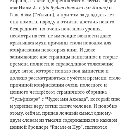
Корана, а также одобрения таких святых людей,
как Имам Али
(да будет доволен им Аллах)
и
Гавс Азам (Гейляни), и при том за двадцать лет
они помогли народу и отчизне достичь некого
безвредного, но очень полезного уровня,
несмотря на это, не имеющие важности даже
крылышка мухи причины стали поводом для
конфискации некоторых книг. И даже
занимающее две страницы написанное в старые
времена полностью справедливое толкование
двух аятов, которое попало под амнистию и
должно рассматриваться с учётом времени, стало
причиной конфискации очень полезного и
ценного четырёхсот страничного сборника
“Зульфикара” с “Чудесами Ахмада”, который спас
и укрепил веру сотни тысяч человек. И подобно
этому, сейчас, придав ложный смысл одному-
двум словам из тысячи содержащихся в каждой
ценной брошюре “Рисале-и Нур”, пытаются