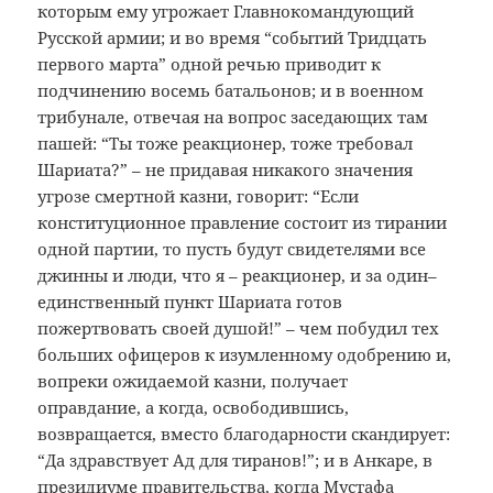
которым ему угрожает Главнокомандующий
Русской армии; и во время “событий Тридцать
первого марта” одной речью приводит к
подчинению восемь батальонов; и в военном
трибунале, отвечая на вопрос заседающих там
пашей: “Ты тоже реакционер, тоже требовал
Шариата?” – не придавая никакого значения
угрозе смертной казни, говорит: “Если
конституционное правление состоит из тирании
одной партии, то пусть будут свидетелями все
джинны и люди, что я – реакционер, и за один–
единственный пункт Шариата готов
пожертвовать своей душой!” – чем побудил тех
больших офицеров к изумленному одобрению и,
вопреки ожидаемой казни, получает
оправдание, а когда, освободившись,
возвращается, вместо благодарности скандирует:
“Да здравствует Ад для тиранов!”; и в Анкаре, в
президиуме правительства, когда Мустафа