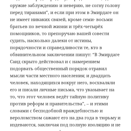
оружие заблуждению и неверию, не согну голову
перед тиранами”, и если при этом в Эмирдаге он
не имеет никаких связей, кроме семи- восьми
братьев по вечной жизни и трёх-четырёх
помощников, то препоручаю вашей совести
судить, насколько далеки от истины,
порядочности и справедливости те, кто в
обвинительном заключении пишут: “В Эмирдаге
Саид скрыто действовал и с намерением
подорвать общественный порядок отравил
мысли части местного населения; и двадцать
человек, находящихся вокруг него, восхваляли
его и писали личные письма, что указывает на
то, что этот человек ведёт тайную политику
против реформ и правительства”, – и этими
словами с бесподобной враждебностью и
вероломством сажают его на два года в тюрьму и
издеваются, заключая под полную изоляцию и не