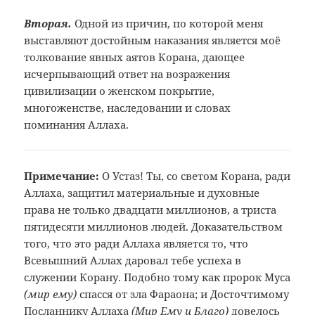
Вторая.
Одной из причин, по которой меня
выставляют достойным наказания является моё
толкование явных аятов Корана, дающее
исчерпывающий ответ на возражения
цивилизации о женском покрытие,
многоженстве, наследовании и словах
поминания Аллаха.
Примечание:
О Устаз! Ты, со светом Корана, ради
Аллаха, защитил материальные и духовные
права не только двадцати миллионов, а
триста
пятидесяти миллионов людей.
Доказательством
того, что это ради
Аллаха является то, что
Всевышний Аллах
даровал тебе успеха в
служении Корану.
Подобно тому как пророк Муса
(мир
ему)
спасся от зла Фараона; и
Досточтимому
Посланнику Аллаха
(Мир
Ему и Благо)
довелось