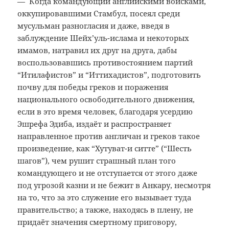
— Когда командующий английскими войсками,
оккупировавшими Стамбул, посеял среди
мусульман разногласия и даже, введя в
заблуждение Шейх’уль-ислама и некоторых
имамов, натравил их друг на друга, дабы
воспользовавшись противостоянием партий
“Итилафистов” и “Иттихадистов”, подготовить
почву для победы греков и поражения
национального освободительного движения,
если в это время человек, благодаря усердию
Эшрефа Эдиба, издаёт и распространяет
направленное против англичан и греков такое
произведение, как “Хутуват-и ситте” (“Шесть
шагов”), чем рушит страшный план того
командующего и не отступается от этого даже
под угрозой казни и не бежит в Анкару, несмотря
на то, что за это служение его вызывает туда
правительство; а также, находясь в плену, не
придаёт значения смертному приговору,