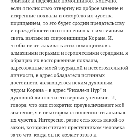
близких и надёжных помощников. Конечно,
если я полностью отвергну их доброе мнение и
искренние похвалы и оскорблю их чувства
порицанием, то это будет сродни предательству
и враждебности по отношению к этим сияниям
света, взятым из сокровищницы Корана. И,
чтобы не отталкивать этих помощников с
алмазными перьями и героическими сердцами, я
обращаю их восторженные похвалы,
адресованные моей заурядной и несостоятельной
личности, в адрес обладателя истинных
достоинств, являющегося неким духовным
чудом Корана – в адрес “Рисале-и Нур” и
духовной личности его верных учеников. И,
говоря, что они стократно преувеличивают моё
значение, я в некотором отношении отталкиваю
их чувства. Интересно, разве есть хоть какой-то
закон, который считает преступником человека
за то что, когда он не желает этого и