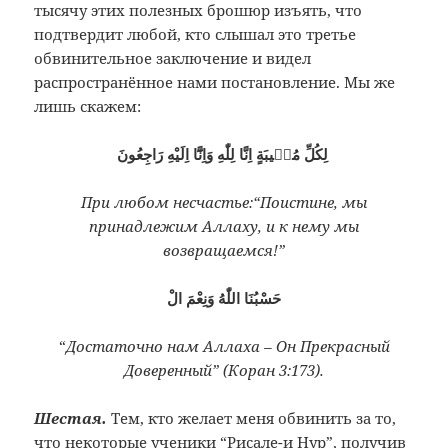
тысячу этих полезных брошюр изъять, что
подтвердит любой, кто слышал это третье
обвинительное заключение и видел
распространённое нами постановление. Мы же
лишь скажем:
لِكُلِّ مُصٖيبَةٍ اِنَّا لِلّٰهِ وَاِنَّٓا اِلَيْهِ رَاجِعُونَ
При любом несчастье:“Поистине, мы
принадлежим Аллаху, и к нему мы
возвращаемся!”
حَسْبُنَا اللّٰهُ وَنِعْمَ الْ
“
Достаточно нам Аллаха – Он Прекрасный
Доверенный” (Коран 3:173).
Шестая.
Тем, кто желает меня обвинить за то,
что некоторые ученики “Рисале-и Нур”, получив