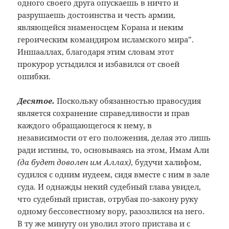
одного своего друга опускаешь в ничто и
разрушаешь достоинства и честь армии,
являющейся знаменосцем Корана и неким
героическим командиром исламского мира”.
Иншааллах, благодаря этим словам этот
прокурор устыдился и избавился от своей
ошибки.
Десятое.
Поскольку обязанностью правосудия
является сохранение справедливости и прав
каждого обращающегося к нему, в
независимости от его положения, делая это лишь
ради истины, то, основываясь на этом, Имам Али
(да будет доволен им Аллах)
, будучи халифом,
судился с одним иудеем, сидя вместе с ним в зале
суда. И однажды некий судебный глава увидел,
что судебный пристав, отрубая по-закону руку
одному бессовестному вору, разозлился на него.
В ту же минуту он уволил этого пристава и с