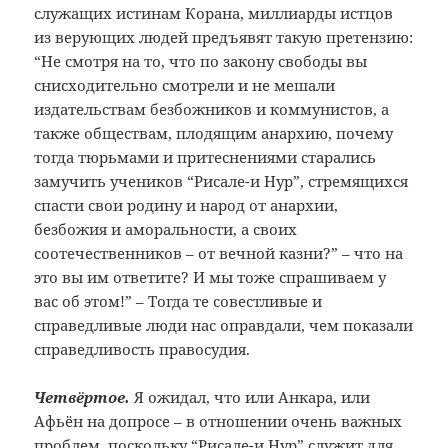
служащих истинам Корана, миллиарды истцов
из верующих людей предъявят такую претензию:
“Не смотря на то, что по закону свободы вы
снисходительно смотрели и не мешали
издательствам безбожников и коммунистов, а
также обществам, плодящим анархию, почему
тогда тюрьмами и притеснениями старались
замучить учеников “Рисале-и Нур”, стремящихся
спасти свои родину и народ от анархии,
безбожия и аморальности, а своих
соотечественников – от вечной казни?” – что на
это вы им ответите? И мы тоже спрашиваем у
вас об этом!” – Тогда те совестливые и
справедливые люди нас оправдали, чем показали
справедливость правосудия.
Четвёртое.
Я ожидал, что или Анкара, или
Афьён на допросе – в отношении очень важных
проблем, поскольку “Рисале-и Нур” служит для