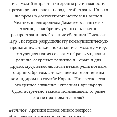
исламский мир, с точки зрения религиозности,
против религиозного народа этой страны. Но в то
же время в Досточтимой Мекке и в Светлой
Медине, в Благородном Дамаске, в Египте и в
Алеппо, с одобрения ученых, частично
распространились большие сборники “Рисале-и
Нур”, которые разрушили эту коммунистическую
пропаганду, а также показали исламскому миру,
что турецкая нация со своими братьями, как и
раньше, сохраняет религию и Коран, и для
других мусульман является неким религиозным
старшим братом, а также неким героическим
командиром на службе Корана. Интересно, если
это ценное служение “Рисале-и Нур” народу
будет встречено такими истязаниями, то разве
это не прогневает землю?
Девятое.
Краткий вывод одного вопроса,
объяснение и доказательство которого