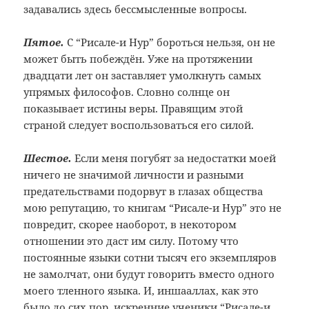
задавались здесь бессмысленные вопросы.
Пятое.
С “Рисале-и Нур” бороться нельзя, он не
может быть побеждён. Уже на протяжении
двадцати лет он заставляет умолкнуть самых
упрямых философов. Словно солнце он
показывает истины веры. Правящим этой
страной следует воспользоваться его силой.
Шестое.
Если меня погубят за недостатки моей
ничего не значимой личности и разными
предательствами подорвут в глазах общества
мою репутацию, то книгам “Рисале-и Нур” это не
повредит, скорее наоборот, в некотором
отношении это даст им силу. Потому что
постоянные языки сотни тысяч его экземпляров
не замолчат, они будут говорить вместо одного
моего тленного языка. И, иншааллах, как это
было до сих пор, искренние ученики “Рисале-и