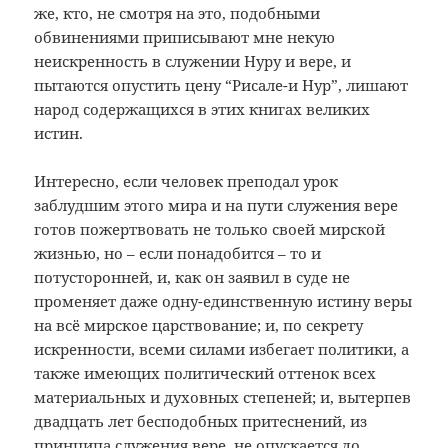
же, кто, не смотря на это, подобными
обвинениями приписывают мне некую
неискренность в служении Нуру и вере, и
пытаются опустить цену “Рисале-и Нур”, лишают
народ содержащихся в этих книгах великих
истин.
Интересно, если человек преподал урок
заблудшим этого мира и на пути служения вере
готов пожертвовать не только своей мирской
жизнью, но – если понадобится – то и
потусторонней, и, как он заявил в суде не
променяет даже одну-единственную истину веры
на всё мирское царствование; и, по секрету
искренности, всеми силами избегает политики, а
также имеющих политический оттенок всех
материальных и духовных степеней; и, вытерпев
двадцать лет бесподобных притеснений, из
принципа служения вере, не опускается до