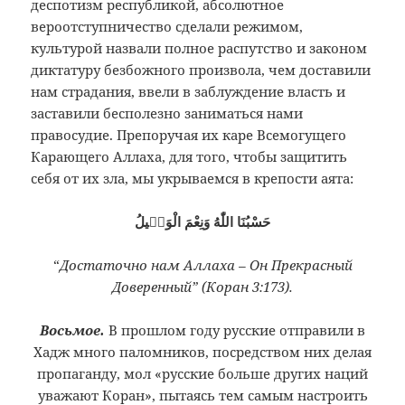
деспотизм республикой, абсолютное
вероотступничество сделали режимом,
культурой назвали полное распутство и законом
диктатуру безбожного произвола, чем доставили
нам страдания, ввели в заблуждение власть и
заставили бесполезно заниматься нами
правосудие. Препоручая их каре Всемогущего
Карающего Аллаха, для того, чтобы защитить
себя от их зла, мы укрываемся в крепости аята:
حَسْبُنَا اللّٰهُ وَنِعْمَ الْوَكٖيلُ
“
Достаточно нам Аллаха – Он Прекрасный
Доверенный” (Коран 3:173).
Восьмое.
В прошлом году русские отправили в
Хадж много паломников, посредством них делая
пропаганду, мол «русские больше других наций
уважают Коран», пытаясь тем самым настроить