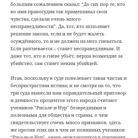
большим сожалением сказал: “До сих пор те, кто
во имя правосудия так примешивал свои
чувства, сделали очень много
несправедливости”. Да, тот, кто исполняет
решение закона, если и не будет жалеть
осуждённого, то и не должен на него гневаться.
Если разгневается – станет несправедливым. И
даже тот, кто в гневе убьёт, верша возмездие за
убийство, сам станет неким убийцей.
Итак, поскольку в суде повелевает такая чистая и
беспристрастная истина; и не смотря на то, что
три суда вынесли нам оправдательный приговор
и девяносто процентов этого народа считают
учеников “Рисале-и Нур” безвредными и
полезными для общества и страны, о чем
свидетельствует очень много признаков, здесь
же против этих ни в чем не повинных учеников
“Рисале-и Нур”, очень нуждающихся в утешении