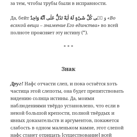
за тем, чтобы трубы были в исправности.
Да, бейт
وَ
فٖى كُلِّ شَىْءٍ لَهُ اٰيَةٌ تَدُلُّ عَلٰى اَنَّهُ وَاحِدٌ
«Во
всякой вещи – знамение Его единства»
во всей
полноте проясняет эту истину (*
).
* * *
Знак
Друг!
Нафс отчасти слеп, и пока остаётся хоть
частица этой слепоты, она будет препятствовать
видению солнца истины. Да, моими
наблюдениями твёрдо установлено, что если в
некой большой крепости, полной твёрдых и
явных доказательств и аргументов, покажется
слабость в одном маленьком камне, этот слепой
нафс станет отрицать [существование] всей