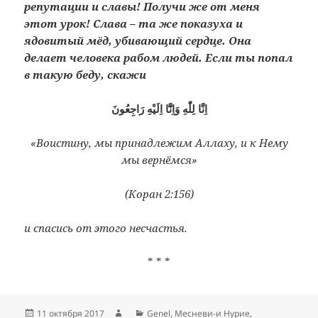
репутации и славы! Получи же от меня
этот урок! Слава – та же показуха и
ядовитый мёд, убивающий сердце. Она
делает человека рабом людей. Если ты попал
в такую беду, скажи
اِنَّا لِلّٰهِ وَاِنَّٓا اِلَيْهِ رَاجِعُونَ
«
Воистину, мы принадлежим Аллаху, и к Нему
мы вернёмся»
(Коран 2:156)
и спасись от этого несчастья.
* * *
Опубликовано
Автор
Рубрики
11 октября 2017
Genel
,
Месневи-и Нурие
,