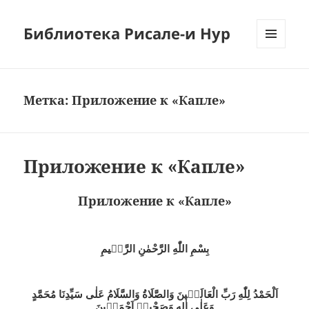
Библиотека Рисале-и Нур
МЕНЮ
И
ВИДЖЕТЫ
Метка:
Приложение к «Капле»
Приложение к «Капле»
Приложение к «Капле»
بِسْمِ اللّٰهِ الرَّحْمٰنِ الرَّحٖيمِ
اَلْحَمْدُ لِلّٰهِ رَبِّ الْعَالَمٖينَ وَالصَّلَاةُ وَالسَّلَامُ عَلٰى سَيِّدِنَا مُحَمَّدٍ
وَعَلٰى اٰلِهِ وَصَحْبِهٖ اَجْمَعٖينَ