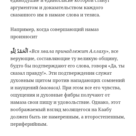
единодушие и единогласие которой станут
аргументом и доказательством каждого
сказанного им в намазе слова и тезиса.
Например, когда совершающий намаз
произносит
اَلْحَمْدُ لِلّٰهِ
«Вся хвала принадлежит Аллаху»
, все
верующие, составляющие ту великую общину,
будто бы подтверждают его слова, говоря «Да, ты
сказал правду!». Эти подтверждения служат
духовным щитом против нападающих сомнений
и наущений
(васваса)
. При этом все его чувства,
ощущения и духовные фибры получают от
намаза свои пищу и удовольствие. Однако, этот
воображаемый взгляд молящегося на Каабу
должен быть не намеренным, а второстепенным,
периферийным.