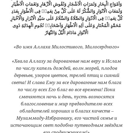
وَاَمْوَاجِ الْبِحَارِ وَثَمَرَاتِ الْاَشْجَارِ وَنُقُوشِ الْاَزْهَارِ وَنَغَمَاتِ الْاَطْيَارِ
وَلَمَعَاتِ الْاَنْوَارِ وَالشُّكْرُ لَهُ عَلٰى كُلِّ مِنْ نِعَمِهٖ فِى الْاَطْوَارِ بِعَدَدِ
كُلِّ نِعَمِهٖ فِى الْاَدْوَارِ وَالصَّلَاةُ وَالسَّلَامُ عَلٰى سَيِّدِ الْاَبْرَارِ وَالْاَخْيَارِ
مُحَمَّدٍ الْمُخْتَارِ وَعَلٰى اٰلِهِ الْاَطْهَارِ وَاَصْحَابِهٖ نُجُومِ الْهِدَايَةِ ذَوِى
الْاَنْوَارِ مَادَامَ الَّيْلُ وَالنَّهَارُ
«Во имя Аллаха Милостивого, Милосердного»
«Хвала Аллаху за дарованные нам веру и Ислам
по числу капель дождей, волн морей, плодов
деревьев, узоров цветов, трелей птиц и сияний
света! И слава Ему за все дарованные нам блага
по числу всех Его благ во все времена! Пока
сменяются ночь и день, пусть возносятся
благословение и мир предводителю всех
обладателей хороших и благих качеств –
Мухаммаду-Избраннику, его чистой семье и
источающим свет подобно путеводным звёздам
его сподвижникам!»