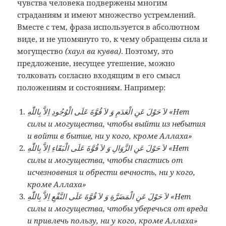
чувства человека подвержены многим
страданиям и имеют множество устремлений.
Вместе с тем, фраза используется в абсолютном
виде, и не упомянуто то, к чему обращены сила и
могущество
(хаул ва кувва)
. Поэтому, это
предложение, несущее утешение, можно
толковать согласно входящим в его смысл
положениям и состояниям. Например:
لاَ حَوْلَ عَنِ الْعَدَمِ وَ لاَ قُوَّةَ عَلَى الْوُجُودِ اِلاَّ بِاللّٰهِ «Нет
силы и могущества, чтобы выйти из небытия
и войти в бытие, ни у кого, кроме Аллаха»
لاَ حَوْلَ عَنِ الزَّوَالِ وَ لاَ قُوَّةَ عَلَى الْبَقَٓاءِ اِلاَّ بِاللّٰهِ «Нет
силы и могущества, чтобы спастись от
исчезновения и обрести вечность, ни у кого,
кроме Аллаха»
لاَ حَوْلَ عَنِ الْمَضَرَّةِ وَ لاَ قُوَّةَ عَلَى النَّفْعِ اِلاَّ بِاللّٰهِ «Нет
силы и могущества, чтобы уберечься от вреда
и привлечь пользу, ни у кого, кроме Аллаха»