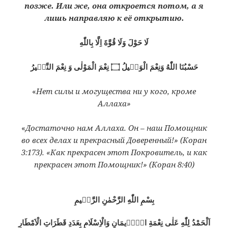
позже. Или же, она откроется потом, а я
лишь направляю к её открытию.
لَا حَوْلَ وَلَا قُوَّةَ اِلَّا بِاللّٰهِ
حَسْبُنَا اللّٰهُ وَنِعْمَ الْوَكٖيلُ ۝ نِعْمَ الْمَوْلٰى وَ نِعْمَ النَّصٖيرُ
«
Нет силы и могущества
ни у кого
, кроме
Аллаха»
«
Достаточно нам Аллаха. Он – наш Помощник
во всех делах и прекрасный Доверенный!
» (Коран
3:173). «
Как прекрасен этот Покровитель, и как
прекрасен этот Помощник!
» (Коран 8:40)
بِسْمِ اللّٰهِ الرَّحْمٰنِ الرَّحٖيمِ
اَلْحَمْدُ لِلّٰهِ عَلٰى نِعْمَةِ الْاٖيمَانِ وَالْاِسْلَامِ بِعَدَدِ قَطَرَاتِ الْاَمْطَارِ