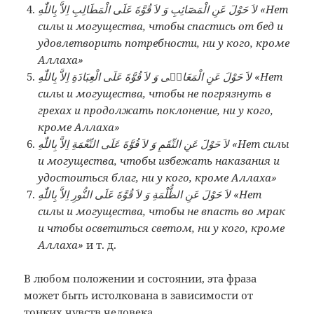
لاَ حَوْلَ عَنِ الْمَصَٓائِبِ وَ لاَ قُوَّةَ عَلَى الْمَطَالِبِ اِلاَّ بِاللّٰهِ «Нет
силы и могущества, чтобы спастись от бед и
удовлетворить потребности, ни у кого, кроме
Аллаха»
لاَ حَوْلَ عَنِ الْمَعَاص۪ى وَ لاَ قُوَّةَ عَلَى الْعِبَادَةِ اِلاَّ بِاللّٰهِ «Нет
силы и могущества, чтобы не погрязнуть в
грехах и продолжать поклонение, ни у кого,
кроме Аллаха»
لاَ حَوْلَ عَنِ النِّقَمِ وَ لاَ قُوَّةَ عَلَى النِّعْمَةِ اِلاَّ بِاللّٰهِ «Нет силы
и могущества, чтобы избежать наказания и
удостоиться благ, ни у кого, кроме Аллаха»
لاَ حَوْلَ عَنِ الظُّلْمَةِ وَ لاَ قُوَّةَ عَلَى النُّورِ اِلاَّ بِاللّٰهِ «Нет
силы и могущества, чтобы не впасть во мрак
и чтобы осветиться светом, ни у кого, кроме
Аллаха»
и т. д.
В любом положении и состоянии, эта фраза
может быть истолкована в зависимости от
тонких чувств человека.