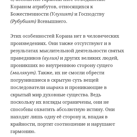
Кораном атрибутов, относящихся к
Божественности
(Улухият)
и Господству
(Рубубият)
Всевышнего.
Этих особенностей Корана нет в человеческих
произведениях. Они также отсутствуют и в
результатах мыслительной деятельности святых
праведников
(аулия)
и других великих людей,
проникших во внутреннюю сторону сущего
(малякут)
. Также, их не смогли обрести
погрузившиеся в скрытую суть вещей
последователи
ишрак
а и проникающие в
скрытый мир духовные существа. Ведь
поскольку их взгляды ограничены, они не
способны охватить абсолютную истину. Они
находят лишь одну её сторону и, впадая в
крайности, портят соотношение и нарушают
гармонию.