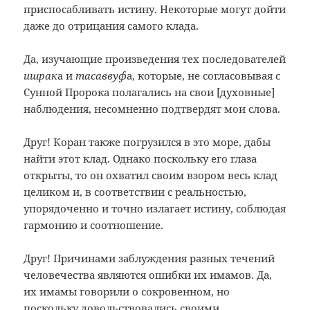
приспосабливать истину. Некоторые могут дойти
даже до отрицания самого клада.
Да, изучающие произведения тех последователей
ишрак
а
и
тасаввуф
а, которые, не согласовывая с
Сунной Пророка полагались на свои [духовные]
наблюдения, несомненно подтвердят мои слова.
Друг! Коран также погрузился в это море, дабы
найти этот клад. Однако поскольку его глаза
открыты, то он охватил своим взором весь клад
целиком и, в соответствии с реальностью,
упорядоченно и точно излагает истину, соблюдая
гармонию и соотношение.
Друг! Причинами заблуждения разных течений
человечества являются ошибки их имамов. Да,
их имамы говорили о сокровенном, но
поскольку довольствовались своими