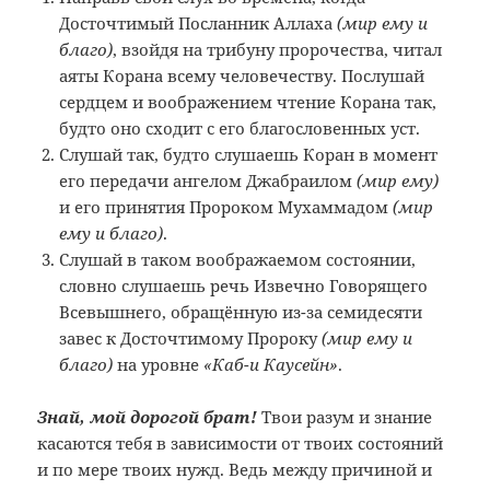
Досточтимый Посланник Аллаха
(мир ему и
благо)
, взойдя на трибуну пророчества, читал
аяты Корана всему человечеству. Послушай
сердцем и воображением чтение Корана так,
будто оно сходит с его благословенных уст.
Слушай так, будто слушаешь Коран в момент
его передачи ангелом Джабраилом
(мир ему)
и его принятия Пророком Мухаммадом
(мир
ему и благо)
.
Слушай в таком воображаемом состоянии,
словно слушаешь речь Извечно Говорящего
Всевышнего, обращённую из-за семидесяти
завес к Досточтимому Пророку
(мир ему и
благо)
на уровне
«Каб-и Каусейн»
.
Знай, мой дорогой брат!
Твои разум и знание
касаются тебя в зависимости от твоих состояний
и по мере твоих нужд. Ведь между причиной и