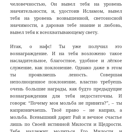
человечностью, Он вывел тебя на уровень
значительности, и, удостоив Исламом, вывел
тебя на уровень возвышенной, светоносной
значимости, а даровав тебе знание и любовь,
вывел тебя к всеохватывающему свету.
Итак, о нафс! Ты уже получил это
вознаграждение. И на тебя возложено такое
насладительное, благостное, удобное и лёгкое
служение, как поклонение. Однако даже в этом
ты проявляешь леность. Совершая
неполноценное поклонение, властно требуешь
очень большие награды, как будто предыдущие
вознаграждения для тебя недостаточны. И
говоря: “Почему моя мольба не принята?”, – ты
капризничаешь. Твоё право – не каприз, а
мольба. Всевышний дарит Рай и вечное счастье
лишь по Своей истинной Милости и Щедрости.
Тебе надлежит молиться Его Милости и