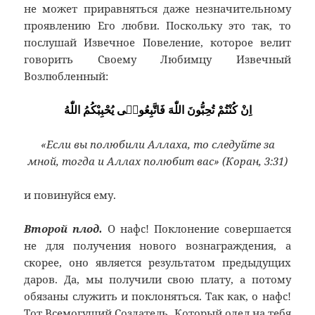
не может приравняться даже незначительному
проявлению Его любви. Поскольку это так, то
послушай Извечное Повеление, которое велит
говорить Своему Любимцу Извечный
Возлюбленный:
اِنْ كُنْتُمْ تُحِبُّونَ اللّٰهَ فَاتَّبِعُونٖى يُحْبِبْكُمُ اللّٰهُ
«Если вы полюбили Аллаха, то следуйте за
мной, тогда и Аллах полюбит вас» (Коран, 3:31)
и повинуйся ему.
Второй плод.
О нафс! Поклонение совершается
не для получения нового вознаграждения, а
скорее, оно является результатом предыдущих
даров. Да, мы получили свою плату, а потому
обязаны служить и поклоняться. Так как, о нафс!
Тот Всемогущий Создатель, Который одел на тебя