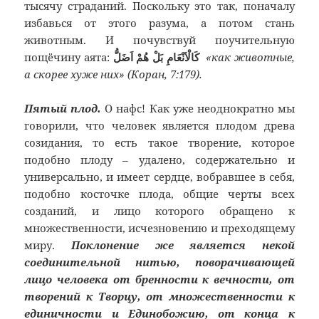
тысячу страданий. Поскольку это так, поначалу
избавься от этого разума, а потом стань
животным. И почувствуй поучительную
пощёчину аята:
كَالْاَنْعَامِ بَلْ هُمْ اَضَلُّ
«как животные,
а скорее хуже них» (Коран, 7:179).
Пятый плод.
О нафс! Как уже неоднократно мы
говорили, что человек является плодом древа
созидания, то есть такое творение, которое
подобно плоду – удалено, содержательно и
универсально, и имеет сердце, вобравшее в себя,
подобно косточке плода, общие черты всех
созданий, и лицо которого обращено к
множественности, исчезновению и преходящему
миру.
Поклонение же является некой
соединительной нитью, поворачивающей
лицо человека от бренности к вечности, от
творений к Творцу, от множественности к
единичности и Единобожию, от конца к