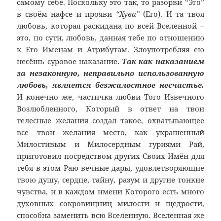
самому себе. Поскольку это так, то разорви “Эго”
в своём нафсе и прояви
“Хува”
(Его). И та твоя
любовь, которая раскидана по всей Вселенной –
это, по сути, любовь, данная тебе по отношению
к Его Именам и Атрибутам. Злоупотребляя ею
несёшь суровое наказание.
Так как наказанием
за незаконную, неправильно использованную
любовь, является безжалостное несчастье.
И конечно же, частичка любви Того Извечного
Возлюбленного, Который в ответ на твои
телесные желания создал такое, охватывающее
все твои желания место, как украшенный
Милостивым и Милосердным гуриями Рай,
приготовил посредством других Своих Имён для
тебя в этом Раю вечные дары, удовлетворяющие
твою душу, сердце, тайну, разум и другие тонкие
чувства, и в каждом имени Которого есть много
духовных сокровищниц милости и щедрости,
способна заменить всю Вселенную. Вселенная же