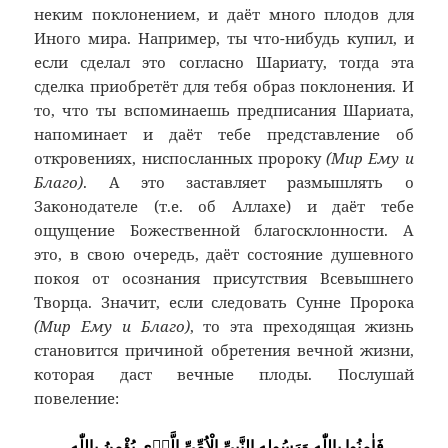
неким поклонением, и даёт много плодов для
Иного мира. Например, ты что-нибудь купил, и
если сделал это согласно Шариату, тогда эта
сделка приобретёт для тебя образ поклонения. И
то, что ты вспоминаешь предписания Шариата,
напоминает и даёт тебе представление об
откровениях, ниспосланных пророку
(Мир Ему и
Благо)
. А это заставляет размышлять о
Законодателе (т.е. об Аллахе) и даёт тебе
ощущение Божественной благосклонности. А
это, в свою очередь, даёт состояние душевного
покоя от осознания присутствия Всевышнего
Творца. Значит, если следовать Сунне Пророка
(Мир Ему и Благо)
, то эта преходящая жизнь
становится причиной обретения вечной жизни,
которая даст вечные плоды. Послушай
повеление:
فَاٰمِنُوا بِاللّٰهِ وَرَسُولِهِ النَّبِىِّ الْاُمِّىِّ الَّذٖى يُؤْمِنُ بِاللّٰهِ