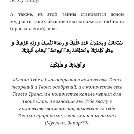
А также, из этой тайны становится ясной
мудрость таких бесконечных множеств тасбихов
(прославлений), как:
سُبْحَانَكَ وَ بِحَمْدِكَ عَدَدَ خَلْقِكَ وَ رِضَاءَ نَفْسِكَ وَ زِنَةِ عَرْشِكَ وَ
مِدَادِ كَلِمَاتِكَ وَ نُسَبِّحُكَ بِجَمٖيعِ تَسْبٖيحَاتِ اَنْبِيَائِكَ
وَ اَوْلِيَائِكَ وَ مَلٰئِكَتِكَ
«Хвала Тебе и благодарения в количестве Твоих
творений и Твоих одобрений, и в количестве веса
Твоего Трона, и в количестве капель чернил для
Твоих Слов, и возносим мы Тебе хвалу в
количестве восхвалений, вознесённых Тебе
Твоими пророками, святыми и ангелами!»
(Муслим, Зикир:79).