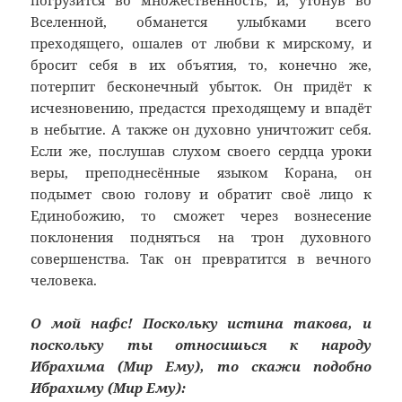
погрузится во множественность, и, утонув во
Вселенной, обманется улыбками всего
преходящего, ошалев от любви к мирскому, и
бросит себя в их объятия, то, конечно же,
потерпит бесконечный убыток. Он придёт к
исчезновению, предастся преходящему и впадёт
в небытие. А также он духовно уничтожит себя.
Если же, послушав слухом своего сердца уроки
веры, преподнесённые языком Корана, он
подымет свою голову и обратит своё лицо к
Единобожию, то сможет через вознесение
поклонения подняться на трон духовного
совершенства. Так он превратится в вечного
человека.
О мой нафс! Поскольку истина такова, и
поскольку ты относишься к народу
Ибрахима (Мир Ему)
, то скажи подобно
Ибрахиму (Мир Ему):