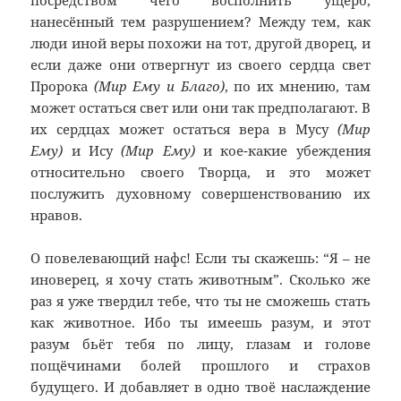
посредством чего восполнить ущерб,
нанесённый тем разрушением? Между тем, как
люди иной веры похожи на тот, другой дворец, и
если даже они отвергнут из своего сердца свет
Пророка
(Мир Ему и Благо)
, по их мнению, там
может остаться свет или они так предполагают. В
их сердцах может остаться вера в Мусу
(Мир
Ему)
и Ису
(Мир Ему)
и кое-какие убеждения
относительно своего Творца, и это может
послужить духовному совершенствованию их
нравов.
О повелевающий нафс! Если ты скажешь: “Я – не
иноверец, я хочу стать животным”. Сколько же
раз я уже твердил тебе, что ты не сможешь стать
как животное. Ибо ты имеешь разум, и этот
разум бьёт тебя по лицу, глазам и голове
пощёчинами болей прошлого и страхов
будущего. И добавляет в одно твоё наслаждение