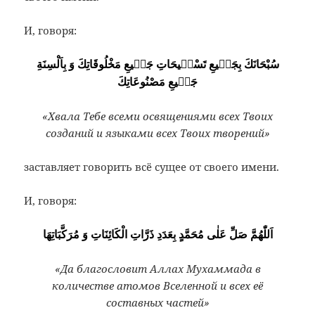
И, говоря:
سُبْحَانَكَ بِجَمٖيعِ تَسْبٖيحَاتِ جَمٖيعِ مَخْلُوقَاتِكَ وَ بِاَلْسِنَةِ
جَمٖيعِ مَصْنُوعَاتِكَ
«Хвала Тебе всеми освящениями всех Твоих
созданий и языками всех Твоих творений»
заставляет говорить всё сущее от своего имени.
И, говоря:
اَللّٰهُمَّ صَلِّ عَلٰى مُحَمَّدٍ بِعَدَدِ ذَرَّاتِ الْكَائِنَاتِ وَ مُرَكَّبَاتِهَا
«Да благословит Аллах Мухаммада в
количестве атомов Вселенной и всех её
составных частей»