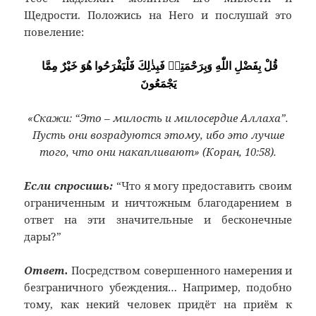
Щедрости. Положись на Него и послушай это
повеление:
قُلْ بِفَضْلِ اللّٰهِ وَبِرَحْمَتِهٖ فَبِذٰلِكَ فَلْيَفْرَحُوا هُوَ خَيْرٌ مِمَّا
يَجْمَعُونَ
«Скажи: “Это – милость и милосердие Аллаха”.
Пусть они возрадуются этому, ибо это лучше
того, что они накапливают» (Коран, 10:58).
Если спросишь:
“Что я могу предоставить своим
ограниченным и ничтожным благодарением в
ответ на эти значительные и бесконечные
дары?”
Ответ.
Посредством совершенного намерения и
безграничного убеждения… Например, подобно
тому, как некий человек придёт на приём к