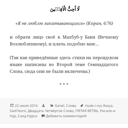
لَٓا اُحِبُّ الْاٰفِلٖينَ
«Я не люблю закатывающихся» (Коран, 6:76)
и обрати лицо своё к Махбуб-у Баки (Вечному
Возлюбленному), и плачь подобно мне…
(Так как приведённые здесь стихи на персидском
языке написаны во Второй теме Семнадцатого
Слова, сюда они не были включены.)
* * *
Опубликовано
Автор
Рубрики
Метки
22 июля 2016
Genel
,
Слова
risale-i nur
,
Rusça
,
Said Nursi
,
Двадцать Четвёртое Слово
,
ПЯТАЯ ВЕТВЬ
,
Рисале-и
к записи ПЯТАЯ ВЕТВЬ
Нур
,
Саид Нурси
Добавить комментарий