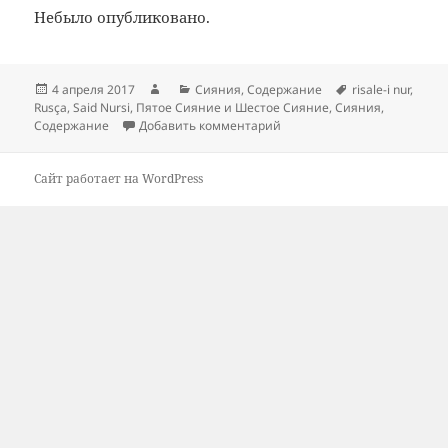
Небыло опубликовано.
Опубликовано
Автор
Рубрики
Метки
4 апреля 2017
Сияния
,
Содержание
risale-i nur
,
Rusça
,
Said Nursi
,
Пятое Сияние и Шестое Сияние
,
Сияния
,
к записи Содержание: Пято
Содержание
Добавить комментарий
Сайт работает на WordPress