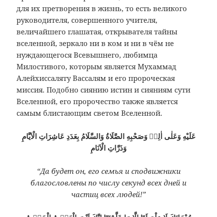
для их претворения в жизнь, то есть великого
руководителя, совершенного учителя,
величайшего глашатая, открывателя тайны
вселенной, зеркало ни в ком и ни в чём не
нуждающегося Всевышнего, любимца
Милостивого, которым является Мухаммад
Алейхиссаляту Вассалям и его пророческая
миссия. Подобно сиянию истин и сияниям сути
Вселенной, его пророчество также является
самым блистающим светом Вселенной.
عَلَيْهِ وَعَلٰى اٰلِهٖ وَصَحْبِهِ الصَّلَاةُ وَالسَّلَامُ بِعَدَدِ عَاشِرَاتِ الْاَيَّامِ
وَذَرَّاتِ الْاَنَامِ
“Да будет он, его семья и сподвижники
благословлены по числу секунд всех дней и
частиц всех людей!”