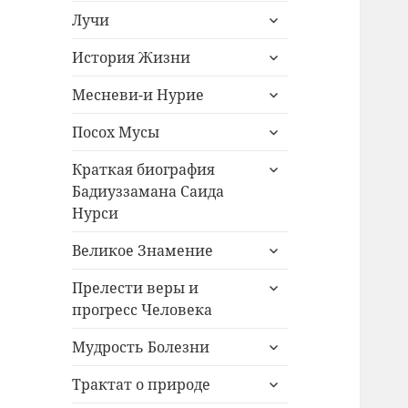
раскрыть
меню
Лучи
дочернее
раскрыть
меню
История Жизни
дочернее
раскрыть
меню
Месневи-и Нурие
дочернее
раскрыть
меню
Посох Мусы
дочернее
раскрыть
меню
Краткая биография
дочернее
Бадиуззамана Саида
меню
Нурси
раскрыть
Великое Знамение
дочернее
раскрыть
меню
Прелести веры и
дочернее
прогресс Человека
меню
раскрыть
Мудрость Болезни
дочернее
раскрыть
меню
Трактат о природе
дочернее