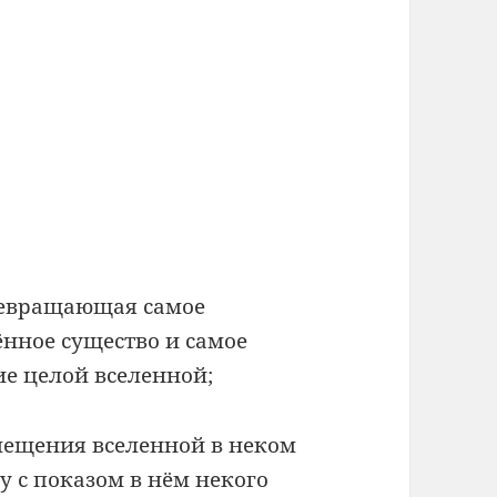
превращающая самое
нное существо и самое
ие целой вселенной;
змещения вселенной в неком
 с показом в нём некого