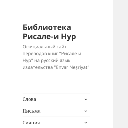
Библиотека
Рисале-и Нур
Официальный сайт
переводов книг "Рисале-и
Нур" на русский язык
издательства "Envar Neşriyat"
раскрыть
Слова
дочернее
раскрыть
меню
Письма
дочернее
раскрыть
меню
Сияния
дочернее