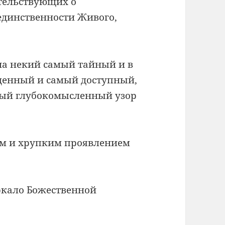
етельствующих о
единственности Живого,
на некий самый тайный и в
ценный и самый доступный,
мый глубокомысленный узор
ым и хрупким проявлением
ркало Божественной