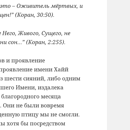
, это – Оживитель мёртвых, и
н!” (Коран, 30:50).
Него, Живого, Сущего, не
и сон…” (Коран, 2:255).
ов и проявление
 проявление имени Хайй
из шести сияний, либо одним
йшего Имени, издалека
 благородного месяца
. Они не были вовремя
щенную птицу мы не смогли.
 мы хотя бы посредством