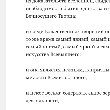
из доказательств Вселенной, свид
необходимости бытия, единства и 
Вечносущего Творца;
и среди Божественных творений о
то же время самый явный, самый 
самый чистый, самый яркий и са
искусства Всевышнего;
и она является нежным, капризн
милости Всемилостивого;
и некое весьма содержательное зе
деятельности;