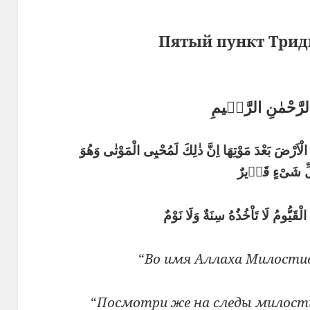
Пятый пункт Трид
الرَّحْمٰنِ الرَّحٖيمِ
الْاَرْضَ بَعْدَ مَوْتِهَا اِنَّ ذٰلِكَ لَمُحْيِى الْمَوْتٰى وَهُوَ
ِّ شَىْءٍ قَدٖيرٌ
ىُّ الْقَيُّومُ لَا تَاْخُذُهُ سِنَةٌ وَلَا نَوْمٌ
“
Во имя Аллаха Милостив
“
Посмотри же на следы милост