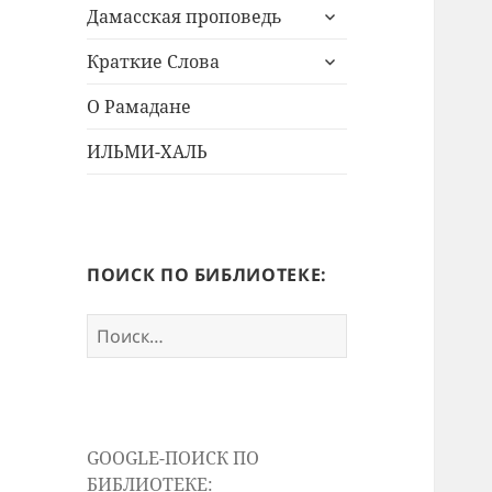
раскрыть
меню
Дамасская проповедь
дочернее
раскрыть
меню
Краткие Слова
дочернее
меню
О Рамадане
ИЛЬМИ-ХАЛЬ
ПОИСК ПО БИБЛИОТЕКЕ:
Найти:
GOOGLE-ПОИСК ПО
БИБЛИОТЕКЕ: