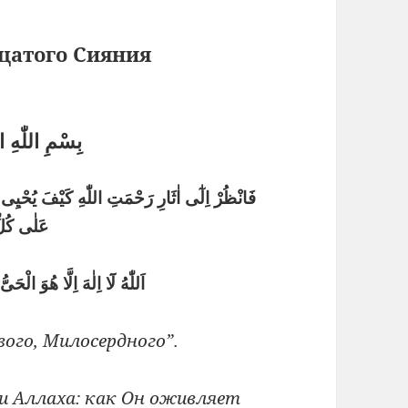
цатого Сияния
بِسْمِ اللّٰهِ 
فَانْظُرْ اِلٰٓى اٰثَارِ رَحْمَتِ اللّٰهِ كَيْفَ يُحْيِى 
عَلٰى كُل
اَللّٰهُ لَٓا اِلٰهَ اِلَّا هُوَ الْحَ
ого, Милосердного”.
и Аллаха: как Он оживляет