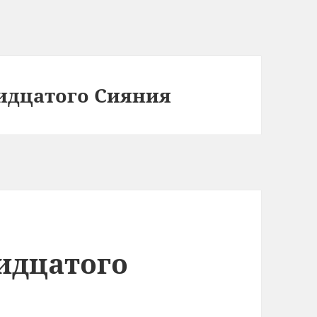
идцатого Сияния
идцатого