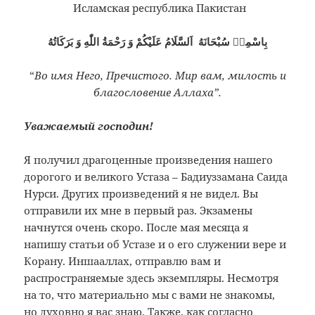
Исламская республика Пакистан
بِاسْمِهٖ سُبْحَانَهُ اَلسَّلَامُ عَلَيْكُمْ وَ رَحْمَةُ اللّٰهِ وَ بَرَكَاتُهُ
“
Во имя Него, Пречистого. Мир вам, милость и
благословение Аллаха”.
Уважаемый господин!
Я получил драгоценные произведения нашего
дорогого и великого Устаза – Бадиуззамана Саида
Нурси. Других произведений я не видел. Вы
отправили их мне в первый раз. Экзамены
начнутся очень скоро. После мая месяца я
напишу статьи об Устазе и о его служении вере и
Корану. Иншааллах, отправлю вам и
распространяемые здесь экземпляры. Несмотря
на то, что материально мы с вами не знакомы,
но духовно я вас знаю. Также, как согласно