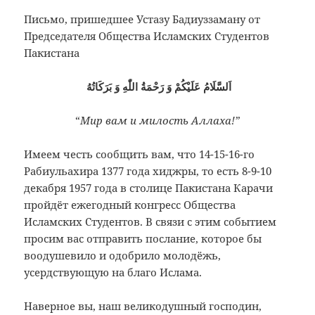
Письмо, пришедшее Устазу Бадиуззаману от
Председателя Общества Исламских Студентов
Пакистана
اَلسَّلَامُ عَلَيْكُمْ وَ رَحْمَةُ اللّٰهِ وَ بَرَكَاتُهُ
“
Мир вам и милость Аллаха!”
Имеем честь сообщить вам, что 14-15-16-го
Рабиульахира 1377 года хиджры, то есть 8-9-10
декабря 1957 года в столице Пакистана Карачи
пройдёт ежегодный конгресс Общества
Исламских Студентов. В связи с этим событием
просим вас отправить послание, которое бы
воодушевило и одобрило молодёжь,
усердствующую на благо Ислама.
Наверное вы, наш великодушный господин,