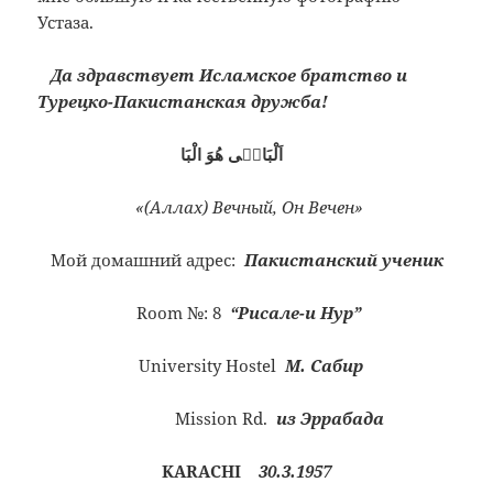
Устаза.
Да здравствует Исламское братство и
Турецко-Пакистанская дружба!
اَلْبَاقٖى هُوَ الْبَا
«(Аллах) Вечный, Он Вечен»
Мой домашний адрес:
Пакистанский ученик
Room №: 8
“Рисале-и Нур”
University Hostel
М. Сабир
Mission Rd.
из Эррабада
KARACHI
30.3.1957