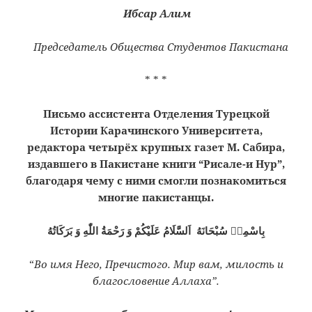
Ибсар Алим
Председатель Общества Студентов Пакистана
* * *
Письмо ассистента Отделения Турецкой
Истории Карачинского Университета,
редактора четырёх крупных газет М. Сабира,
издавшего в Пакистане книги “Рисале-и Нур”,
благодаря чему с ними смогли познакомиться
многие пакистанцы.
بِاسْمِهٖ سُبْحَانَهُ اَلسَّلَامُ عَلَيْكُمْ وَ رَحْمَةُ اللّٰهِ وَ بَرَكَاتُهُ
“
Во имя Него, Пречистого. Мир вам, милость и
благословение Аллаха”.