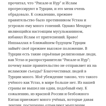
прочитал, что “Рисале-и Нур” и Ислам
прогрессируют в Турции, и это меня очень
обрадовало. К сожалению, прежнее
правительство было противником Устаза и
устроило ему много гонений. Однако Мендрес
являющийся настоящим мусульманином,
избавил Ислам от притеснений. Браво!
Иншааллах в ближайшем будущем Турция
займёт своё прежнее высокое положение. В
Турции есть такие серьёзные религиозные люди,
как Устаз и распространители “Рисале-и Нур”;
почему ваше правительство не отправляет их на
исламские съезды? Благочестивых людей в
Турции много. Моё убеждение таково, что такого
учёного как Устаз, в мире больше нет. Из нашей
страны не вышел ни один, подобный ему. К
сожалению, из красной России и безбожного
Китая приезжает много учёных, которые давая
лекции, постепенно отравляют мышление