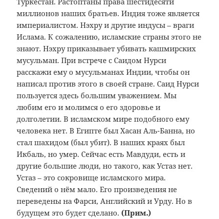
Туркестан. Растоптаны права шестидесяти
миллионов наших братьев. Индия тоже является
империалистом. Нэхру и другие индусы – враги
Ислама. К сожалению, исламские страны этого не
знают. Нэхру приказывает убивать кашмирских
мусульман. При встрече с Саидом Нурси
расскажи ему о мусульманах Индии, чтобы он
написал против этого в своей стране. Саид Нурси
пользуется здесь большим уважением. Мы
любим его и молимся о его здоровье и
долголетии. В исламском мире подобного ему
человека нет. В Египте был Хасан Аль-Банна, но
стал шахидом (был убит). В наших краях был
Икбаль, но умер. Сейчас есть Мавдуди, есть и
другие большие люди, но такого, как Устаз нет.
Устаз – это сокровище исламского мира.
Сведений о нём мало. Его произведения не
переведены на Фарси, Английский и Урду. Но в
будущем это будет сделано.
(Прим.
)