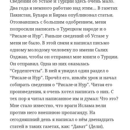
Сведений об Устазе и Турции здесь очень мало.
Два года я немного работаю над этим… В газетах
Пакистан, Бухара и Бирма опубликовал статьи.
Отозвавшись с большим одобрением, меня
попросили написать о Турецком народе и о
“Рисале-и Нур”. Раньше сведений об Устазе у
меня не было. В этой связи я написал письмо
одному молодому человеку по имени Салих
Озджан, чтобы он отправил мне книги о Турции.
Он отправил. Одна из них оказалась
“Серденгечты”. В ней я увидел один раздел о
“Рисале-и Нур”. Прочёл его, извлёк урок и начал
собирать сведения о “Рисале-и Нур”. Читая его
произведения, я очень хотел написать о них. С
тех пор я читал написанное им и думал: Что это?
Мне стало известно, что враги Ислама вели
против него внешнюю пропаганду. На
сегодняшний день я написал о нём двенадцать
статей в таких газетах, как: “Дават” (Дели),