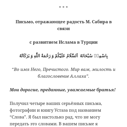
* * *
Письмо, отражающее радость М. Сабира в
связи
с развитием Ислама в Турции
بِاسْمِهٖ سُبْحَانَهُ اَلسَّلَامُ عَلَيْكُمْ وَ رَحْمَةُ اللّٰهِ وَ بَرَكَاتُهُ
“
Во имя Него, Пречистого. Мир вам, милость и
благословение Аллаха”.
Мои дорогие, преданные, уважаемые братья!
Получил четыре ваших серьёзных письма,
фотографии и книгу Устаза под названием
“Слова”. Я был настолько рад, что не могу
передать это словами. В вашем письме я