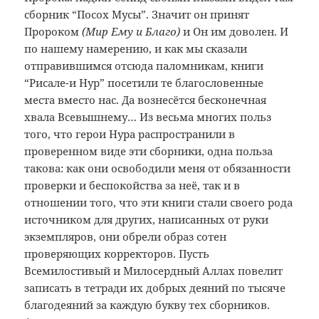
сборник “Посох Мусы”. Значит он принят
Пророком
(Мир Ему и Благо)
и Он им доволен. И
по нашему намерению, и как мы сказали
отправившимся отсюда паломникам, книги
“Рисале-и Нур” посетили те благословенные
места вместо нас. Да вознесётся бесконечная
хвала Всевышнему… Из весьма многих польз
того, что герои Нура распространили в
проверенном виде эти сборники, одна польза
такова: как они освободили меня от обязанности
проверки и беспокойства за неё, так и в
отношении того, что эти книги стали своего рода
источником для других, написанных от руки
экземпляров, они обрели образ сотен
проверяющих корректоров. Пусть
Всемилостивый и Милосердный Аллах повелит
записать в тетради их добрых деяний по тысяче
благодеяний за каждую букву тех сборников.