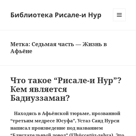
Библиотека Рисале-и Нур
МЕНЮ
И
ВИДЖЕТЫ
Метка:
Седьмая часть — Жизнь в
Афьёне
Что такое “Рисале-и Нур”?
Кем является
Бадиуззаман?
Находясь в Афьёнской тюрьме, прозванной
“третьим медресе Юсуфа”, Устаз Саид Нурси
написал произведение под названием
“Блистательный довод” (Elhüccetüz-zehra). Это