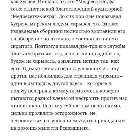
как Хусрев. Иншааллах, это “Медресе Юсуфа”
тоже станет некой благословенной аудиторией
“Медресетуз-Зехра”. До сих пор я не показывал
Хусрева мирским людям, скрывал его. Однако
издаваемые сборники полностью выставили его
на обозрение политиков, не оставили ничего
скрытого. Поэтому я показал две-три его службы
близким братьям. И я, и он, если понадобится,
будем не скрывать, а излагать истину так, как
есть. Однако сейчас среди слушающих истину
против нас появились два страшных упрямца –
один в Эмирдаге, другой здесь – которые в
пользу неверия и коммунизма очень коварно
пытаются разной клеветой настроить против нас
чиновников. Поэтому сейчас нам необходимо,
сильно проявлять осторожность, не
беспокоиться и с упованием ждать прихода нам
на помощь милости Всевышнего.