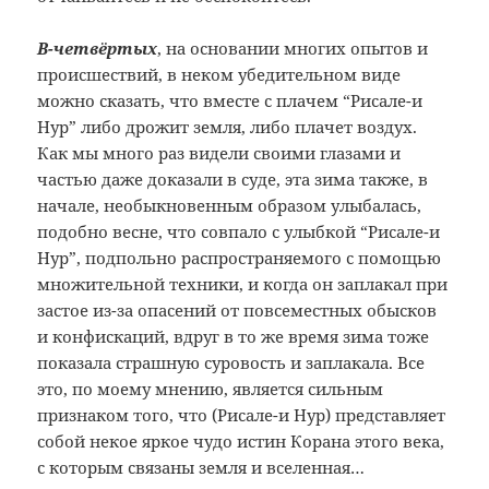
В-четвёртых
, на основании многих опытов и
происшествий, в неком убедительном виде
можно сказать, что вместе с плачем “Рисале-и
Нур” либо дрожит земля, либо плачет воздух.
Как мы много раз видели своими глазами и
частью даже доказали в суде, эта зима также, в
начале, необыкновенным образом улыбалась,
подобно весне, что совпало с улыбкой “Рисале-и
Нур”, подпольно распространяемого с помощью
множительной техники, и когда он заплакал при
застое из-за опасений от повсеместных обысков
и конфискаций, вдруг в то же время зима тоже
показала страшную суровость и заплакала. Все
это, по моему мнению, является сильным
признаком того, что (Рисале-и Нур) представляет
собой некое яркое чудо истин Корана этого века,
с которым связаны земля и вселенная…