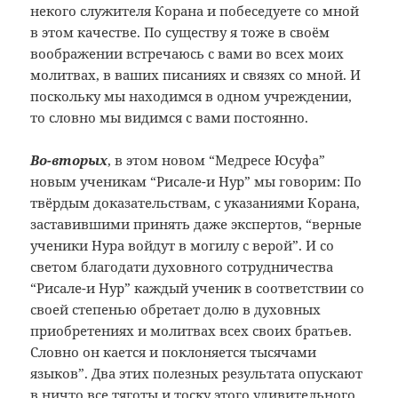
некого служителя Корана и побеседуете со мной
в этом качестве. По существу я тоже в своём
воображении встречаюсь с вами во всех моих
молитвах, в ваших писаниях и связях со мной. И
поскольку мы находимся в одном учреждении,
то словно мы видимся с вами постоянно.
Во-вторых
, в этом новом “Медресе Юсуфа”
новым ученикам “Рисале-и Нур” мы говорим: По
твёрдым доказательствам, с указаниями Корана,
заставившими принять даже экспертов, “верные
ученики Нура войдут в могилу с верой”. И со
светом благодати духовного сотрудничества
“Рисале-и Нур” каждый ученик в соответствии со
своей степенью обретает долю в духовных
приобретениях и молитвах всех своих братьев.
Словно он кается и поклоняется тысячами
языков”. Два этих полезных результата опускают
в ничто все тяготы и тоску этого удивительного