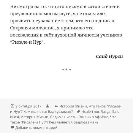
Не смотря на то, что это письмо в сотой степени
преувеличило мои заслуги, я не осмелился
проявить неуважение к тем, кто его подписал.
Сохраняя молчание, я принимаю эти
восхваления в счёт духовной личности учеников
“Рисале-и Нур”.
Саид Нурси
* * *
Опубликовано
Автор
Рубрики
9 октября 2017
История Жизни
,
Что такое “Рисале-
Метки
и Нур”? Кем является Бадиуззаман?
risale-i nur
,
Rusça
,
Said
Nursi
,
История Жизни
,
Седьмая часть - Жизнь в Афьёне
,
Что
такое “Рисале-и Нур”? Кем является Бадиуззаман?
к записи Что такое “Рисале-и Нур”? Кем я
Добавить комментарий