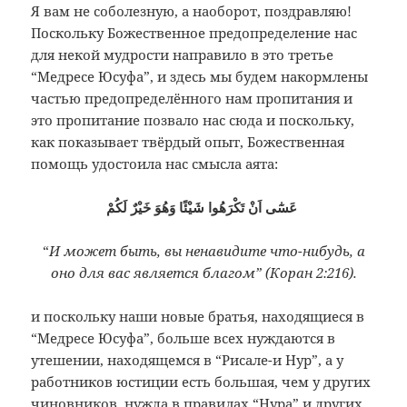
Я вам не соболезную, а наоборот, поздравляю!
Поскольку Божественное предопределение нас
для некой мудрости направило в это третье
“Медресе Юсуфа”, и здесь мы будем накормлены
частью предопределённого нам пропитания и
это пропитание позвало нас сюда и поскольку,
как показывает твёрдый опыт, Божественная
помощь удостоила нас смысла аята:
عَسٰٓى اَنْ تَكْرَهُوا شَيْئًا وَهُوَ خَيْرٌ لَكُمْ
“
И может быть, вы ненавидите что-нибудь, а
оно для вас является благом” (Коран 2:216).
и поскольку наши новые братья, находящиеся в
“Медресе Юсуфа”, больше всех нуждаются в
утешении, находящемся в “Рисале-и Нур”, а у
работников юстиции есть большая, чем у других
чиновников, нужда в правилах “Нура” и других