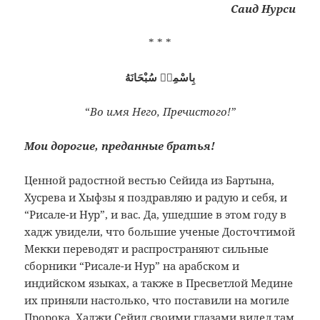
Саид Нурси
* * *
بِاسْمِهٖ سُبْحَانَهُ
“
Во имя Него, Пречистого!”
Мои дорогие, преданные братья!
Ценной радостной вестью Сейида из Бартына,
Хусрева и Хыфзы я поздравляю и радую и себя, и
“Рисале-и Нур”, и вас. Да, ушедшие в этом году в
хадж увидели, что большие ученые Досточтимой
Мекки переводят и распространяют сильные
сборники “Рисале-и Нур” на арабском и
индийском языках, а также в Пресветлой Медине
их приняли настолько, что поставили на могиле
Пророка. Хаджи Сейид своими глазами видел там