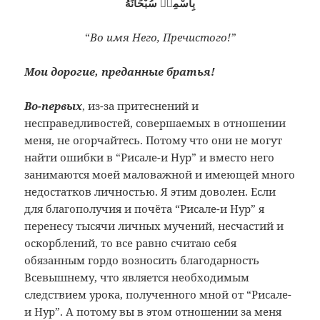
بِاسْمِهٖ سُبْحَانَهُ
“
Во имя Него, Пречистого!”
Мои дорогие, преданные братья!
Во-первых
, из-за притеснений и
несправедливостей, совершаемых в отношении
меня, не огорчайтесь. Потому что они не могут
найти ошибки в “Рисале-и Нур” и вместо него
занимаются моей маловажной и имеющей много
недостатков личностью. Я этим доволен. Если
для благополучия и почёта “Рисале-и Нур” я
перенесу тысячи личных мучений, несчастий и
оскорблений, то все равно считаю себя
обязанным гордо возносить благодарность
Всевышнему, что является необходимым
следствием урока, полученного мной от “Рисале-
и Нур”. А потому вы в этом отношении за меня