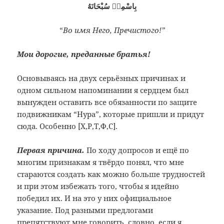
بِاسْمِهٖ سُبْحَانَهُ
“
Во имя Него, Пречистого!”
Мои дорогие, преданные братья!
Основываясь на двух серьёзных причинах и
одном сильном напоминании я сердцем был
вынужден оставить все обязанности по защите
подвижникам “Нура”, которые пришли и придут
сюда. Особенно [Х,Р,Т,Ф,С].
Первая причина.
По ходу допросов и ещё по
многим признакам я твёрдо понял, что мне
стараются создать как можно больше трудностей
и при этом избежать того, чтобы я идейно
победил их. И на это у них официальное
указание. Под разными предлогами
препятствуют мне говорить, словно, если я