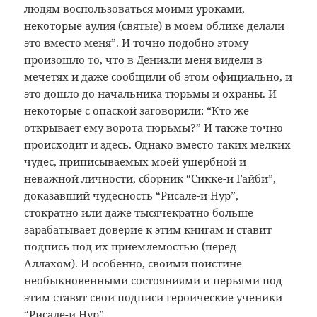
людям воспользоваться моими уроками,
некоторые аулия (святые) в моем облике делали
это вместо меня”. И точно подобно этому
произошло то, что в Денизли меня видели в
мечетях и даже сообщили об этом официально, и
это дошло до начальника тюрьмы и охраны. И
некоторые с опаской заговорили: “Кто же
открывает ему ворота тюрьмы?” И также точно
происходит и здесь. Однако вместо таких мелких
чудес, приписываемых моей ущербной и
неважной личности, сборник “Сикке-и Гайби”,
доказавший чудесность “Рисале-и Нур”,
стократно или даже тысячекратно больше
зарабатывает доверие к этим книгам и ставит
подпись под их приемлемостью (перед
Аллахом). И особенно, своими поистине
необыкновенными состояниями и перьями под
этим ставят свои подписи героические ученики
“Рисале-и Нур”.