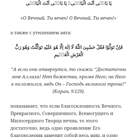
يَا بَاقٖى اَنْتَ الْبَاقٖى۞ يَا بَاقٖى اَنْتَ الْبَاقٖى
«О Вечный, Ты вечен! О Вечный, Ты вечен!»
а также с утешением аята:
فَاِنْ تَوَلَّوْا فَقُلْ حَسْبِىَ اللّٰهُ لَٓا اِلٰهَ اِلَّا هُوَ عَلَيْهِ تَوَكَّلْتُ وَهُوَ رَبُّ
الْعَرْشِ الْعَظٖيمِ
“
А если они отвернутся, то скажи: “Достаточно
мне Аллаха! Нет божества, кроме Него; на Него
я положился, ведь Он – Господь великого трона!”
(Коран, 9:129).
показывает, что если благосклонность Вечного,
Прекрасного, Совершенного, Всемогущего и
Милосердного Творца вечна, то этого
достаточно, ведь одно проявление Его
благоволения заменит собой весь мир, и одно