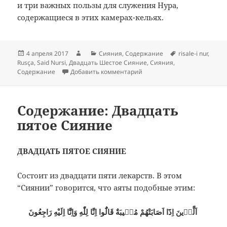
и три важных пользы для служения Нура,
содержащиеся в этих камерах-кельях.
Опубликовано
Автор
Рубрики
Метки
4 апреля 2017
Сияния
,
Содержание
risale-i nur
,
Rusça
,
Said Nursi
,
Двадцать Шестое Сияние
,
Сияния
,
к записи Содержание: Двад
Содержание
Добавить комментарий
Содержание: Двадцать
пятое Сияние
ДВАДЦАТЬ ПЯТОЕ СИЯНИЕ
Состоит из двадцати пяти лекарств. В этом
“Сиянии” говорится, что аяты подобные этим:
اَلَّذٖينَ اِذَٓا اَصَابَتْهُمْ مُصٖيبَةٌ قَالُٓوا اِنَّا لِلّٰهِ وَاِنَّٓا اِلَيْهِ رَاجِعُونَ