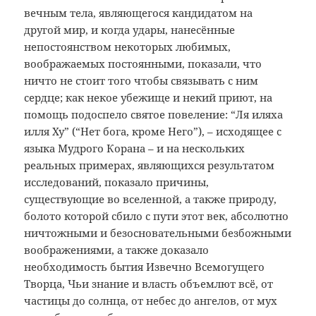
вечным тела, являющегося кандидатом на
другой мир, и когда удары, нанесённые
непостоянством некоторых любимых,
воображаемых постоянными, показали, что
ничто не стоит того чтобы связывать с ним
сердце; как некое убежище и некий приют, на
помощь подоспело святое повеление: “Ля иляха
илля Ху” (“Нет бога, кроме Него”), – исходящее с
языка Мудрого Корана – и на нескольких
реальных примерах, являющихся результатом
исследований, показало причины,
существующие во вселенной, а также природу,
болото которой сбило с пути этот век, абсолютно
ничтожными и безосновательными безбожными
воображениями, а также доказало
необходимость бытия Извечно Всемогущего
Творца, Чьи знание и власть объемлют всё, от
частицы до солнца, от небес до ангелов, от мух