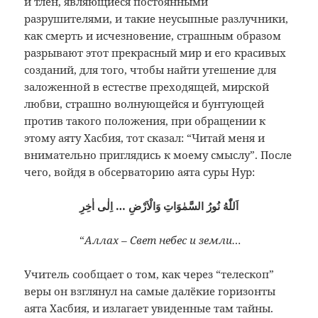
и тлен, являющиеся постоянными
разрушителями, и такие неусыпные разлучники,
как смерть и исчезновение, страшным образом
разрывают этот прекрасный мир и его красивых
созданий, для того, чтобы найти утешение для
заложенной в естестве преходящей, мирской
любви, страшно волнующейся и бунтующей
против такого положения, при обращении к
этому аяту Хасбия, тот сказал: “Читай меня и
внимательно приглядись к моему смыслу”. После
чего, войдя в обсерваторию аята суры Нур:
اَللّٰهُ نُورُ السَّمٰوَاتِ وَالْاَرْضِ … اِلٰى اٰخِرِ
“
Аллах – Свет небес и земли…
Учитель сообщает о том, как через “телескоп”
веры он взглянул на самые далёкие горизонты
аята Хасбия, и излагает увиденные там тайны.