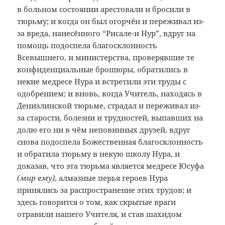
в больном состоянии арестовали и бросили в
тюрьму; и когда он был огорчён и переживал из-
за вреда, нанесённого “Рисале-и Нур”, вдруг на
помощь подоспела благосклонность
Всевышнего, и министерства, проверявшие те
конфиденциальные брошюры, обратились в
некие медресе Нура и встретили эти труды с
одобрением; и вновь, когда Учитель, находясь в
Денизлинской тюрьме, страдал и переживал из-
за старости, болезни и трудностей, выпавших на
долю его ни в чём неповинных друзей, вдруг
снова подоспела Божественная благосклонность
и обратила тюрьму в некую школу Нура, и
доказав, что эта тюрьма является медресе Юсуфа
(мир ему)
, алмазные перья героев Нура
принялись за распространение этих трудов; и
здесь говорится о том, как скрытые враги
отравили нашего Учителя, и став шахидом