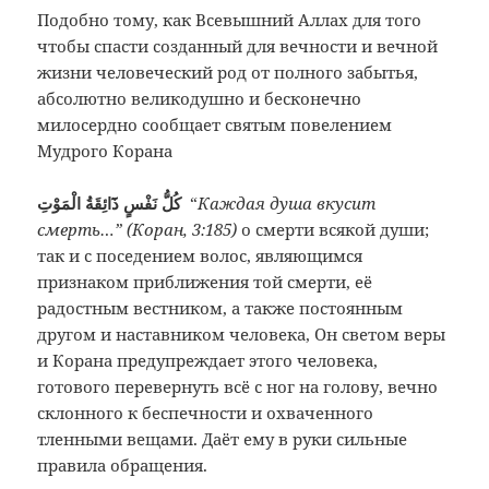
Подобно тому, как Всевышний Аллах для того
чтобы спасти созданный для вечности и вечной
жизни человеческий род от полного забытья,
абсолютно великодушно и бесконечно
милосердно сообщает святым повелением
Мудрого Корана
كُلُّ نَفْسٍ ذَٓائِقَةُ الْمَوْتِ
“
Каждая душа вкусит
смерть…” (Коран, 3:185)
о смерти всякой души;
так и с поседением волос, являющимся
признаком приближения той смерти, её
радостным вестником, а также постоянным
другом и наставником человека, Он светом веры
и Корана предупреждает этого человека,
готового перевернуть всё с ног на голову, вечно
склонного к беспечности и охваченного
тленными вещами. Даёт ему в руки сильные
правила обращения.