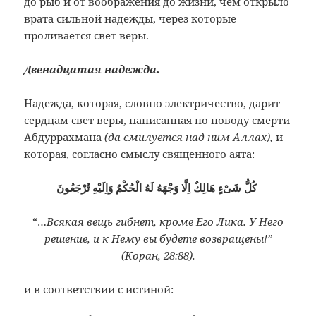
до рыб и от воображения до жизни, чем открыло
врата сильной надежды, через которые
проливается свет веры.
Двенадцатая надежда.
Надежда, которая, словно электричество, дарит
сердцам свет веры, написанная по поводу смерти
Абдуррахмана
(да смилуется над ним Аллах),
и
которая, согласно смыслу священного аята:
كُلُّ شَىْءٍ هَالِكٌ اِلَّا وَجْهَهُ لَهُ الْحُكْمُ وَاِلَيْهِ تُرْجَعُونَ
“…
Всякая вещь гибнет, кроме Его Лика. У Него
решение, и к Нему вы будете возвращены!”
(Коран, 28:88).
и в соответствии с истиной: