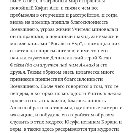
вместо него, в загробный мир отправился
покойный Хафиз Али, в связи с чем все
пребывали в огорчении и расстройстве, и тогда
вновь на помощь пришла благосклонность
Всевышнего, угроза жизни Учителя миновала и
он поправился, а покойный шахид, занимаясь в
могиле книгами “Рисале-и Нур”, с помощью них
ответил на вопросы ангелов; и вместо него
начали служение Денизлинский герой Хасан
Фейзи
(да смилуется над ним Аллах)
и его
друзья. Таким образом здесь излагается много
признаков пришествия благосклонности
Всевышнего. После чего говорится о том, что те
пещеры, в которых по молодости Учитель желал
провести остаток жизни, благосклонность
Аллаха обратила в тюрьмы, одиночные камеры и
изоляцию, и побудила его геройским образом
служить в этих медресе Юсуфа истинам Корана и
веры; а также здесь раскрываются три мудрости