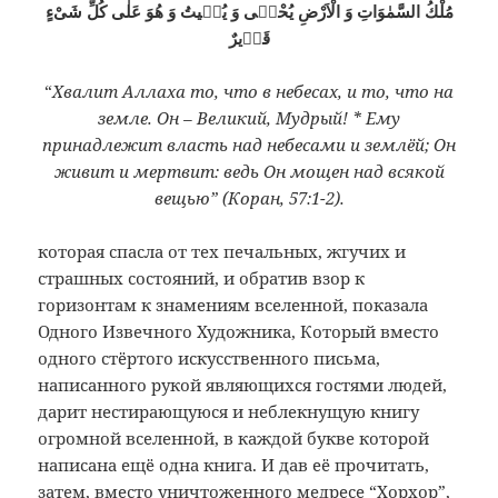
مُلْكُ السَّمٰوَاتِ وَ الْاَرْضِ يُحْيٖى وَ يُمٖيتُ وَ هُوَ عَلٰى كُلِّ شَىْءٍ
قَدٖيرٌ
“
Хвалит Аллаха то, что в небесах, и то, что на
земле. Он – Великий, Мудрый! * Ему
принадлежит власть над небесами и землёй; Он
живит и мертвит: ведь Он мощен над всякой
вещью” (Коран, 57:1-2).
которая спасла от тех печальных, жгучих и
страшных состояний, и обратив взор к
горизонтам к знамениям вселенной, показала
Одного Извечного Художника, Который вместо
одного стёртого искусственного письма,
написанного рукой являющихся гостями людей,
дарит нестирающуюся и неблекнущую книгу
огромной вселенной, в каждой букве которой
написана ещё одна книга. И дав её прочитать,
затем, вместо уничтоженного медресе “Хорхор”,