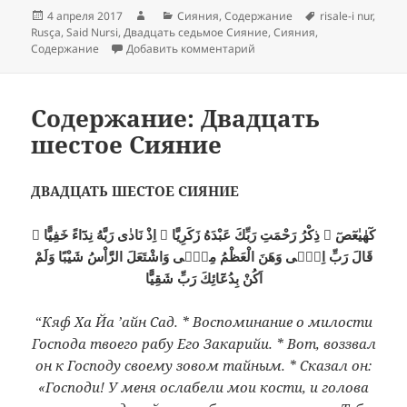
Опубликовано
Автор
Рубрики
Метки
4 апреля 2017
Сияния
,
Содержание
risale-i nur
,
Rusça
,
Said Nursi
,
Двадцать седьмое Сияние
,
Сияния
,
к записи Содержание: Двад
Содержание
Добавить комментарий
Содержание: Двадцать
шестое Сияние
ДВАДЦАТЬ ШЕСТОЕ СИЯНИЕ
كٓهٰيٰعٓصٓ ۞ ذِكْرُ رَحْمَتِ رَبِّكَ عَبْدَهُ زَكَرِيَّا ۞ اِذْ نَادٰى رَبَّهُ نِدَٓاءً خَفِيًّا ۞
قَالَ رَبِّ اِنّٖى وَهَنَ الْعَظْمُ مِنّٖى وَاشْتَعَلَ الرَّاْسُ شَيْبًا وَلَمْ
اَكُنْ بِدُعَٓائِكَ رَبِّ شَقِيًّا
“
Кяф Ха Йа ’айн Сад. * Воспоминание о милости
Господа твоего рабу Его Закарийи. * Вот, воззвал
он к Господу своему зовом тайным. * Сказал он:
«Господи! У меня ослабели мои кости, и голова