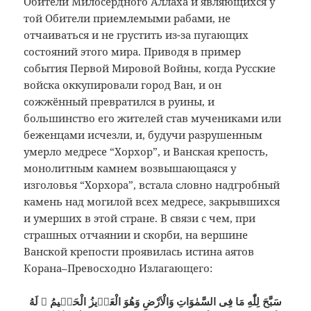
Обители Милосердного Аллаха и являющихся у
той Обители приемлемыми рабами, не
отчаиваться и не грустить из-за пугающих
состояний этого мира. Приводя в пример
события Первой Мировой Войны, когда Русские
войска оккупировали город Ван, и он
сожжённый превратился в руины, и
большинство его жителей став мучениками или
беженцами исчезли, и, будучи разрушенным
умерло медресе “Хорхор”, и Ванская крепость,
монолитным камнем возвышающаяся у
изголовья “Хорхора”, встала словно надгробный
камень над могилой всех медресе, закрывшихся
и умерших в этой стране. В связи с чем, при
страшных отчаянии и скорби, на вершине
Ванской крепости проявилась истина аятов
Корана–Превосходно Излагающего:
سَبَّحَ لِلّٰهِ مَا فِى السَّمٰوَاتِ وَالْاَرْضِ وَهُوَ الْعَزٖيزُ الْحَكٖيمُ ۞ لَهُ