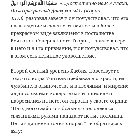
حَسْبُنَا اللّٰهُ وَنِعْمَ الْوَكٖيلُ
«…Достаточно нам Аллаха,
Он – Прекрасный Доверенный!» (Коран
3:173)
разорвал завесу и он почувствовал, что его
наслаждение и счастье от вечности в более
прекрасном виде заключены в постоянстве
Вечного и Совершенного Творца, а также в вере
в Него и в Его признании, и он почувствовал, что
в этом есть истинное удовольствие.
Второй светлый уровень Хасбия: Повествует о
том, что когда Учитель пребывал в старости, на
чужбине, в одиночестве и в изоляции, и мирские
люди со своими коварствами и шпионами
набросились на него, он спросил у своего сердца:
“На одного слабого и больного человека со
связанными руками нападают целые полчища.
Нет ли для меня точки опоры?”– и обратился к
аяту: