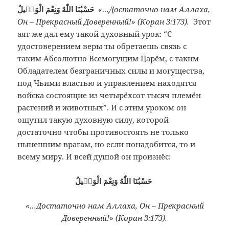
حَسْبُنَا اللّٰهُ وَنِعْمَ الْوَكٖيلُ
«…Достаточно нам Аллаха,
Он – Прекрасный Доверенный!» (Коран 3:173).
Этот
аят же дал ему такой духовный урок: “С
удостоверением веры ты обретаешь связь с
таким Абсолютно Всемогущим Царём, с таким
Обладателем безграничных силы и могущества,
под Чьими властью и управлением находятся
войска состоящие из четырёхсот тысяч племён
растений и животных”. И с этим уроком он
ощутил такую духовную силу, которой
достаточно чтобы противостоять не только
нынешним врагам, но если понадобится, то и
всему миру. И всей душой он произнёс:
حَسْبُنَا اللّٰهُ وَنِعْمَ الْوَكٖيلُ
«…Достаточно нам Аллаха, Он – Прекрасный
Доверенный!» (Коран 3:173).