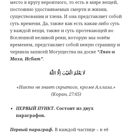
место в кругу вероятного,
то есть в мире вещей,
постоянно
удостаиваемых смерти и жизни,
существования
и тлена. И она представляет собой
суть
времени. Да, также как есть какая-либо
суть
у каждой вещи, также и суть
протекающей во
Вселенной великой реки,
которую мы зовём
временем, представляет
собой некую страницу и
чернила записей
Могущества на доске
“Лявх-и
Махв,
Исбат”
.
لَا يَعْلَمُ الْغَيْبَ اِلَّا اللّٰهُ
«Никто не знает скрытого, кроме Аллаха.»
(Коран, 27:65)
ПЕРВЫЙ ПУНКТ.
Состоит из двух
параграфов.
Первый параграф.
В каждой частице – в её