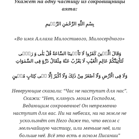
Укажет на одну частицу из сокровищницы
аята:
بِسْمِ اللّٰهِ الرَّحْمٰنِ الرَّحٖيمِ
«Во имя Аллаха Милостивого, Милосердного»
وَقَالَ الَّذٖينَ كَفَرُوا لَا تَاْتٖينَا السَّاعَةُ قُلْ بَلٰى وَ رَبّٖى
لَتَاْتِيَنَّكُمْ عَالِمِ الْغَيْبِ لَا يَعْزُبُ عَنْهُ مِثْقَالُ ذَرَّةٍ فِى السَّمٰوَاتِ
وَلَا فِى الْاَرْضِ وَلَٓا اَصْغَرُ مِنْ ذٰلِكَ وَلَٓا اَكْبَرُ اِلَّا فٖى كِتَابٍ مُبٖينٍ
Неверующие сказали: “Час не наступит для нас”.
Скажи: “Нет, клянусь моим Господом,
Ведающим сокровенное! Он непременно
наступит для вас. Ни на небесах, ни на земле не
ускользнёт от Него даже то, что весом с
мельчайшую частицу, или меньше неё, или
больше неё. Всё это есть в ясном Писании”