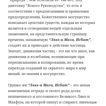
диктовку
“Ясного Руководства”, то есть в
соответствии с предписаниями и правилами
предопределения, Божественное могущество
вписывает цепочки существ, каждая из
которых
является в сотворении вещей
отдельным
знамением, на представительную
страницу
времени, называемую
“Лявх-и
Махв, Исбат”
,
создаёт их и приводит
в действие частицы.
Значит, движения
частиц – это ни что иное, как
движения
и колебания, возникающие при
переписывании
и копировании, во время
перехода созданий
из скрытого мира в мир
явный, из знания
в могущество.
Однако
же
“Лявх-и Махв, Исбат”
– это
некая
изменяемая тетрадь и своего рода
доска
неизменного и постоянного Великого
Лявх-и
Махфуза, на которой пишут и
стирают, имеющая