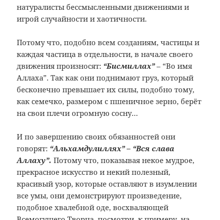
натуралисты бессмысленными движениями и
игрой случайности и хаотичности.
Потому что, подобно всем созданиям, частицы и
каждая частица в отдельности, в начале своего
движения произносят:
“Бисмиллах”
– “Во имя
Аллаха”. Так как они поднимают груз, который
бесконечно превышает их силы, подобно тому,
как семечко, размером с пшеничное зерно, берёт
на свои плечи огромную сосну…
И по завершению своих обязанностей они
говорят:
“Альхамдулиллях” – “Вся слава
Аллаху”.
Потому что, показывая некое мудрое,
прекрасное искусство и некий полезный,
красивый узор, которые оставляют в изумлении
все умы, они демонстрируют произведение,
подобное хвалебной оде, восхваляющей
Всемогущего Творца, посмотри, к примеру, на