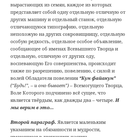
вырастающих из семян, каждое из которых
представляет собой одну отдельную отличную от
других машину и отдельный станок, отдельную
отличающуюся типографию, отдельную
непохожую на других сокровищницу, отдельную
особую редкость, отдельное особое объявление,
сообщающее об именах Всевышнего Творца и
отдельную, отличную от других оду,
воспевающую Его совершенства, происходит
также по разрешению, повелению, с силой и
волей Обладателя повеления
“Кун файакун”
(“Будь!”, – и оно бывает”)
– Всемогущего Творца,
Воле Которого подчинено всё сущее, что
является твёрдым, как дважды два – четыре.
И
мы верим в это…
Второй параграф.
Является маленьким
указанием на обязанности и мудрости,
имеющиеся в движениях частиц.