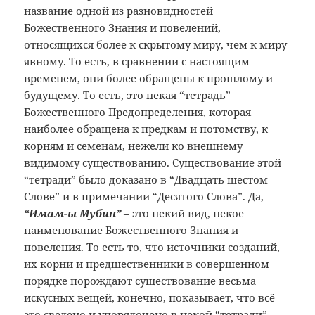
название одной из разновидностей
Божественного Знания и повелений,
относящихся более к скрытому миру, чем
к миру
явному. То есть, в сравнении с
настоящим
временем, они более обращены
к прошлому и
будущему. То есть, это некая
“тетрадь”
Божественного Предопределения,
которая
наиболее обращена к предкам и
потомству, к
корням и семенам, нежели
ко внешнему
видимому существованию.
Существование этой
“тетради” было
доказано в “Двадцать шестом
Слове” и
в примечании “Десятого Слова”. Да,
“Имам-ы Мубин”
– это некий
вид, некое
наименование Божественного
Знания и
повеления. То есть то, что
источники созданий,
их корни и
предшественники в совершенном
порядке
порождают существование весьма
искусных
вещей, конечно, показывает, что всё
это
сведено и упорядочено в некой “тетради”