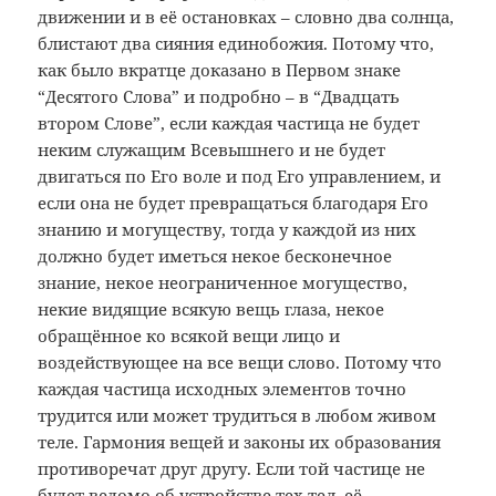
движении и в её остановках – словно два солнца,
блистают два сияния единобожия. Потому что,
как было вкратце доказано в Первом знаке
“Десятого Слова” и подробно – в “Двадцать
втором Слове”, если каждая частица не будет
неким служащим Всевышнего и не будет
двигаться по Его воле и под Его управлением, и
если она не будет превращаться благодаря Его
знанию и могуществу, тогда у каждой из них
должно будет иметься некое бесконечное
знание, некое неограниченное могущество,
некие видящие всякую вещь глаза, некое
обращённое ко всякой вещи лицо и
воздействующее на все вещи слово. Потому что
каждая частица исходных элементов точно
трудится или может трудиться в любом живом
теле. Гармония вещей и законы их образования
противоречат друг другу. Если той частице не
будет ведомо об устройстве тех тел, её