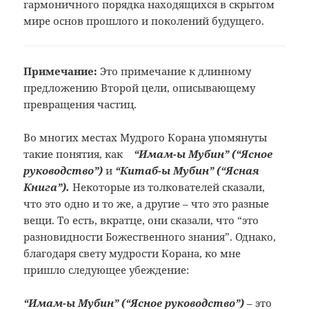
гармоничного порядка находящихся в скрытом
мире основ прошлого и поколений будущего.
Примечание:
Это примечание к длинному
предложению
Второй цели, описывающему
превращения
частиц.
Во
многих местах Мудрого Корана упомянуты
такие понятия, как
“Имам-ы Мубин”
(“Ясное
руководство”)
и
“Китаб-ы
Мубин” (“Ясная
Книга”).
Некоторые
из толкователей сказали,
что это одно
и то же, а другие – что это разные
вещи.
То есть, вкратце, они сказали, что “это
разновидности Божественного знания”.
Однако,
благодаря свету мудрости Корана,
ко мне
пришло следующее убеждение:
“Имам-ы
Мубин” (“Ясное руководство”)
–
это