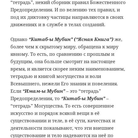
“тетрадь”, некий сборник
правил Божественного
Предопределения.
И по велению тех правил, и
под их диктовку
частицы направляются в своих
движениях
и в службе в телах созданий.
Однако
“Китаб-ы Мубин” (“Ясная Книга”)
же,
более чем к скрытому миру,
обращена к миру
явному. То есть, по
сравнению с прошлым и
будущим, она
больше смотрит на настоящее
время, и
является скорее неким наименованием,
тетрадью и книгой могущества и воли
Всевышнего, нежели Его знания и повеления.
Если
“Имам-ы Мубин”
– это
“тетрадь”
Предопределения, то
“Китаб-ы
Мубин”
–
“тетрадь” Могущества.
То есть совершенное
искусство и порядок
всякой вещи в её
существовании и теле,
в её сути, качествах и
деятельности
показывают, что эти внешнее
существование
и тело надеваются на неё по