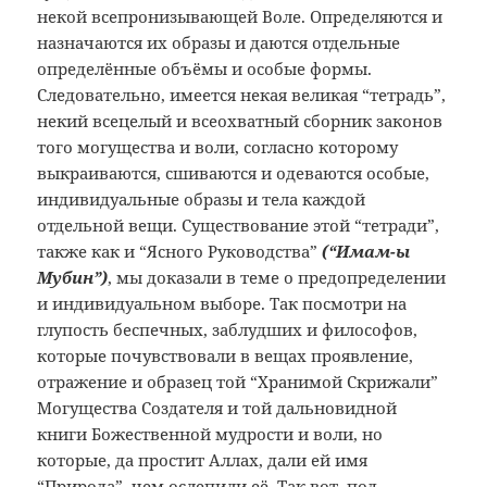
некой
всепронизывающей Воле. Определяются
и
назначаются их образы и даются
отдельные
определённые объёмы и особые
формы.
Следовательно, имеется некая
великая “тетрадь”,
некий всецелый и
всеохватный сборник законов
того
могущества и воли, согласно которому
выкраиваются, сшиваются и одеваются
особые,
индивидуальные образы и тела
каждой
отдельной вещи. Существование
этой “тетради”,
также как и “Ясного
Руководства”
(“Имам-ы
Мубин”)
,
мы доказали в теме о предопределении
и индивидуальном выборе. Так посмотри
на
глупость беспечных, заблудших и
философов,
которые почувствовали в
вещах проявление,
отражение и образец
той “Хранимой Скрижали”
Могущества
Создателя и той дальновидной
книги
Божественной мудрости и воли, но
которые,
да простит Аллах, дали ей имя
“Природа”,
чем ослепили её. Так вот, под